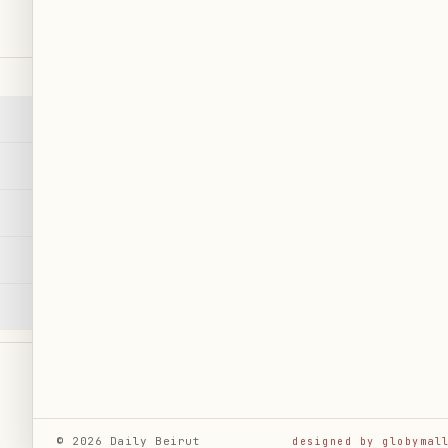
Recherche
→
كأس العال
RSS
→
s
Plan du site
→
العربية
AR
Urgent
→
e
©
2026
Daily Beirut
designed by globymal