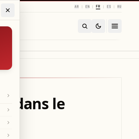
FR
AR
EN
ES
RU
|
|
|
|
e dans le