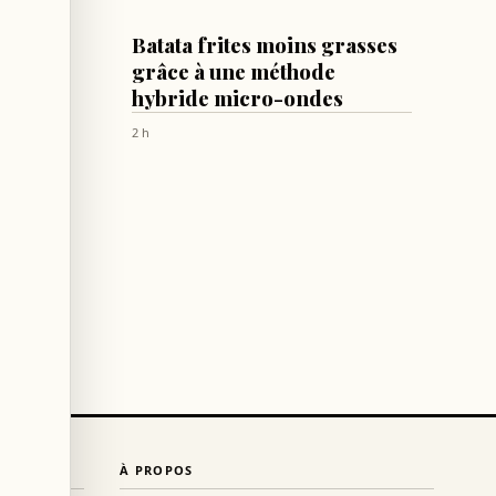
SANTÉ
ovoque
Batata frites moins grasses
grâce à une méthode
 d'Ali
hybride micro-ondes
2 h
À PROPOS