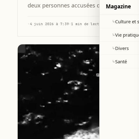
deux personnes accusées de trafic de drog
Magazine
Culture et 
↳
·
4 juin 2026 à 7:39
·
1 min de lecture
Vie pratiqu
↳
Divers
↳
Santé
↳