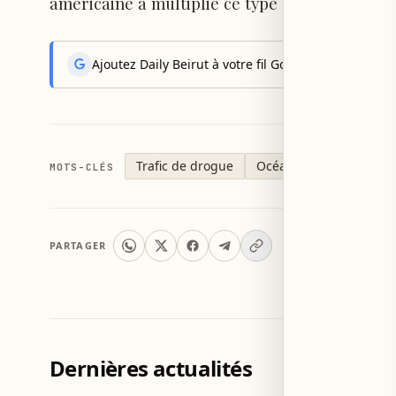
américaine a multiplié ce type d'attaques.
Ajoutez Daily Beirut à votre fil Google News pour rec
Trafic de drogue
Océan Pacifique
Arm
MOTS-CLÉS
PARTAGER
Dernières actualités