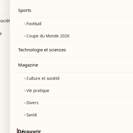
ue lié à des groupes terroristes.
Sports
société
↳
Football
e
↳
Coupe du Monde 2026
Technologie et sciences
Magazine
↳
Culture et société
↳
Vie pratique
↳
Divers
↳
Santé
Découvrir