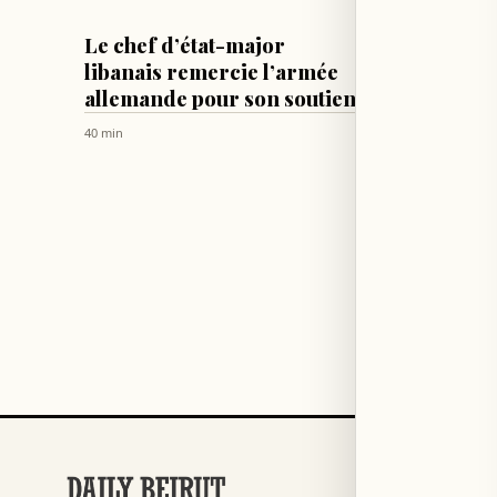
LIBAN
LIBAN
Le chef d’état-major
L’ordr
libanais remercie l’armée
le retr
allemande pour son soutien
sur les
envir
40 min
2 h
RUBRIQUES