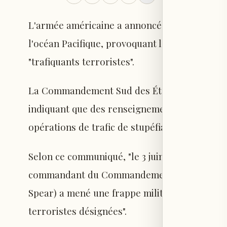
L'armée américaine a annoncé avoir mené une 
l'océan Pacifique, provoquant la mort de deux 
"trafiquants terroristes".
La Commandement Sud des États-Unis a publi
indiquant que des renseignements avaient con
opérations de trafic de stupéfiants.
Selon ce communiqué, "le 3 juin, sous les ord
commandant du Commandement Sud américain,
Spear) a mené une frappe militaire létale cont
terroristes désignées".