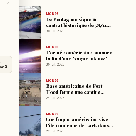
MONDE
Le Pentagone signe un
contrat historique de 58,62
milliards de dollars pour les
30 juil. 2026
missiles Patriot
MONDE
L'armée américaine annonce
la fin d'une "vague intense"
U
de frappes contre l'Iran
30 juil. 2026
ский
MONDE
Base américaine de Fort
Hood ferme une cantine
après la diffusion d’une vidéo
24 juil. 2026
montrant des cafards
MONDE
Une frappe américaine vise
l'île iranienne de Lark dans
le détroit d'Hormuz
22 juil. 2026