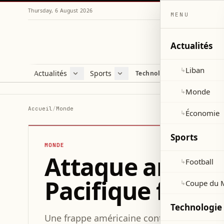
Thursday, 6 August 2026
MENU
Actualités
Liban
↳
Actualités
Sports
Technologie et sciences
Liban
Football
C
Monde
Coupe du Monde 2026
V
Monde
↳
Économie
D
Accueil
/
Monde
Économie
↳
S
Sports
MONDE
Attaque américa
Football
↳
Pacifique fait 
Coupe du 
↳
Technologie 
Une frappe américaine contre un navire da