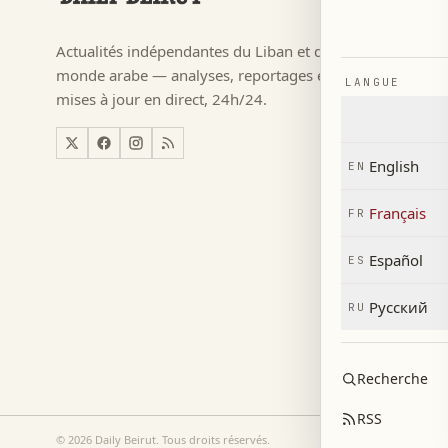
Football
→
Actualités indépendantes du Liban et du
م ٢٠٢٦
→
monde arabe — analyses, reportages et
LANGUE
Actualité
→
mises à jour en direct, 24h/24.
Liban
→
Monde
→
English
EN
Économi
→
Français
FR
Español
ES
Русский
RU
Recherche
RSS
©
2026
Daily Beirut.
Tous droits réservés
.