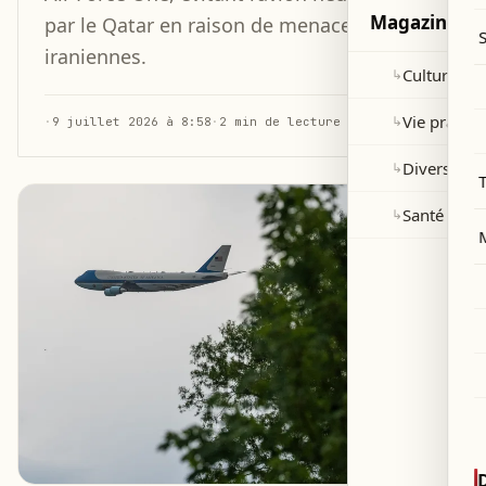
Magazine
par le Qatar en raison de menaces
iraniennes.
Culture et 
↳
Vie pratiqu
↳
·
9 juillet 2026 à 8:58
·
2 min de lecture
Divers
↳
Santé
↳