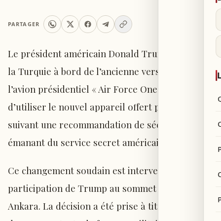
PARTAGER
Le président américain Donald Trump a quitté
la Turquie à bord de l’ancienne version de
L
l’avion présidentiel « Air Force One », plutôt que
d’utiliser le nouvel appareil offert par le Qatar,
suivant une recommandation de sécurité
émanant du service secret américain.
P
Ce changement soudain est intervenu après la
C
participation de Trump au sommet de l’OTAN à
Ankara. La décision a été prise à titre préventif,