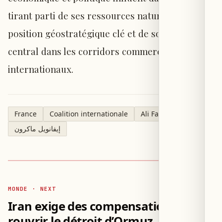
tirant parti de ses ressources naturelles, de sa
position géostratégique clé et de son rôle
central dans les corridors commerciaux
internationaux.
France
Coalition internationale
Ali Faleh al-Zaidi
إيفانويل ماكرون
MONDE · NEXT
Iran exige des compensations pour
rouvrir le détroit d’Ormuz