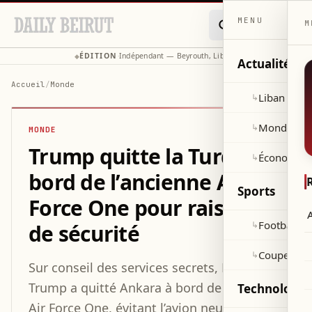
MENU
M
ÉDITION
Indépendant — Beyrouth, Liban
◆
·
◆
Actualités
Accueil
/
Monde
Liban
↳
Monde
↳
MONDE
Trump quitte la Turquie à
Économie
↳
bord de l’ancienne Air
Sports
Force One pour raisons
A
Football
↳
de sécurité
Coupe du 
↳
Sur conseil des services secrets, Donald
Trump a quitté Ankara à bord de l’ancienne
Technologie 
Air Force One, évitant l’avion neuf offert