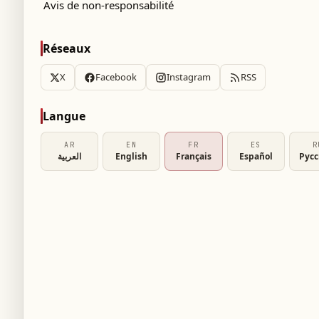
Avis de non-responsabilité
Réseaux
X
Facebook
Instagram
RSS
Langue
AR
EN
FR
ES
R
العربية
English
Français
Español
Рус
ours antitrust en Europe, toutes ses
igation de se conformer au Digital Markets Act
l a rejeté l’ensemble de ses arguments.