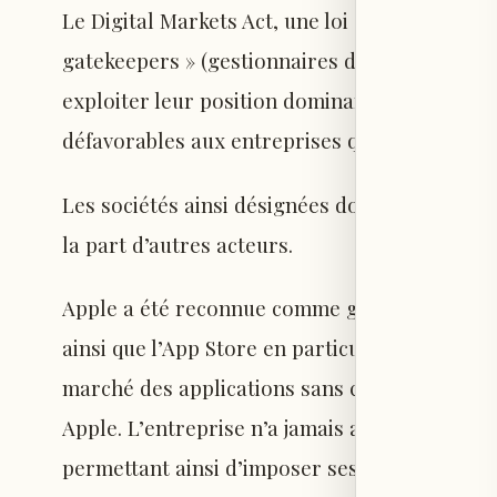
Le Digital Markets Act, une loi antitrust, dé
gatekeepers » (gestionnaires de passerelle). C
exploiter leur position dominante pour empê
défavorables aux entreprises qui doivent coll
Les sociétés ainsi désignées doivent prendre
la part d’autres acteurs.
Apple a été reconnue comme gatekeeper conc
ainsi que l’App Store en particulier. L’idée 
marché des applications sans créer des apps
Apple. L’entreprise n’a jamais autorisé de bou
permettant ainsi d’imposer ses propres condi