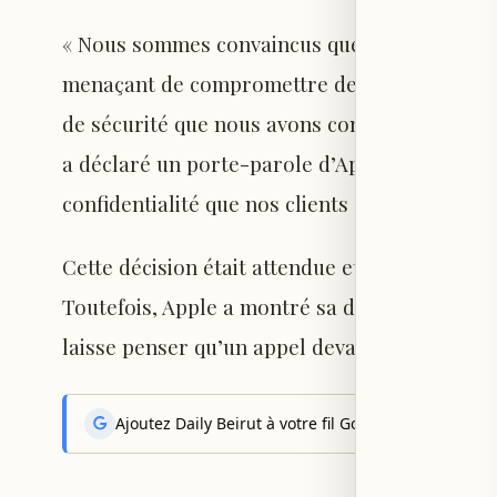
« Nous sommes convaincus que le mandat du D
menaçant de compromettre des décennies de p
de sécurité que nous avons construites, expos
a déclaré un porte-parole d’Apple. « Nous con
confidentialité que nos clients européens mér
Cette décision était attendue et il est probab
Toutefois, Apple a montré sa détermination à 
laisse penser qu’un appel devant la Cour de j
Ajoutez Daily Beirut à votre fil Google News pour rec