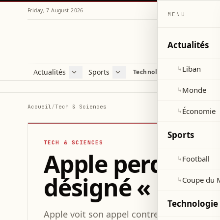
Friday, 7 August 2026
MENU
Actualités
Liban
↳
Actualités
Sports
Technologie et sciences
Liban
Football
C
Monde
Coupe du Monde 2026
V
Monde
↳
Économie
D
Accueil
/
Tech & Sciences
Économie
↳
S
Sports
TECH & SCIENCES
Apple perd son 
Football
↳
désigné « gate
Coupe du 
↳
Technologie 
Apple voit son appel contre sa désignation