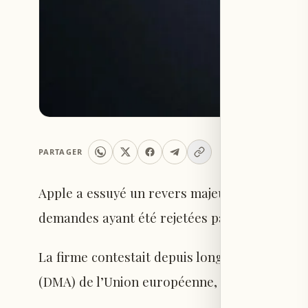
PARTAGER
Apple a essuyé un revers majeur dans son rec
demandes ayant été rejetées par la justice.
La firme contestait depuis longtemps son obl
(DMA) de l’Union européenne, mais le tribuna