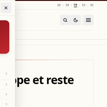
FR
AR
EN
ES
RU
|
|
|
|
urope et reste