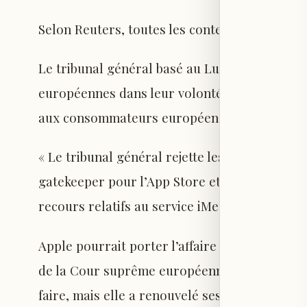
Selon Reuters, toutes les contestations d’Appl
Le tribunal général basé au Luxembourg a ains
européennes dans leur volonté de favoriser l
aux consommateurs européens.
« Le tribunal général rejette les recours d’
gatekeeper pour l’App Store et iOS », a indiqu
recours relatifs au service iMessage étaient i
Apple pourrait porter l’affaire devant la Cour
de la Cour suprême européenne. La société n
faire, mais elle a renouvelé ses critiques à l