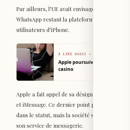
Par ailleurs, l’UE avait envisagé d’étendre ce
WhatsApp restant la plateforme de messager
utilisateurs d’iPhone.
À LIRE AUSSI
→
Apple poursuivie au Brésil pour
casino
Apple a fait appel de sa désignation de gateke
et iMessage. Ce dernier point peut sembler s
dans le statut, mais la société souhaitait pro
son service de messagerie.