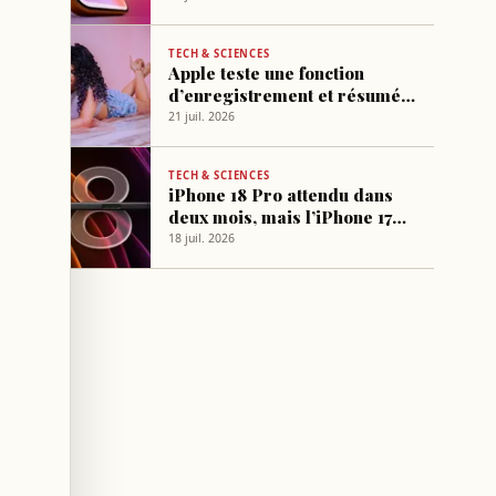
TECH & SCIENCES
Apple teste une fonction
d’enregistrement et résumé
automatique des sessions de
21 juil. 2026
réparation
TECH & SCIENCES
iPhone 18 Pro attendu dans
deux mois, mais l’iPhone 17
Pro reste un meilleur choix
18 juil. 2026