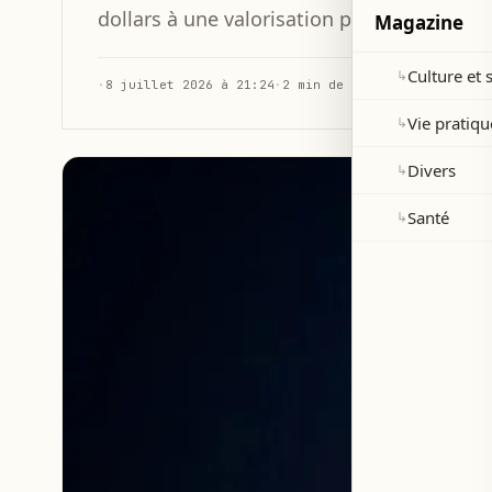
dollars à une valorisation pré-money de 13
Magazine
Culture et 
↳
·
8 juillet 2026 à 21:24
·
2 min de lecture
Vie pratiqu
↳
Divers
↳
Santé
↳