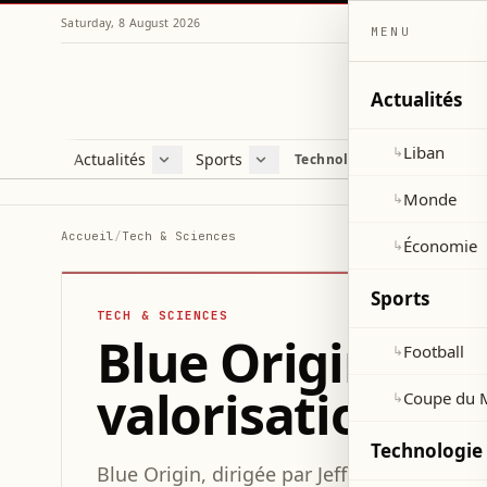
Saturday, 8 August 2026
MENU
Actualités
Liban
↳
Actualités
Sports
Technologie et sciences
Liban
Football
C
Monde
Coupe du Monde 2026
V
Monde
↳
Économie
D
Accueil
/
Tech & Sciences
Économie
↳
S
Sports
TECH & SCIENCES
Blue Origin lève
Football
↳
valorisation de 
Coupe du 
↳
Technologie 
Blue Origin, dirigée par Jeff Bezos, prépar