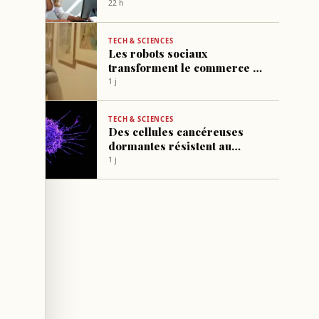
d’autres chercheurs clés
22 h
TECH & SCIENCES
Les robots sociaux
transforment le commerce et
les services au quotidien
1 j
TECH & SCIENCES
Des cellules cancéreuses
dormantes résistent au
traitement et relancent la
1 j
tumeur