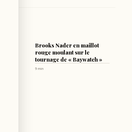
LIFESTYLE
 35 M€
Brooks Nader en maillot
e de la
rouge moulant sur le
tournage de « Baywatch »
9 min