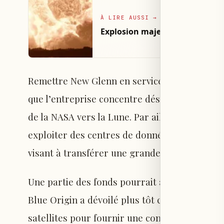
À LIRE AUSSI
→
Explosion majeure d'un missile
Remettre New Glenn en service est une priori
que l’entreprise concentre désormais tous ses
de la NASA vers la Lune. Par ailleurs, la soci
exploiter des centres de données spatiaux, 
visant à transférer une grande capacité de cal
Une partie des fonds pourrait aussi être cons
Blue Origin a dévoilé plus tôt cette année. Ce
satellites pour fournir une connectivité de d