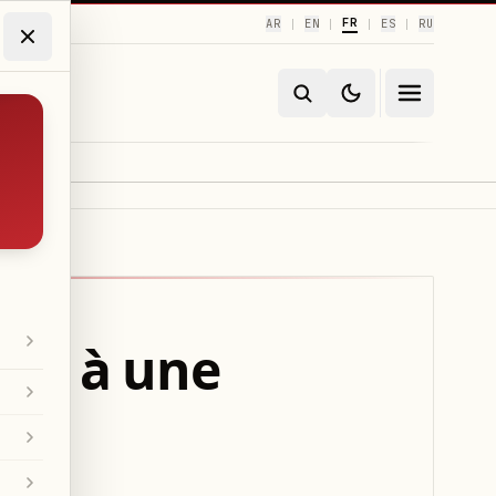
FR
AR
EN
ES
RU
|
|
|
|
lars à une