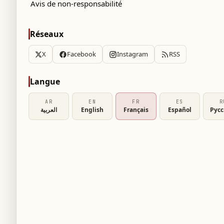
Avis de non-responsabilité
Réseaux
X
Facebook
Instagram
RSS
Langue
AR
EN
FR
ES
R
العربية
English
Français
Español
Рус
dée par le milliardaire Jeff Bezos, est en train
sation pré-money de 130 milliards, selon un
implique Coatue Asset Management, Jeff Bezos
jeurs.