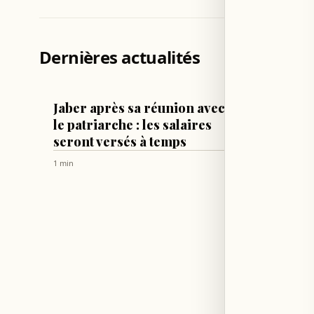
Dernières actualités
LIBAN
TECH & SCI
Jaber après sa réunion avec
Meta e
le patriarche : les salaires
paires
seront versés à temps
intell
1 min
2 min