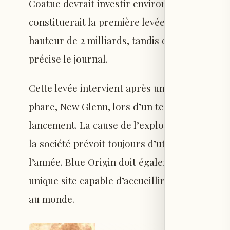
Coatue devrait investir environ 4 milliards de
constituerait la première levée de fonds exte
hauteur de 2 milliards, tandis que le reste se
précise le journal.
Cette levée intervient après un revers import
phare, New Glenn, lors d’un test fin mai, alo
lancement. La cause de l’explosion n’était p
la société prévoit toujours d’utiliser cette 
l’année. Blue Origin doit également reconst
unique site capable d’accueillir ce lanceur, qu
au monde.