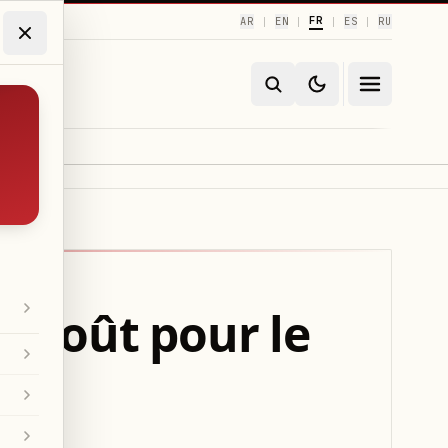
FR
AR
EN
ES
RU
|
|
|
|
 août pour le