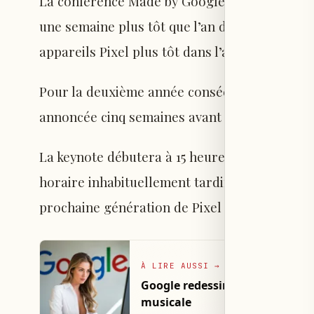
La conférence Made by Google 2026 se déroule
une semaine plus tôt que l’an dernier. Google 
appareils Pixel plus tôt dans l’année.
Pour la deuxième année consécutive, l’événeme
annoncée cinq semaines avant la date prévue.
La keynote débutera à 15 heures, heure du Paci
horaire inhabituellement tardif. Google annon
prochaine génération de Pixel ».
À LIRE AUSSI
→
Google redessine sa recherche 
musicale