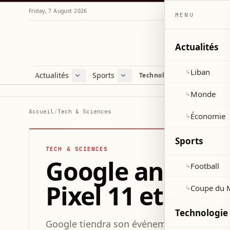
Friday, 7 August 2026
MENU
Actualités
Liban
↳
Actualités
Sports
Technologie et sciences
Liban
Football
C
Monde
Coupe du Monde 2026
V
Monde
↳
Économie
D
Accueil
/
Tech & Sciences
Économie
↳
S
Sports
TECH & SCIENCES
Google annonce
Football
↳
Pixel 11 et la P
Coupe du 
↳
Technologie 
Google tiendra son événement Made by Go