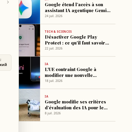
Google étend l’accès à son
assistant IA agentique Gemini
Spark
24 juil. 2026
TECH & SCIENCES
Désactiver Google Play
Protect : ce qu’il faut savoir
avant
22 juil. 2026
U
IA
ский
L'UE contraint Google à
modifier une nouvelle
fonctionnalité d'Android
18 juil. 2026
IA
Google modifie ses critères
d’évaluation des IA pour le
codage Android, Fable 5 en
8 juil. 2026
tête