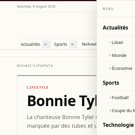
Saturday, 8 August 2026
MENU
Actualités
Liban
↳
Actualités
Sports
Technologie et sciences
Liban
Football
C
Monde
Coupe du Monde 2026
V
Monde
↳
Économie
D
Accueil
/
Lifestyle
Économie
↳
S
Sports
LIFESTYLE
Bonnie Tyler, ic
Football
↳
Coupe du 
↳
La chanteuse Bonnie Tyler est morte à 75 a
Technologie 
marquée par des tubes et une voix unique