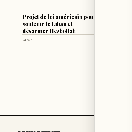
LIBAN
MONDE
Projet de loi américain pour
Washin
soutenir le Liban et
millia
désarmer Hezbollah
sécuri
prési
24 min
34 min
RUBRIQUES