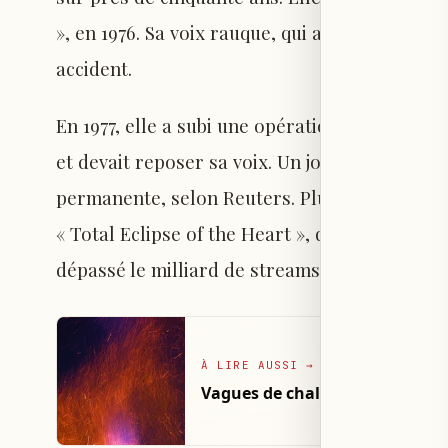
», en 1976. Sa voix rauque, qui a caractérisé 
accident.
En 1977, elle a subi une opération visant à re
et devait reposer sa voix. Un jour, en criant d
permanente, selon Reuters. Plusieurs années p
« Total Eclipse of the Heart », qui a été no
dépassé le milliard de streams sur Spotify ce
À LIRE AUSSI
→
Vagues de chaleur et incendies