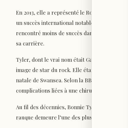
En 2013, elle a représenté le Royaume-Uni a
un succès international notable, notamment e
rencontré moins de succès dans les classeme
sa carrière.
Tyler, dont le vrai nom était Gaynor Hopkins,
image de star du rock. Elle était réputée pou
natale de Swansea. Selon la BBC, elle recevai
complications liées à une chirurgie intestinal
Au fil des décennies, Bonnie Tyler a conquis d
rauque demeure l’une des plus distinctives e