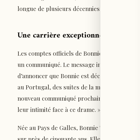
longue de plusieurs décennies jalonnée de su
Une carrière exceptionnelle entre tu
Les comptes officiels de Bonnie Tyler sur le
un communiqué. Le message indiquait : « La f
d’annoncer que Bonnie est décédée de manière
au Portugal, des suites de la maladie pour la
nouveau communiqué prochainement, mais pou
leur intimité face à ce drame. »
Née au Pays de Galles, Bonnie Tyler a connu 
sur près de cinquante ans. Elle s’est fait con