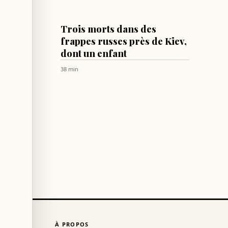
MONDE
Trois morts dans des
attaque
frappes russes près de Kiev,
ort de
dont un enfant
38 min
À PROPOS