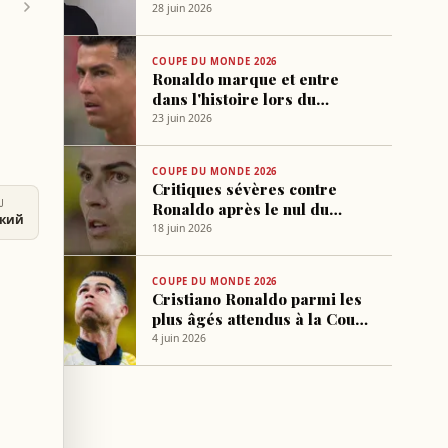
match nul 0-0 face à la
28 juin 2026
Colombie
COUPE DU MONDE 2026
Ronaldo marque et entre
dans l'histoire lors du
Portugal-Ouzbékistan à la
23 juin 2026
Coupe du Monde 2026
COUPE DU MONDE 2026
Critiques sévères contre
U
Ronaldo après le nul du
ский
Portugal en Coupe du Monde
18 juin 2026
2026
COUPE DU MONDE 2026
Cristiano Ronaldo parmi les
plus âgés attendus à la Coupe
du Monde 2026
4 juin 2026