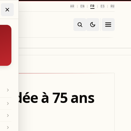
FR
AR
EN
ES
RU
|
|
|
|
écédée à 75 ans