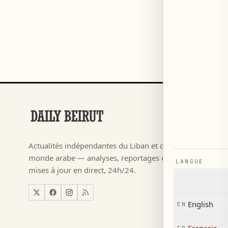
RUBRIQUES
Football
→
Actualités indépendantes du Liban et du
م ٢٠٢٦
→
monde arabe — analyses, reportages et
LANGUE
Actualité
→
mises à jour en direct, 24h/24.
Liban
→
Monde
→
English
EN
Économi
→