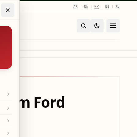
FR
AR
EN
ES
RU
|
|
|
|
 Tom Ford
ant