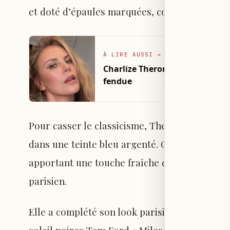
et doté d’épaules marquées, conférant une al
À LIRE AUSSI
→
Charlize Theron illumine la pr
fendue
Pour casser le classicisme, Theron a opté pou
dans une teinte bleu argenté. Cette pièce légè
apportant une touche fraîche et avant-gardi
parisien.
Elle a complété son look parisien avec des a