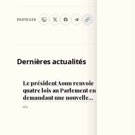
PARTAGER
Dernières actualités
LIBAN
LIBAN
Le président Aoun renvoie
Le pré
quatre lois au Parlement en
le Con
demandant une nouvelle
résulta
révision
Washin
4 h
4 h
ainsi q
des né