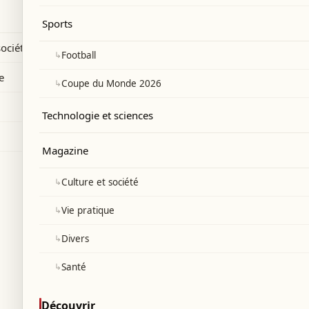
 d’un événement cinématographique en
Sports
société
↳
Football
e
↳
Coupe du Monde 2026
Technologie et sciences
Magazine
↳
Culture et société
↳
Vie pratique
↳
Divers
↳
Santé
Découvrir