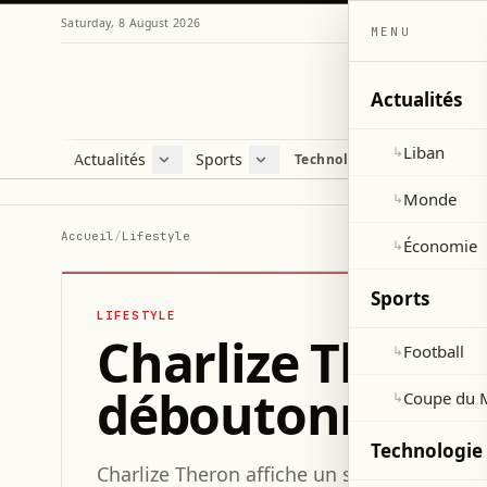
Saturday, 8 August 2026
MENU
Actualités
Liban
↳
Actualités
Sports
Technologie et sciences
Liban
Football
C
Monde
Coupe du Monde 2026
V
Monde
↳
Économie
D
Accueil
/
Lifestyle
Économie
↳
S
Sports
LIFESTYLE
Charlize Thero
Football
↳
déboutonnée po
Coupe du 
↳
Technologie 
Charlize Theron affiche un style audacie