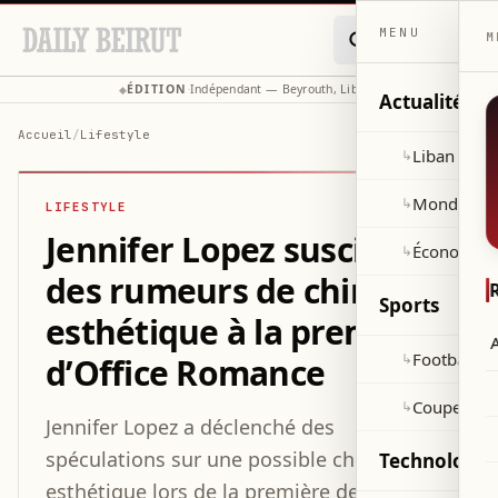
MENU
M
ÉDITION
Indépendant — Beyrouth, Liban
◆
·
◆
Actualités
Accueil
/
Lifestyle
Liban
↳
Monde
↳
LIFESTYLE
Jennifer Lopez suscite
Économie
↳
des rumeurs de chirurgie
Sports
esthétique à la première
A
Football
↳
d’Office Romance
Coupe du 
↳
Jennifer Lopez a déclenché des
spéculations sur une possible chirurgie
Technologie 
esthétique lors de la première de son film