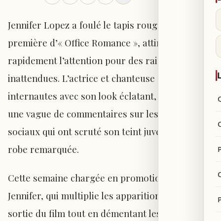
Jennifer Lopez a foulé le tapis rouge pour la
première d’« Office Romance », attirant
rapidement l’attention pour des raisons
L
inattendues. L’actrice et chanteuse a captivé les
internautes avec son look éclatant, suscitant
une vague de commentaires sur les réseaux
sociaux qui ont scruté son teint juvénile et sa
robe remarquée.
P
C
Cette semaine chargée en promotion pour
Jennifer, qui multiplie les apparitions avant la
sortie du film tout en démentant les rumeurs