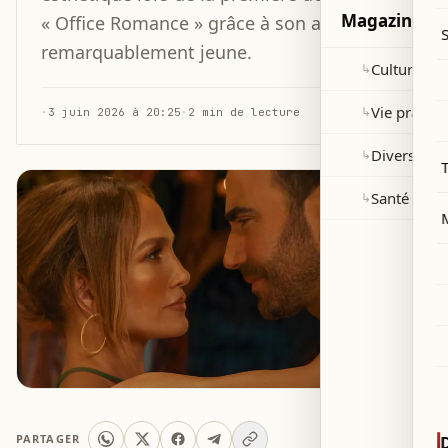
Magazine
« Office Romance » grâce à son apparence
remarquablement jeune.
Culture et 
↳
Vie pratiqu
↳
·
3 juin 2026 à 20:25
·
2 min de lecture
Divers
↳
Santé
↳
PARTAGER