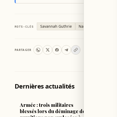
Savannah Guthrie
Nancy Guthrie
MOTS-CLÉS
PARTAGER
Dernières actualités
LIBAN
FOOTBALL
Armée : trois militaires
La FA 
blessés lors du déminage de
en bét