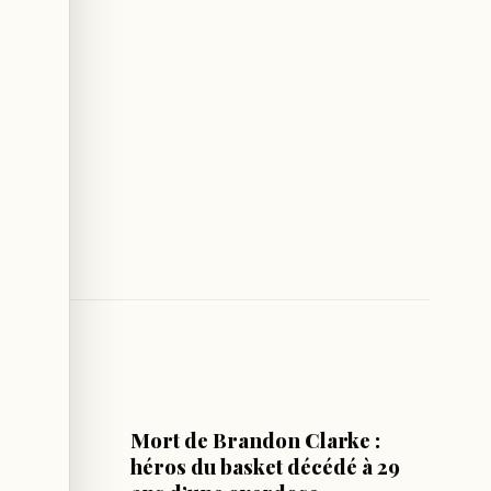
SPORT
wis
Mort de Brandon Clarke :
rtive
héros du basket décédé à 29