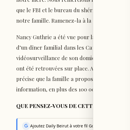
que le FBI et le bureau du shérif du comté de
notre famille. Ramenez-la à la maison. »
Nancy Guthrie a été vue pour la dernière fois 
d’un dîner familial dans les Catalina Foothil
vidéosurveillance de son domicile ont montr
ont été retrouvées sur place. Aucun suspect n’
précise que la famille a proposé une récompe
information, en plus des 100 000 dollars offer
QUE PENSEZ-VOUS DE CETTE AFFAIRE ?
Ajoutez Daily Beirut à votre fil Google News pour rec