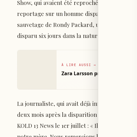
Show, qui avaient été reprochés d’avoir confi
reportage sur un homme disparu. Lors de l’émis
sauvetage de Rondy Packard, un septuagénair
disparu six jours dans la nature californienne
À LIRE AUSSI
→
Zara Larsson présente sa ligne
La journaliste, qui avait déjà interrompu sa 
deux mois après la disparition de sa mère avan
KOLD 13 News le 1er juillet : « Il n’y a pas u
notre mère. Nous remercions les habitants de