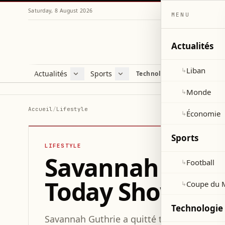
Saturday, 8 August 2026
MENU
Actualités
Liban
↳
Actualités
Sports
Technologie et sciences
Liban
Football
C
Monde
Coupe du Monde 2026
V
Monde
↳
Économie
D
Accueil
/
Lifestyle
Économie
↳
S
Sports
LIFESTYLE
Savannah Guthr
Football
↳
Today Show aprè
Coupe du 
↳
Technologie 
Savannah Guthrie a quitté temporairement