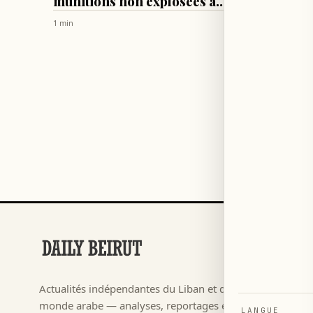
munitions non explosées à
Billy 
Zoutrat ouest
1 min
1 h
RUBRIQUES
Football
→
Actualités indépendantes du Liban et du
م ٢٠٢٦
→
monde arabe — analyses, reportages et
LANGUE