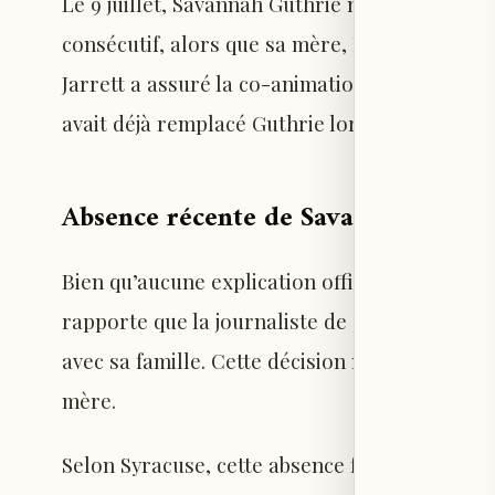
Le 9 juillet, Savannah Guthrie n’a pas présen
consécutif, alors que sa mère, Nancy Guthrie,
Jarrett a assuré la co-animation aux côtés de
avait déjà remplacé Guthrie lors de l’émission 
Absence récente de Savannah Guthr
Bien qu’aucune explication officielle n’ait 
rapporte que la journaliste de 54 ans a pris
avec sa famille. Cette décision n’est pas liée 
mère.
Selon Syracuse, cette absence fait suite à de