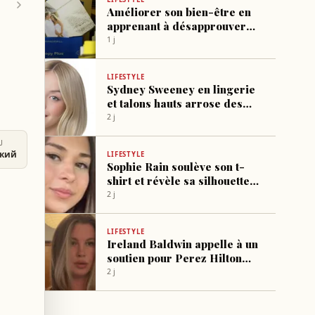
Améliorer son bien-être en
apprenant à désapprouver
sans conflit
1 j
LIFESTYLE
Sydney Sweeney en lingerie
et talons hauts arrose des
plantes
2 j
U
ский
LIFESTYLE
Sophie Rain soulève son t-
shirt et révèle sa silhouette
dans des sous-vêtements
2 j
ajustés
LIFESTYLE
Ireland Baldwin appelle à un
soutien pour Perez Hilton
hospitalisé
2 j