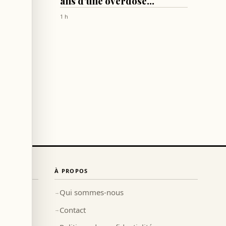
ans d’une overdose
d’héroïne et de cocaïne
1 h
À PROPOS
Qui sommes-nous
→
Contact
→