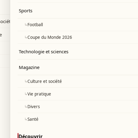
ure portée disparue.
Sports
société
↳
Football
e
↳
Coupe du Monde 2026
Technologie et sciences
Magazine
↳
Culture et société
↳
Vie pratique
↳
Divers
↳
Santé
Découvrir