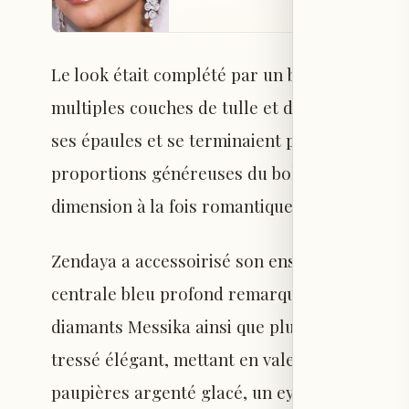
Le look était complété par un boléro spectacul
multiples couches de tulle et de dentelle vo
ses épaules et se terminaient par des poigne
proportions généreuses du boléro et la silho
dimension à la fois romantique et architectura
Zendaya a accessoirisé son ensemble avec un 
centrale bleu profond remarquable. Elle port
diamants Messika ainsi que plusieurs bagues s
tressé élégant, mettant en valeur le décolleté
paupières argenté glacé, un eye-liner ailé, d