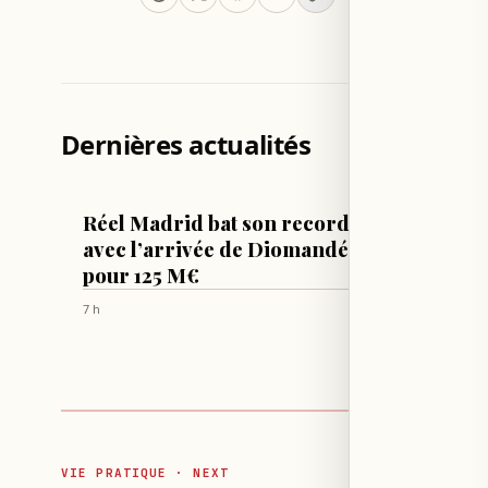
Dernières actualités
FOOTBALL
TECH & SCI
Réel Madrid bat son record
Apple 
avec l’arrivée de Diomandé
jour d
pour 125 M€
macOS 
Sono
7 h
7 h
VIE PRATIQUE · NEXT