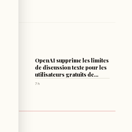
IA
OpenAI supprime les limites
se, les
de discussion texte pour les
apport
utilisateurs gratuits de
rd sur
ChatGPT
7 h