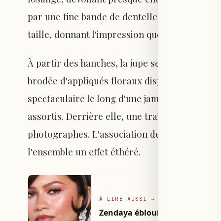
par une fine bande de dentelle sous la poitrin
taille, donnant l'impression que la robe flotta
À partir des hanches, la jupe semi-transpare
brodée d'appliqués floraux dispersés sur le t
spectaculaire le long d'une jambe, laissant a
assortis. Derrière elle, une traîne courte bala
photographes. L'association de la transparenc
l'ensemble un effet éthéré.
À LIRE AUSSI
→
Zendaya éblouit en robe Ashi 