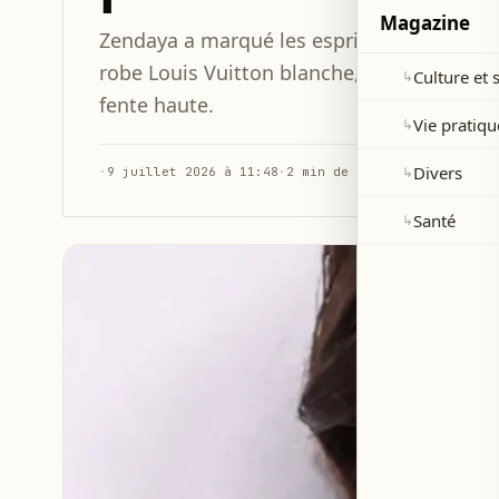
Magazine
Zendaya a marqué les esprits à la premièr
robe Louis Vuitton blanche, transparente
Culture et 
↳
fente haute.
Vie pratiqu
↳
Divers
↳
·
9 juillet 2026 à 11:48
·
2 min de lecture
Santé
↳