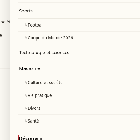
e parisienne de « The Odyssey » avec une
Sports
, ornée d'une grande découpe et d'une
société
↳
Football
e
↳
Coupe du Monde 2026
Technologie et sciences
Magazine
↳
Culture et société
↳
Vie pratique
↳
Divers
↳
Santé
Découvrir