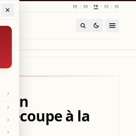
FR
AR
EN
ES
RU
|
|
|
|
tton
 découpe à la