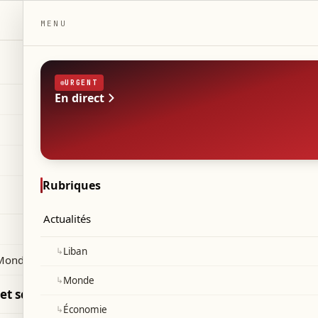
DAILYBEIRUT.COM
MENU
URGENT
En direct
Magazine
ulture et société
ÉDITION
Indépendant — Beyrouth, Liban
ie pratique
◆
·
◆
ivers
anté
Rubriques
Actualités
 une robe Louis Vui
↳
Liban
fente haute et large
Monde 2026
↳
Monde
et sciences
↳
Économie