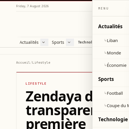
Friday, 7 August 2026
MENU
Actualités
Liban
↳
Actualités
Sports
Technologie et sciences
Liban
Football
C
Monde
Coupe du Monde 2026
V
Monde
↳
Économie
D
Accueil
/
Lifestyle
Économie
↳
S
Sports
LIFESTYLE
Zendaya dévoile
Football
↳
transparente à 
Coupe du 
↳
première
Technologie 