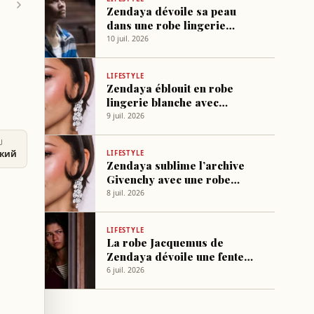
Zendaya dévoile sa peau
dans une robe lingerie
blanche transparente avec
10 juil. 2026
une large découpe
LIFESTYLE
Zendaya éblouit en robe
lingerie blanche avec
découpes et fentes jusqu’aux
9 juil. 2026
cuisses
U
ский
LIFESTYLE
Zendaya sublime l’archive
Givenchy avec une robe
moulante signée McQueen
8 juil. 2026
LIFESTYLE
La robe Jacquemus de
Zendaya dévoile une fente
haute dans le dos
6 juil. 2026