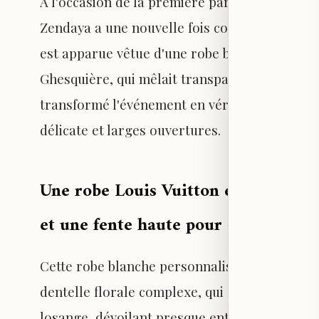
À l'occasion de la première parisienne du fi
Zendaya a une nouvelle fois confirmé son stat
est apparue vêtue d'une robe blanche sur mes
Ghesquière, qui mêlait transparence et découp
transformé l'événement en véritable défilé de
délicate et larges ouvertures.
Une robe Louis Vuitton en dentelle
et une fente haute pour « The Odys
Cette robe blanche personnalisée présentait
dentelle florale complexe, qui s'ouvrait ens
losange, dévoilant presque entièrement son 