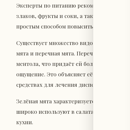
Эксперты по питанию рекомендуют добавл
злаков, фрукты и соки, а также подавать 
простым способом повысить питательную
Существует множество видов мяты, однак
мята и перечная мята. Перечная мята от
ментола, что придаёт ей более насыщен
ощущение. Это объясняет её применение в
средствах для лечения диспепсии и травя
Зелёная мята характеризуется более мягк
широко используют в салатах, соусах, ле
кухни.