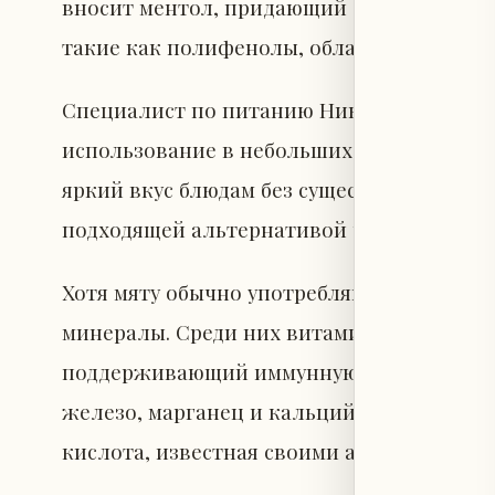
вносит ментол, придающий ощущение про
такие как полифенолы, обладающие анти
Специалист по питанию Никола Лодлам-Ра
использование в небольших количествах,
яркий вкус блюдам без существенного уве
подходящей альтернативой чрезмерному у
Хотя мяту обычно употребляют в малых д
минералы. Среди них витамин A, необходи
поддерживающий иммунную систему, а та
железо, марганец и кальций. Кроме того,
кислота, известная своими антиоксидант