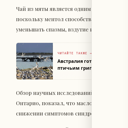
Чай из мяты является одним из популярн
поскольку ментол способствует расслаб
уменьшать спазмы, вздутие и боли в живо
ЧИТАЙТЕ ТАКЖЕ
→
Австралия готовится к худ
птичьим гриппом
Обзор научных исследований, проведённ
Онтарио, показал, что масло мяты оказы
снижении симптомов синдрома раздражён