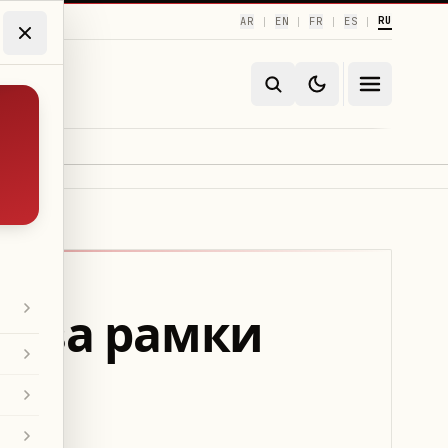
RU
AR
EN
FR
ES
|
|
|
|
т за рамки