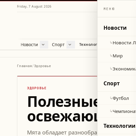
Friday, 7 August 2026
МЕНЮ
Новости
Новости 
↳
Новости
Спорт
Жу
Технологии и наука
Новости Ливана
Футбол
Куль
Мир
Чемпионат мира 2026
Лайф
Мир
↳
Экономика
Про
Главная
/
Здоровье
Экономик
↳
Здор
Спорт
ЗДОРОВЬЕ
Полезные свой
Футбол
↳
освежающего 
Чемпиона
↳
Технологии
Мята обладает разнообразными полезн