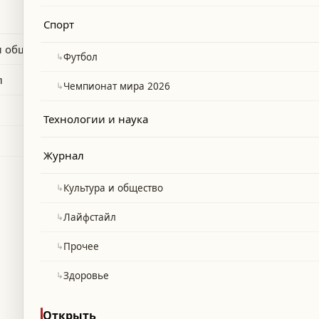
ости рта и повышение настроения и
Спорт
и общество
↳
Футбол
л
↳
Чемпионат мира 2026
Технологии и наука
Журнал
↳
Культура и общество
↳
Лайфстайл
↳
Прочее
↳
Здоровье
Открыть