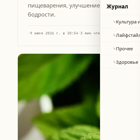
пищеварения, улучшение здоровья пол
Журнал
бодрости.
Культура 
↳
·
9 июля 2026 г. в 20:54
·
3 мин чтения
Лайфстай
↳
Прочее
↳
Здоровье
↳