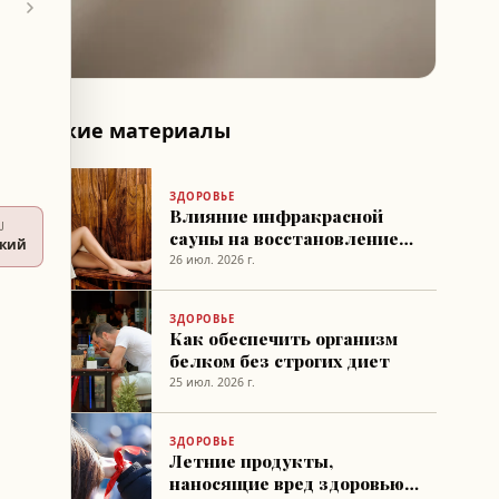
Похожие материалы
ЗДОРОВЬЕ
Влияние инфракрасной
U
сауны на восстановление
ский
после тренировок
26 июл. 2026 г.
ЗДОРОВЬЕ
Как обеспечить организм
белком без строгих диет
25 июл. 2026 г.
ЗДОРОВЬЕ
Летние продукты,
наносящие вред здоровью