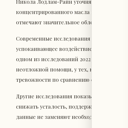
Никола Лодлам-Райн уточняет, что больш
концентрированного масла мяты, а не св
отмечают значительное облегчение после
Современные исследования указывают, ч
успокаивающее воздействие на нервную си
одном из исследований 2022 года, прове
неотложной помощи, у тех, кто вдыхал м
тревожности по сравнению с контрольной
Другие исследования показывают, что мас
снижать усталость, поддерживать качеств
данные не заменяют необходимость медиц