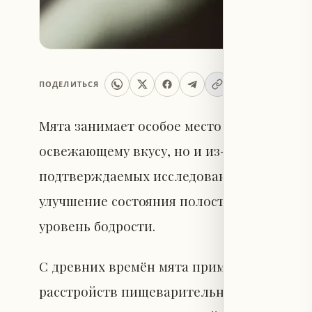
ПОДЕЛИТЬСЯ
Мята занимает особое место среди аромат
освежающему вкусу, но и из-за потенциа
подтверждаемых исследованиями. Эти э
улучшение состояния полости рта, а так
уровень бодрости.
С древних времён мята применяется в тр
расстройств пищеварительной системы. О