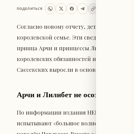
ПОДЕЛИТЬСЯ
Согласно новому отчету, дети принца Гар
королевской семье. Эти сведения появил
принца Арчи и принцессы Лилибет в Вели
королевских обязанностей и переезда в СШ
Сассекских выросли в основном вне кор
Арчи и Лилибет не осознают стат
По информации издания HELLO! Magazine,
испытывают «большое волнение» при мысл
королём Чарльзом. Вместе с тем издание 