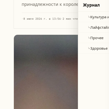
принадлежности к королевской семье, 
Журнал
Культура 
↳
·
8 июля 2026 г. в 13:56
·
2 мин чтения
Лайфстай
↳
Прочее
↳
Здоровье
↳