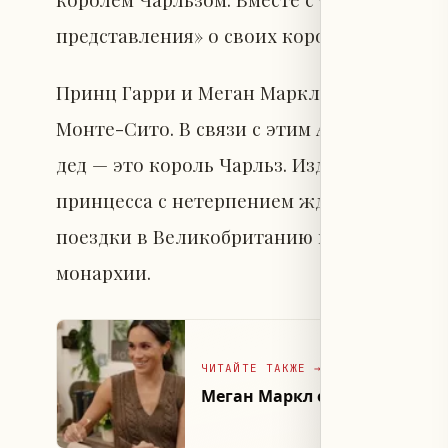
представления» о своих королевских родс
Принц Гарри и Меган Маркл воспитывают
Монте-Сито. В связи с этим Арчи и Лилибе
дед — это король Чарльз. Издание сообщае
принцесса с нетерпением ждут отпуска и,
поездки в Великобританию на следующей 
монархии.
ЧИТАЙТЕ ТАКЖЕ
→
Меган Маркл опубликовала 