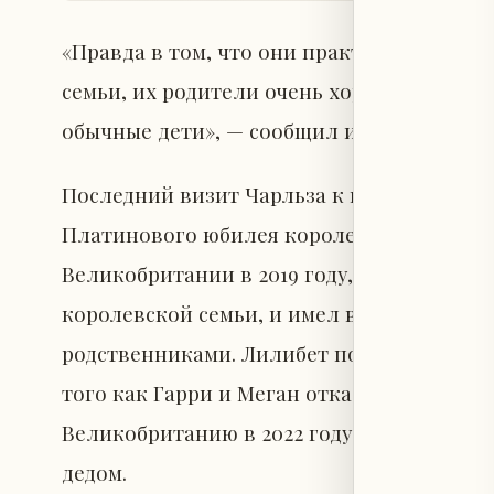
«Правда в том, что они практически не п
семьи, их родители очень хорошо огражда
обычные дети», — сообщил источник, близ
Последний визит Чарльза к внукам в Вел
Платинового юбилея королевы Елизаветы в
Великобритании в 2019 году, когда его 
королевской семьи, и имел возможность 
родственниками. Лилибет появилась на св
того как Гарри и Меган отказались от кор
Великобританию в 2022 году считается е
дедом.