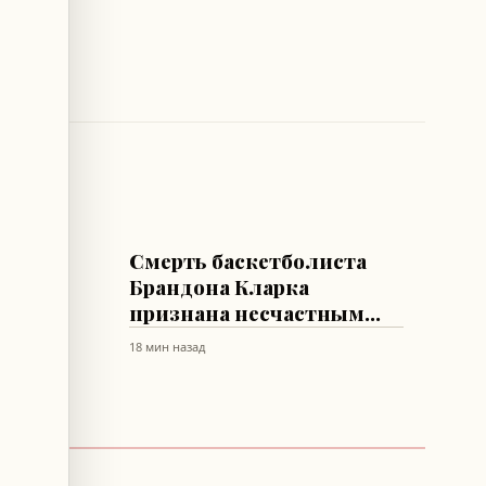
СПОРТ
я
Смерть баскетболиста
б
Брандона Кларка
признана несчастным
случаем из-за героина и
18 мин назад
кокаина