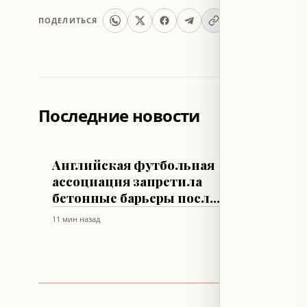
ПОДЕЛИТЬСЯ
Последние новости
ФУТБОЛ
СТИЛЬ ЖИЗ
Английская футбольная
Ким К
ассоциация запретила
Хэмил
бетонные барьеры после
прогу
гибели Билли Вигара
стиле
11 мин назад
17 мин наз