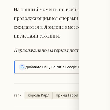
На данный момент, по всей видимости, Гар
продолжающимися спорами по вопросам бе
ожидаются в Лондоне вместе с ним. Неясн
пределами столицы.
Первоначально материал подготовила Сибан
Добавьте Daily Beirut в Google News, чтобы пер
Король Карл
Принц Гарри
Меган Маркл
ТЕГИ