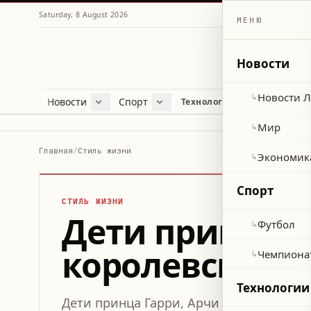
Saturday, 8 August 2026
МЕНЮ
Новости
Новости 
↳
Новости
Спорт
Жу
Технологии и наука
Новости Ливана
Футбол
Куль
Мир
Чемпионат мира 2026
Лайф
Мир
↳
Экономика
Про
Главная
/
Стиль жизни
Экономик
↳
Здор
Спорт
СТИЛЬ ЖИЗНИ
Дети принца Г
Футбол
↳
королевской 
Чемпиона
↳
Технологии
Дети принца Гарри, Арчи и Лилибет, п