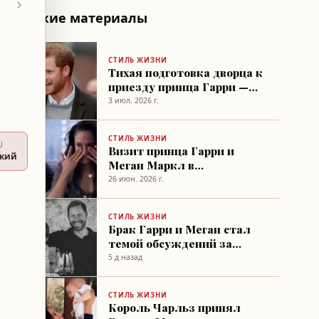
Похожие материалы
СТИЛЬ ЖИЗНИ
Тихая подготовка дворца к
приезду принца Гарри —
источник
3 июл. 2026 г.
СТИЛЬ ЖИЗНИ
U
Визит принца Гарри и
ский
Меган Маркл в
Великобританию
26 июн. 2026 г.
вызывает беспокойство у
королевы Камиллы
СТИЛЬ ЖИЗНИ
Брак Гарри и Меган стал
темой обсуждений за
стенами дворца —
5 д назад
источник
СТИЛЬ ЖИЗНИ
Король Чарльз принял