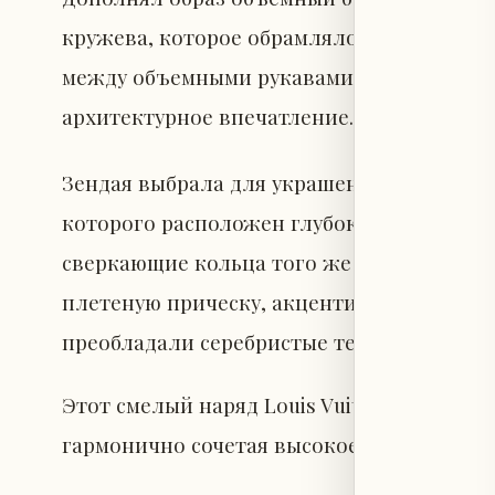
кружева, которое обрамляло плечи и пе
между объемными рукавами и стройным с
архитектурное впечатление.
Зендая выбрала для украшения эффектное
которого расположен глубокий синий кам
сверкающие кольца того же бренда. Воло
плетеную прическу, акцентируя внимание
преобладали серебристые тени, стрелки, 
Этот смелый наряд Louis Vuitton стал оч
гармонично сочетая высокое мастерство 