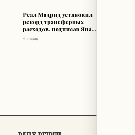
ФУТБОЛ
ТЕХНОЛОГИ
Реал Мадрид установил
Apple
рекорд трансферных
обнов
расходов, подписав Яна
безоп
Диомандэ
Sonoma
4 ч назад
4 ч назад
РАЗДЕЛЫ