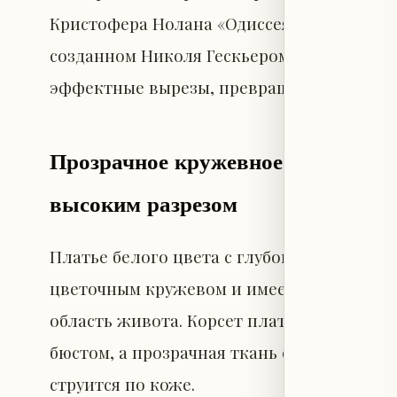
Кристофера Нолана «Одиссея» в эксклюзив
созданном Николя Гескьером. Ее наряд со
эффектные вырезы, превращая красную д
Прозрачное кружевное платье Lou
высоким разрезом
Платье белого цвета с глубоким вырезом
цветочным кружевом и имеет большой ро
область живота. Корсет платья удержива
бюстом, а прозрачная ткань обвивает тал
струится по коже.