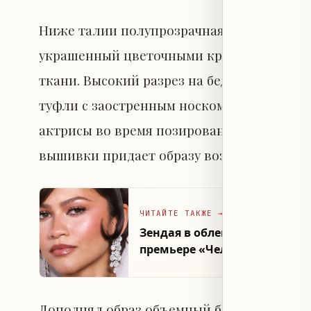
Ниже талии полупрозрачная юбка образу
украшенный цветочными кружевными апп
ткани. Высокий разрез на бедре эффектно
туфли с заостренным носком. Короткий 
актрисы во время позирования фотографа
вышивки придает образу воздушность и л
ЧИТАЙТЕ ТАКЖЕ
→
Зендая в облегающем платье 
премьере «Человек-паук: Но
Дополнял образ объемный болеро с мног