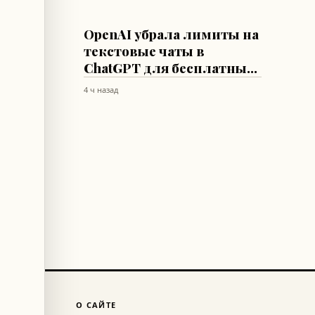
ИИ
OpenAI убрала лимиты на
о
текстовые чаты в
ения
ChatGPT для бесплатных
пользователей
4 ч назад
О САЙТЕ