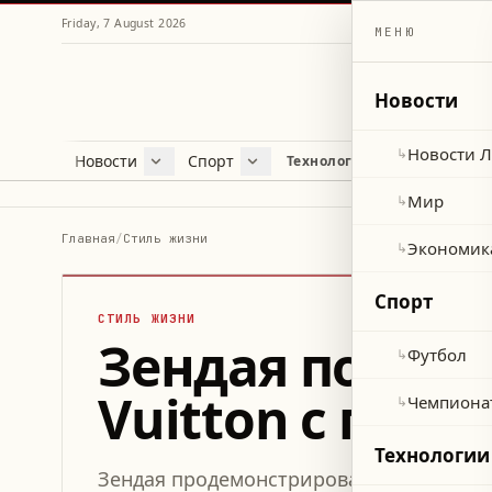
Friday, 7 August 2026
МЕНЮ
Новости
Новости 
↳
Новости
Спорт
Жу
Технологии и наука
Новости Ливана
Футбол
Куль
Мир
Чемпионат мира 2026
Лайф
Мир
↳
Экономика
Про
Главная
/
Стиль жизни
Экономик
↳
Здор
Спорт
СТИЛЬ ЖИЗНИ
Зендая появил
Футбол
↳
Vuitton с глу
Чемпиона
↳
Технологии
Зендая продемонстрировала смелый обра