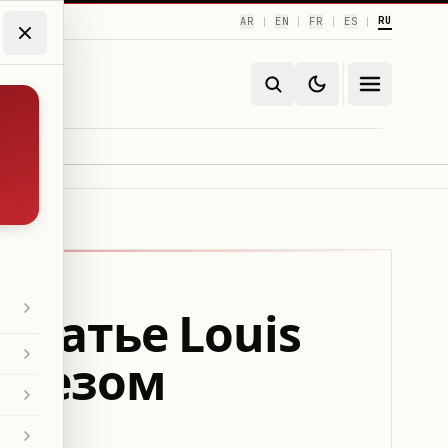
RU
AR
EN
FR
ES
|
|
|
|
платье Louis
вырезом