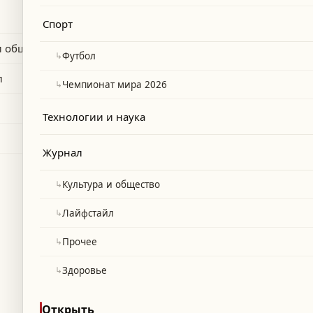
на премьере фильма «Одиссея» в
Спорт
и общество
↳
Футбол
л
↳
Чемпионат мира 2026
Технологии и наука
Журнал
↳
Культура и общество
↳
Лайфстайл
↳
Прочее
↳
Здоровье
Открыть