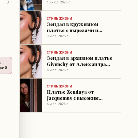
вырезом
10 июл. 2026 г.
СТИЛЬ ЖИЗНИ
Зендая в кружевном
платье с вырезами и
разрезами на премьере
9 июл. 2026 г.
«Одиссея»
СТИЛЬ ЖИЗНИ
Зендая в архивном платье
Givenchy от Александра
U
ский
Маккуина на фотоколле
8 июл. 2026 г.
«Одиссея»
СТИЛЬ ЖИЗНИ
Платье Zendaya от
Jacquemus с высоким
разрезом и открытой
6 июл. 2026 г.
спиной