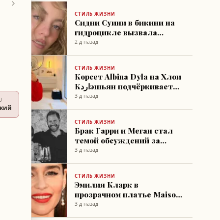
СТИЛЬ ЖИЗНИ
Сидни Суини в бикини на
гидроцикле вызвала
всплеск внимания в
2 д назад
соцсетях
СТИЛЬ ЖИЗНИ
Корсет Albina Dyla на Хлои
Кاردэшьян подчёркивает
изгибы фигуры
3 д назад
U
ский
СТИЛЬ ЖИЗНИ
Брак Гарри и Меган стал
темой обсуждений за
стенами дворца —
3 д назад
источник
СТИЛЬ ЖИЗНИ
Эмилия Кларк в
прозрачном платье Maison
Margiela вызвала
3 д назад
дискуссии