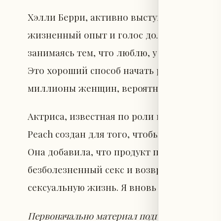
Хэлли Берри, активно выступающая за зд
жизненный опыт и голос должны служить 
занимаясь тем, что люблю, у меня есть гол
Это хороший способ начать разговор, вед
миллионы женщин, вероятно, тоже», — за
Актриса, известная по роли в серии фильмо
Peach создан для того, чтобы женщины в м
Она добавила, что продукт помогает подд
безболезненный секс и возвращает увере
сексуальную жизнь. Я вновь обрела увере
Первоначально материал подготовлен Намр