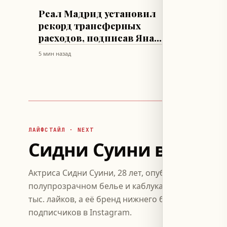
ФУТБОЛ
ТЕХНОЛОГИ
Реал Мадрид установил
Apple
рекорд трансферных
обнов
расходов, подписав Яна
безоп
Диомандэ
Sonoma
5 мин назад
5 мин наза
ЛАЙФСТАЙЛ · NEXT
Сидни Суини в белье
Актриса Сидни Суини, 28 лет, опубликовала в соц
полупрозрачном белье и каблуках, поливая раст
тыс. лайков, а её бренд нижнего белья SYRN нас
подписчиков в Instagram.