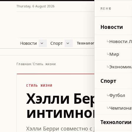
Thursday, 6 August 2026
МЕНЮ
Новости
Новости 
↳
Новости
Спорт
Жу
Технологии и наука
Новости Ливана
Футбол
Куль
Мир
Чемпионат мира 2026
Лайф
Мир
↳
Экономика
Про
Главная
/
Стиль жизни
Экономик
↳
Здор
Спорт
СТИЛЬ ЖИЗНИ
Хэлли Берри п
Футбол
↳
интимного ухо
Чемпиона
↳
Технологии
Хэлли Берри совместно с Joylux выпуст