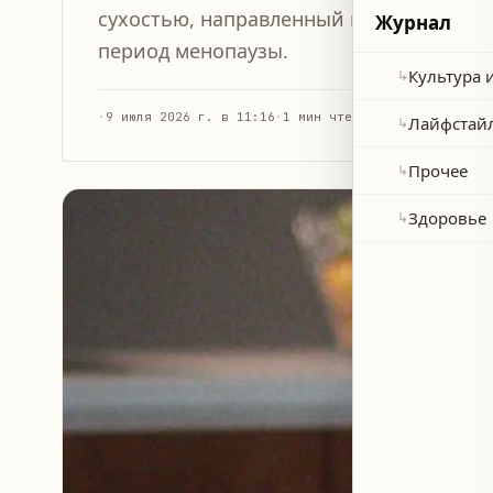
сухостью, направленный на повышение
Журнал
период менопаузы.
Культура 
↳
·
9 июля 2026 г. в 11:16
·
1 мин чтения
Лайфстай
↳
Прочее
↳
Здоровье
↳