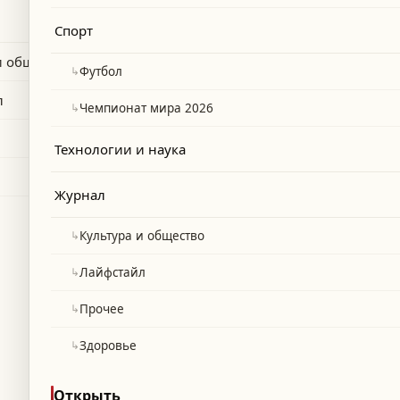
 комфорта и уверенности женщин в
Спорт
и общество
↳
Футбол
л
↳
Чемпионат мира 2026
Технологии и наука
Журнал
↳
Культура и общество
↳
Лайфстайл
↳
Прочее
↳
Здоровье
Открыть