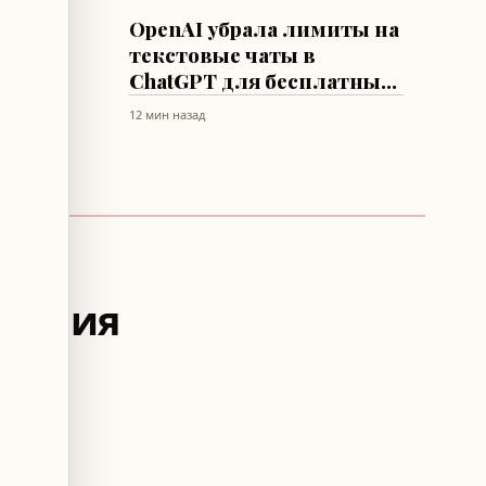
ИИ
OpenAI убрала лимиты на
о
текстовые чаты в
ения
ChatGPT для бесплатных
пользователей
12 мин назад
стения