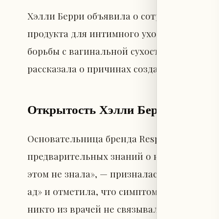
Хэлли Берри объявила о сотрудничестве с
продукта для интимного ухода — геля Juicy
борьбы с вагинальной сухостью. В интер
рассказала о причинах создания средства
Открытость Хэлли Берри в вопро
Основательница бренда Respin поделилась
предварительных знаний о ней. «Когда я о
этом не знала», — призналась Берри. Она
ад» и отметила, что симптомы, которые о
никто из врачей не связывал с менопауз