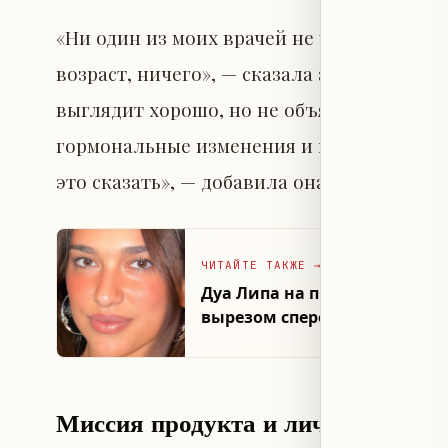
«Ни один из моих врачей не упоминал ме
возраст, ничего», — сказала актриса. По 
выглядит хорошо, но не объясняли, что 
гормональные изменения и внутреннее ст
это сказать», — добавила она.
ЧИТАЙТЕ ТАКЖЕ
→
Дуа Липа на премьере «Одна
вырезом спереди и сзади
Миссия продукта и личный опыт