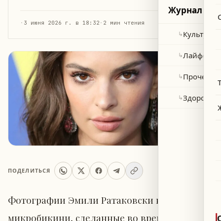
Журнал
·
3 июня 2026 г. в 18:32
·
2 мин чтения
Культура 
↳
Лайфстай
↳
Прочее
↳
Здоровье
↳
ПОДЕЛИТЬСЯ
Фотографии Эмили Ратаковски в
микробикини, сделанные во время её