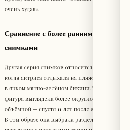
очень худая».
Сравнение с более ранними
снимками
Другая серия снимков относится к 2015 году,
когда актриса отдыхала на пляжах Испании
в ярком мятно-зелёном бикини. Тогда её
фигура выглядела более округлой и
объёмной — спустя 11 лет после этих кадров.
В том образе она выбрала раздельный
купальник с панельным топом и низко