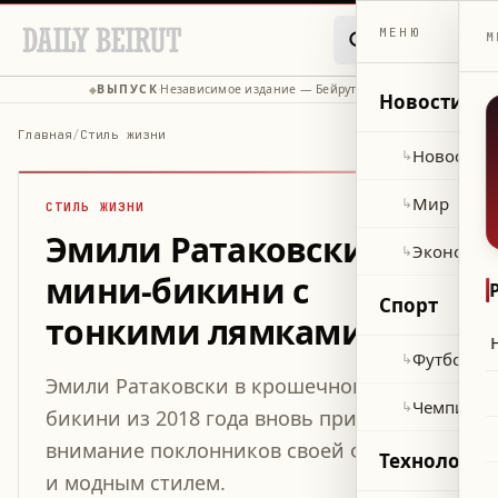
МЕНЮ
М
ВЫПУСК
Независимое издание — Бейрут, Ливан
◆
·
◆
Новости
Главная
/
Стиль жизни
Новости 
↳
Мир
↳
СТИЛЬ ЖИЗНИ
Эмили Ратаковски в
Экономик
↳
мини-бикини с
Спорт
тонкими лямками
Футбол
↳
Эмили Ратаковски в крошечном черном
Чемпиона
↳
бикини из 2018 года вновь привлекла
внимание поклонников своей фигурой
Технологии
и модным стилем.