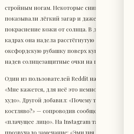
стройным ногам. Некоторые снимки
показывали лёгкий загар и даже небольшое
покраснение кожи от солнца. В других
кадрах она надела расстёгнутую синюю
оксфордскую рубашку поверх купальника,
надев солнцезащитные очки на голову.
Один из пользователей Reddit написал:
«Мне кажется, для неё это немного слишком
худо». Другой добавил: «Почему так
костляво?» — сопроводив сообщение эмодзи
«плачущее лицо». На Instagram также
прозвучало замечание: «Эмилия Кларк