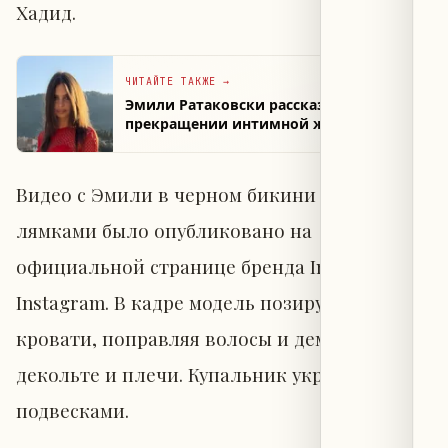
Хадид.
ЧИТАЙТЕ ТАКЖЕ
→
Эмили Ратаковски рассказала о
прекращении интимной жизни с
мужем до развода
Видео с Эмили в черном бикини с тонкими
лямками было опубликовано на
официальной странице бренда Inamorata в
Instagram. В кадре модель позирует на белой
кровати, поправляя волосы и демонстрируя
декольте и плечи. Купальник украшен
подвесками.