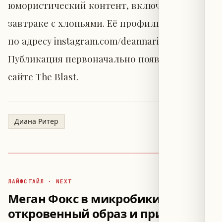
юмористический контент, включая пост о
завтраке с хлопьями. Её профиль доступен
по адресу instagram.com/deannaritter98.
Публикация первоначально появилась на
сайте The Blast.
Диана Ритер
ЛАЙФСТАЙЛ · NEXT
Меган Фокс в микробикини:
откровенный образ и признание