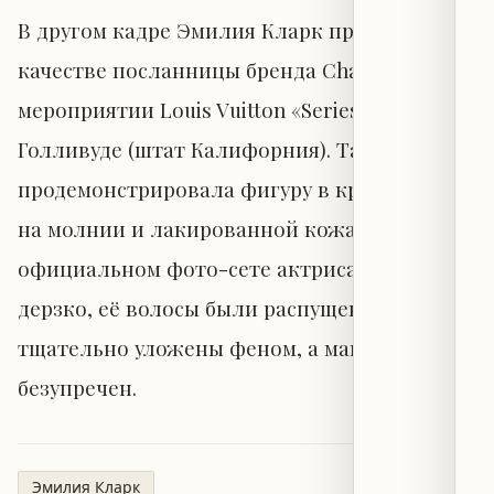
В другом кадре Эмилия Кларк представала в
качестве посланницы бренда Chaumet на
мероприятии Louis Vuitton «Series 2» в
Голливуде (штат Калифорния). Там она
продемонстрировала фигуру в красном топе
на молнии и лакированной кожаной юбке. В
официальном фото-сете актриса улыбалась
дерзко, её волосы были распущены и
тщательно уложены феном, а макияж —
безупречен.
Эмилия Кларк