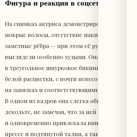
Фигура и реакция в соцсетях
На снимках актриса демонстрировала
мокрые волосы, отсутствие макияжа и
заметные рёбра — при этом её руки и плечи
выглядели особенно худыми. Она была одета
в треугольное шнурковое бикини сине-
белой расцветки, с почти невесомым топом
на завязках и соответствующими трусиками.
В одном из кадров она слегка обнажала
декольте, не замечая, что за ней наблюдают,
и одновременно привлекала внимание к
прессе и подтянутой талии, а также к