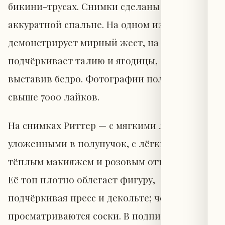
бикини-трусах. Снимки сделаны в её
аккуратной спальне. На одном из кадров она
демонстрирует мирный жест, на другом —
подчёркивает талию и ягодицы, слегка
выставив бедро. Фотографии получили
свыше 7000 лайков.
На снимках Риттер — с мягкими локонами,
уложенными в полупучок, с лёгким загаром,
тёплым макияжем и розовым оттенком губ.
Её топ плотно облегает фигуру,
подчёркивая пресс и декольте; через ткань
просматриваются соски. В подписи она