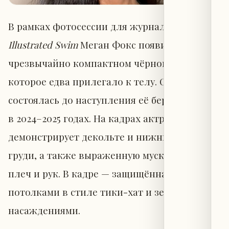
В рамках фотосессии для журнала
Sports
Illustrated Swim
Меган Фокс появилась в
чрезвычайно компактном чёрном бикини,
которое едва прилегало к телу. Съёмка
состоялась до наступления её беременности
в 2024–2025 годах. На кадрах актриса
демонстрирует декольте и нижнюю часть
груди, а также выраженную мускулатуру
плеч и рук. В кадре — защищённая терраса с
потолками в стиле тики-хат и зелёными
насаждениями.