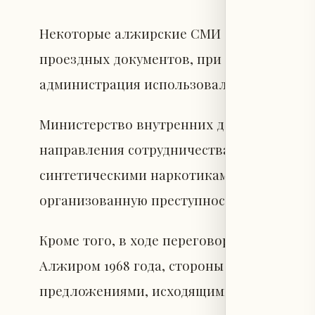
Некоторые алжирские СМИ сообщают, что
проездных документов, при этом выражая
администрация использовала только 90 из
Министерство внутренних дел Франции 
направления сотрудничества с Алжиром, 
синтетическими наркотиками и розыском
организованную преступность.
Кроме того, в ходе переговоров обсужда
Алжиром 1968 года, стороны договорилис
предложениями, исходящими от Франции,