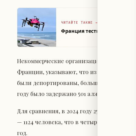
ЧИТАЙТЕ ТАКЖЕ
→
Франция тестирует ИИ-дрон
Некоммерческие организации, работающи
Франции, указывают, что из 322 задержан
были депортированы, большинство из них 
году было задержано 501 алжирец, из кот
Для сравнения, в 2024 году 25% задержа
— 1124 человека, что в четыре раза прев
год.