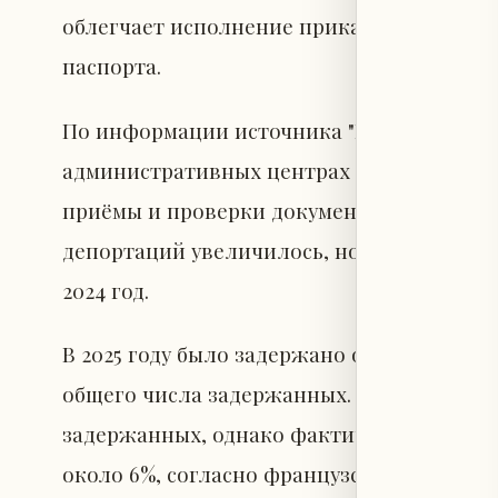
облегчает исполнение приказов о депорта
паспорта.
По информации источника "Ирэм Ньюс", с 
административных центрах по содержан
приёмы и проверки документов лиц, под
депортаций увеличилось, но остаётся зн
2024 год.
В 2025 году было задержано около 5000 ал
общего числа задержанных. Они предста
задержанных, однако фактически депорт
около 6%, согласно французским источни