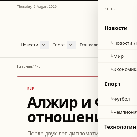
Thursday, 6 August 2026
МЕНЮ
Новости
Новости 
↳
Новости
Спорт
Жу
Технологии и наука
Новости Ливана
Футбол
Куль
Мир
Чемпионат мира 2026
Лайф
Мир
↳
Экономика
Про
Главная
/
Мир
Экономик
↳
Здор
Спорт
МИР
Алжир и Фран
Футбол
↳
отношений пос
Чемпиона
↳
Технологии
После двух лет дипломатического криз