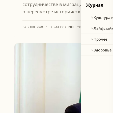
сотрудничестве в миграционной полити
Журнал
о пересмотре исторического соглашения
Культура 
↳
·
3 июня 2026 г. в 15:54
·
3 мин чтения
Лайфстай
↳
Прочее
↳
Здоровье
↳