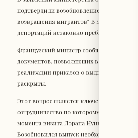
подтвердили возобновление искреннего 
возвращения мигрантов". В мае Лоран Ну
депортаций незаконно пребывающих в ст
Французский министр сообщил, что Алжир
документов, позволяющих возвращать сво
реализации приказов о выдворении неле
раскрыты.
Этот вопрос является ключевым в отноше
сотрудничество по которому было приоста
момента визита Лорана Нуньеса в Алжир 
Возобновился выпуск необходимых консул