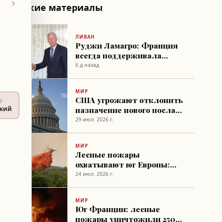
Похожие материалы
ЛИВАН
Руджи Ламагро: Франция
всегда поддерживала
Ливан
6 д назад
МИР
США угрожают отклонить
U
назначение нового посла
ский
Франции из-за
29 июл. 2026 г.
публикации
МИР
Лесные пожары
охватывают юг Европы:
Франция просит
24 июл. 2026 г.
экстренной помощи,
Испания вводит
МИР
чрезвычайное положение
Юг Франции: лесные
пожары уничтожили 2500