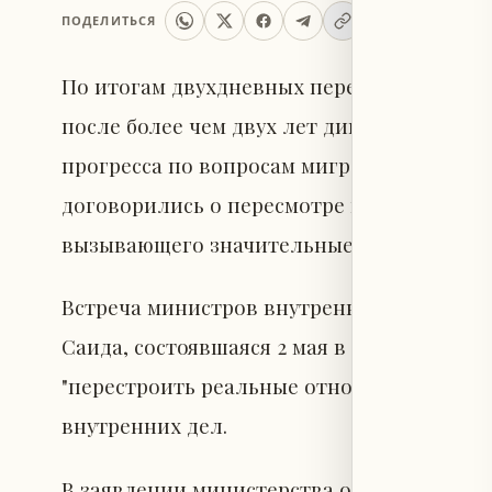
ПОДЕЛИТЬСЯ
По итогам двухдневных переговоров ме
после более чем двух лет дипломатическ
прогресса по вопросам миграции, борьбы
договорились о пересмотре исторического
вызывающего значительные разногласия.
Встреча министров внутренних дел Франц
Саида, состоявшаяся 2 мая в Париже, поз
"перестроить реальные отношения", как 
внутренних дел.
В заявлении министерства отмечается, ч