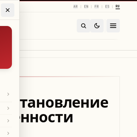
RU
AR
EN
FR
ES
|
|
|
|
осстановление
яженности