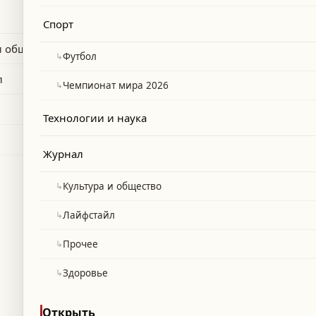
ке и борьбе с наркотрафиком, а также
Спорт
 1968 года.
и общество
↳
Футбол
л
↳
Чемпионат мира 2026
Технологии и наука
Журнал
↳
Культура и общество
↳
Лайфстайл
↳
Прочее
↳
Здоровье
Открыть