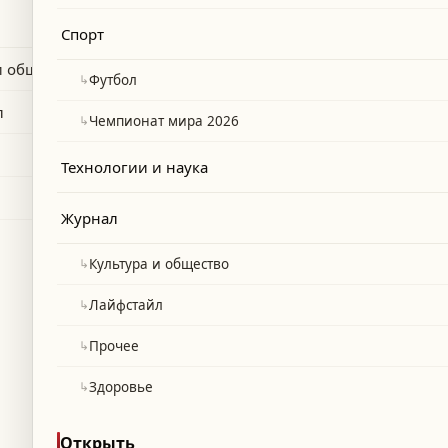
 опубликовал видео с временным
Спорт
 совместной прогулки по Дамаску.
и общество
↳
Футбол
л
↳
Чемпионат мира 2026
Технологии и наука
Журнал
↳
Культура и общество
↳
Лайфстайл
↳
Прочее
↳
Здоровье
Открыть