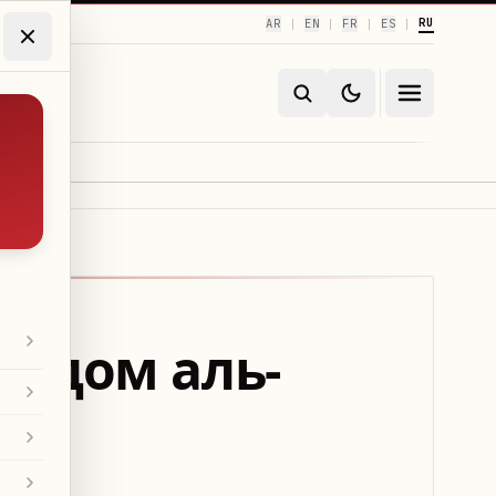
RU
AR
EN
FR
ES
|
|
|
|
мадом аль-
ых