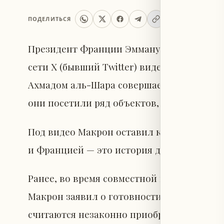
ПОДЕЛИТЬСЯ
Президент Франции Эммануэль Макрон ра
сети X (бывший Twitter) видеозапись, на
Ахмадом аль-Шара совершает прогулку по
они посетили ряд объектов, включая Оме
Под видео Макрон оставил комментарий н
и Францией — это история доверия, прев
Ранее, во время совместной пресс-конфе
Макрон заявил о готовности Франции вер
считаются незаконно приобретёнными од