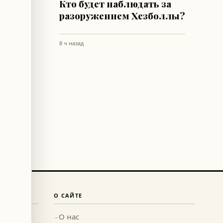
дление
Кто будет наблюдать за
о
разоружением Хезболлы?
а
8 ч назад
О САЙТЕ
О нас
→