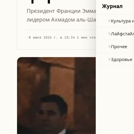
Журнал
Президент Франции Эммануэль Макрон
лидером Ахмадом аль-Шара во время их
Культура 
↳
Лайфстай
↳
·
8 июля 2026 г. в 10:34
·
1 мин чтения
Прочее
↳
Здоровье
↳