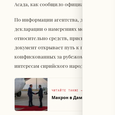
Асада, как сообщило официальное сирий
По информации агентства, данное решен
декларации о намерениях между минист
относительно средств, присвоенных прес
документ открывает путь к первой операц
конфискованных за рубежом, с целью их
интересам сирийского народа и соответс
ЧИТАЙТЕ ТАКЖЕ
→
Макрон в Дамаске подтверд