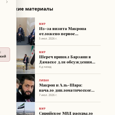
Похожие материалы
МИР
Из-за визита Макрона
отложено первое
заседание Народного
5 июл. 2026 г.
совета Сирии
U
МИР
Шереч принял Барзани в
ский
Дамаске для обсуждения
экономического
4 д назад
сотрудничества и
региональной координации
ЛИВАН
Макрон и Аль-Шара:
начало дипломатического
обмена между Францией и
7 июл. 2026 г.
Сирией
МИР
Сирийское МВД раскрыло