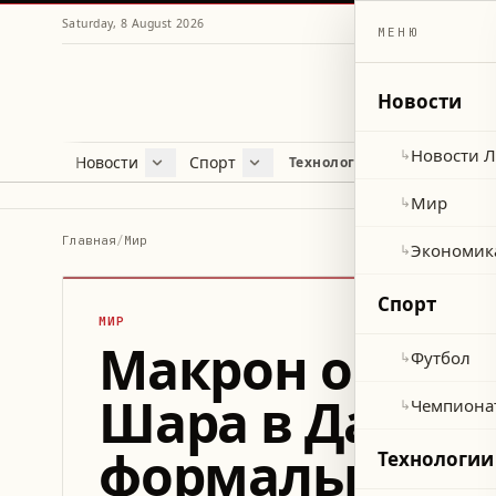
Saturday, 8 August 2026
МЕНЮ
Новости
Новости 
↳
Новости
Спорт
Жу
Технологии и наука
Новости Ливана
Футбол
Куль
Мир
Чемпионат мира 2026
Лайф
Мир
↳
Экономика
Про
Главная
/
Мир
Экономик
↳
Здор
Спорт
МИР
Макрон опубли
Футбол
↳
Шара в Дамас
Чемпиона
↳
формальност
Технологии