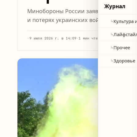
Журнал
Минобороны России заявило о нанесен
и потерях украинских войск за последн
Культура 
↳
Лайфстай
↳
·
9 июля 2026 г. в 14:09
·
1 мин чтения
Прочее
↳
Здоровье
↳