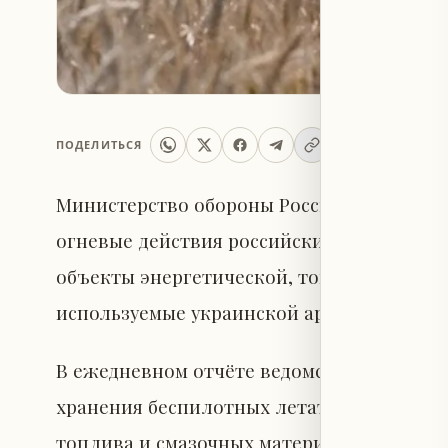
ПОДЕЛИТЬСЯ
Министерство обороны России в четверг с
огневые действия российских войск пора
объекты энергетической, топливной и т
используемые украинской армией.
В ежедневном отчёте ведомства указано, 
хранения беспилотных летательных аппа
топлива и смазочных материалов, а так