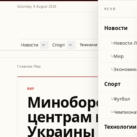
Saturday, 8 August 2026
МЕНЮ
Новости
Новости 
↳
Новости
Спорт
Жу
Технологии и наука
Новости Ливана
Футбол
Куль
Мир
Чемпионат мира 2026
Лайф
Мир
↳
Экономика
Про
Главная
/
Мир
Экономик
↳
Здор
Спорт
МИР
Минобороны Р
Футбол
↳
центрам и объ
Чемпиона
↳
Украины
Технологии