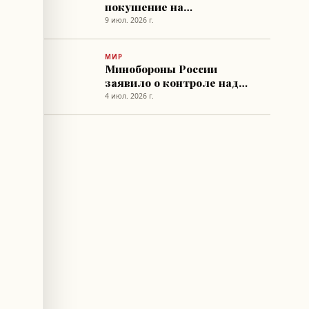
покушение на
высокопоставленного
9 июл. 2026 г.
офицера Минобороны в
Москве
МИР
Минобороны России
заявило о контроле над
пятью селами в
4 июл. 2026 г.
Харьковской и Донецкой
областях