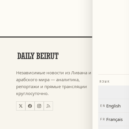
РАЗДЕЛЫ
Футбол
→
Независимые новости из Ливана и
م ٢٠٢٦
→
арабского мира — аналитика,
ЯЗЫК
Новости
→
репортажи и прямые трансляции
круглосуточно.
Ливан
→
Мир
→
English
EN
Экономи
→
Français
FR