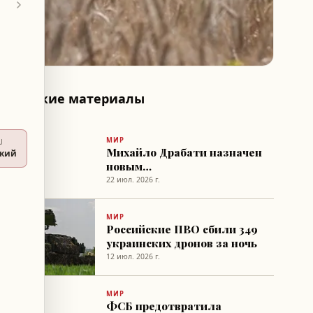
Похожие материалы
МИР
U
Михайло Драбати назначен
ский
новым
главнокомандующим ВС
22 июл. 2026 г.
Украины
МИР
Российские ПВО сбили 349
украинских дронов за ночь
12 июл. 2026 г.
МИР
ФСБ предотвратила