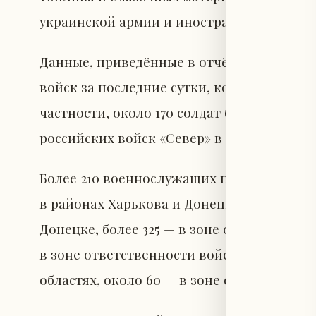
украинской армии и иностранных наёмник
Данные, приведённые в отчёте Миноборон
войск за последние сутки, которые соста
частности, около 170 солдат были уничто
российских войск «Север» в районах Сумы
Более 210 военнослужащих потеряны в зо
в районах Харькова и Донецка, свыше 175
Донецке, более 325 — в зоне ответственно
в зоне ответственности войск «Восток» 
областях, около 60 — в зоне ответственно