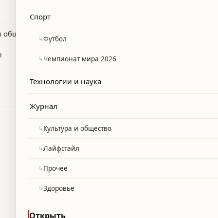
ии ударов по объектам инфраструктуры
Спорт
ие сутки.
и общество
↳
Футбол
л
↳
Чемпионат мира 2026
Технологии и наука
Журнал
↳
Культура и общество
↳
Лайфстайл
↳
Прочее
↳
Здоровье
Открыть