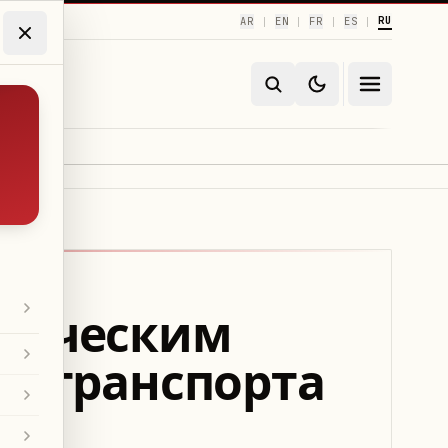
RU
AR
EN
FR
ES
|
|
|
|
стическим
 и транспорта