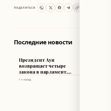
ПОДЕЛИТЬСЯ
Последние новости
ЛИВАН
ЛИВАН
Президент Аун
Прези
возвращает четыре
кабин
закона в парламент,
резул
призывая пересмотреть
Вашин
1 ч назад
1 ч назад
их
ходе 