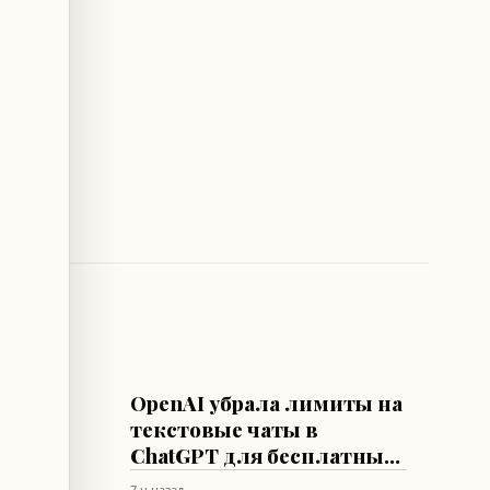
ИИ
OpenAI убрала лимиты на
о
текстовые чаты в
ения
ChatGPT для бесплатных
пользователей
7 ч назад