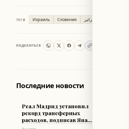
Израиль
Словения
يسرائير
ТЕГИ
ПОДЕЛИТЬСЯ
Последние новости
ФУТБОЛ
ТЕХНОЛОГИ
Реал Мадрид установил
Apple
рекорд трансферных
обнов
расходов, подписав Яна
безоп
Диомандэ
Sonoma
7 ч назад
7 ч назад