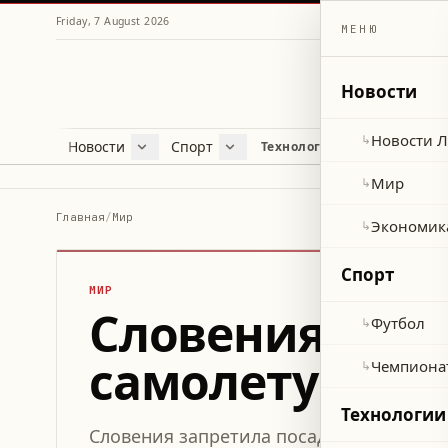
Friday, 7 August 2026
МЕНЮ
Новости
Новости 
↳
Новости
Спорт
Жу
Технологии и наука
Новости Ливана
Футбол
Куль
Мир
Чемпионат мира 2026
Лайф
Мир
↳
Экономика
Про
Главная
/
Мир
Экономик
↳
Здор
Спорт
МИР
Словения отка
Футбол
↳
самолету в аэ
Чемпиона
↳
Технологии
Словения запретила посадку израильск