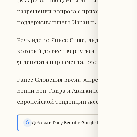
«Маарив» сообщает, что близкие к словен
разрешении вопроса с приходом к власти 
поддерживающего Израиль.
Речь идет о Янисе Янше, лидере правой 
который должен вернуться на пост прем
51 депутата парламента, сменив либеральн
Ранее Словения ввела запрет на въезд д
Бенни Бен-Гвира и Авигаила Либермана, 
европейской тенденции жесткой позиции
Добавьте Daily Beirut в Google News, чтобы пер