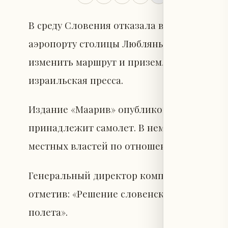
В среду Словения отказала в посадке пас
аэропорту столицы Любляны, в результат
изменить маршрут и приземлиться в аэроп
израильская пресса.
Издание «Маарив» опубликовало заявлен
принадлежит самолет. В нем говорится, 
местных властей по отношению к политик
Генеральный директор компании Ури Си
отметив: «Решение словенских властей з
полета».