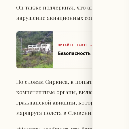
Он также подчеркнул, что авиакомпания 
нарушение авиационных соглашений и пр
ЧИТАЙТЕ ТАКЖЕ
→
Безопасность в преддверии м
По словам Сиркиса, в попытках разрешит
компетентные органы, включая Министер
гражданской авиации, которые пытались
маршрута полета в Словению, однако все