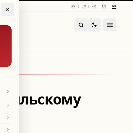
RU
AR
EN
FR
ES
|
|
|
|
зраильскому