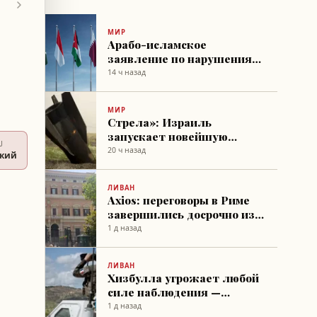
МИР
Арабо-исламское
заявление по нарушениям
в Газе
14 ч назад
МИР
Стрела»: Израиль
запускает новейшую
U
систему воздушной
20 ч назад
ский
обороны для укрепления
сдерживания Ирана
ЛИВАН
Axios: переговоры в Риме
завершились досрочно из-
за событий на поле боя
1 д назад
ЛИВАН
Хизбулла угрожает любой
силе наблюдения —
выполнит ли он защиту
1 д назад