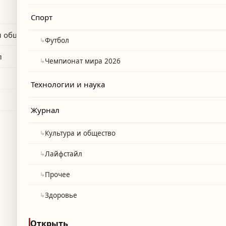
ить маршрут и приземлиться в Загребе.
Спорт
и общество
↳
Футбол
л
↳
Чемпионат мира 2026
Технологии и наука
Журнал
↳
Культура и общество
↳
Лайфстайл
↳
Прочее
↳
Здоровье
Открыть