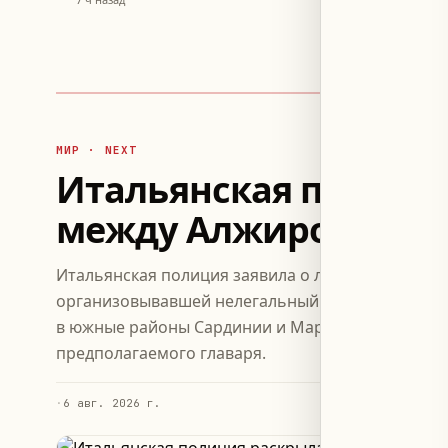
МИР · NEXT
Итальянская полици
между Алжиром и С
Итальянская полиция заявила о ликвидации прес
организовывавшей нелегальный ввоз мигрантов 
в южные районы Сардинии и Марсель, арестовав
предполагаемого главаря.
·
6 авг. 2026 г.