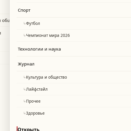
няя его в причастности к
Спорт
и общество
↳
Футбол
л
↳
Чемпионат мира 2026
Технологии и наука
Журнал
↳
Культура и общество
↳
Лайфстайл
↳
Прочее
↳
Здоровье
Открыть