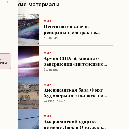
Похожие материалы
МИР
Пентагон заключил
рекордный контракт с
Lockheed Martin на ракеты
6 д назад
Patriot
МИР
Армия США объявила о
U
завершении «интенсивной
ский
волны» ударов по Ирану
6 д назад
МИР
Американская база Форт
Худ закрыла столовую из-
за видео с тараканами
24 июл. 2026 г.
МИР
Американский удар по
острову Ларк в Ормузском