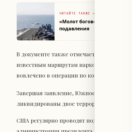
ЧИТАЙТЕ ТАКЖЕ
→
«Молот богов»: США испыта
подавления
В документе также отмечается, что разве
известным маршрутам наркотрафика в вос
вовлечено в операции по контрабанде на
Завершая заявление, Южное командование
ликвидированы двое террористов, при эт
США регулярно проводят подобные опера
администрации президента Дональда Тра