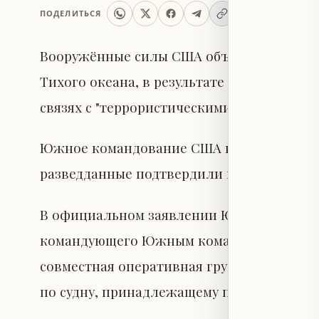
ПОДЕЛИТЬСЯ
Вооружённые силы США объявили о провед
Тихого океана, в результате чего погибли
связях с "террористическими контрабанди
Южное командование США в публикации н
разведданные подтвердили причастность 
В официальном заявлении Южного команд
командующего Южным командованием США
совместная оперативная группа „Южное 
по судну, принадлежащему признанным т