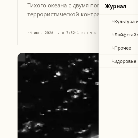
Тихого океана с двумя погибшими, обви
Журнал
террористической контрабанде.
Культура 
↳
·
4 июня 2026 г. в 7:52
·
1 мин чтения
Лайфстай
↳
Прочее
↳
Здоровье
↳