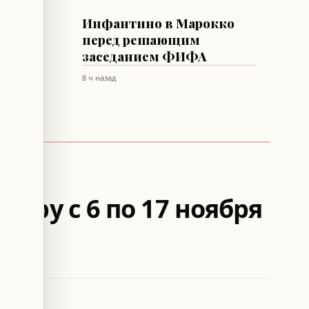
ФУТБОЛ
Инфантино в Марокко
идолу
перед решающим
минов
заседанием ФИФА
8 ч назад
еру с 6 по 17 ноября