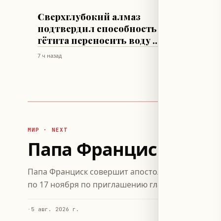
ТЕХНОЛОГИИ И НАУКА
СТИЛЬ ЖИЗ
Сверхглубокий алмаз
Софи 
подтвердил способность
футбо
гётита переносить воду в
«идеа
нижнюю мантию
7 ч назад
7 ч назад
МИР · NEXT
Папа Франциск посети
Папа Франциск совершит апостольскую поездку в 
по 17 ноября по приглашению глав государств и 
·
5 авг. 2026 г.