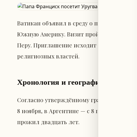
Ватикан объявил в среду о предстоящей 
Южную Америку. Визит пройдёт с 6 по 17 н
Перу. Приглашение исходит от глав этих 
религиозных властей.
Хронология и география визита
Согласно утверждённому графику, Папа Фр
8 ноября, в Аргентине — с 8 по 11 ноября, а 
прожил двадцать лет.