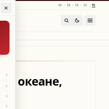
RU
AR
EN
FR
ES
|
|
|
|
ом океане,