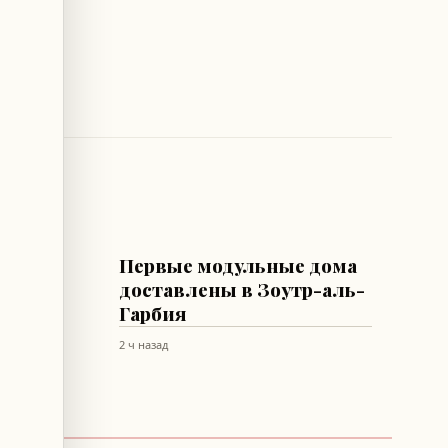
ЛИВАН
к:
Первые модульные дома
я
доставлены в Зоутр-аль-
Гарбия
2 ч назад