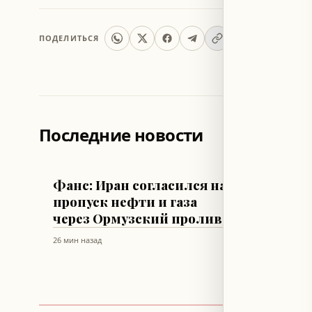
ПОДЕЛИТЬСЯ
Последние новости
МИР
МИР
Фанс: Иран согласился на
Украи
пропуск нефти и газа
прове
через Ормузский пролив
реакц
беспи
26 мин назад
37 мин наз
Болга