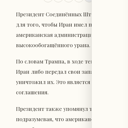
Президент Соединённых Штатов Дональд 
для того, чтобы Иран имел право обогащат
американская администрация не позволит
высокообогащённого урана.
По словам Трампа, в ходе текущих перего
Иран либо передал свои запасы урана с 
уничтожил их. Это является частью усил
соглашения.
Президент также упомянул так называему
подразумевая, что американская сторона