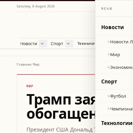
Saturday, 8 August 2026
МЕНЮ
Новости
Новости 
↳
Новости
Спорт
Жу
Технологии и наука
Новости Ливана
Футбол
Куль
Мир
Чемпионат мира 2026
Лайф
Мир
↳
Экономика
Про
Главная
/
Мир
Экономик
↳
Здор
Спорт
МИР
Трамп заявил 
Футбол
↳
обогащения Ир
Чемпиона
↳
Технологии
Президент США Дональд Трамп подчеркн