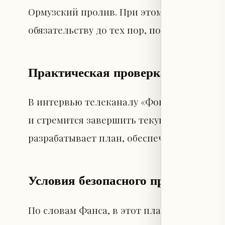
Ормузский пролив. При этом он подчеркну
обязательству до тех пор, пока не убедит
Практическая проверка вместо д
В интервью телеканалу «Фокс Ньюз» Фанс 
и стремится завершить текущую ситуацию
разрабатывает план, обеспечивающий без
Условия безопасного прохода
По словам Фанса, в этот план входит обя