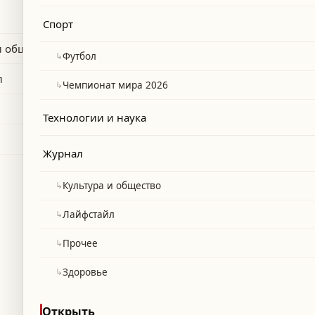
огащением 60%.
Спорт
и общество
↳
Футбол
л
↳
Чемпионат мира 2026
Технологии и наука
Журнал
↳
Культура и общество
↳
Лайфстайл
↳
Прочее
↳
Здоровье
Открыть