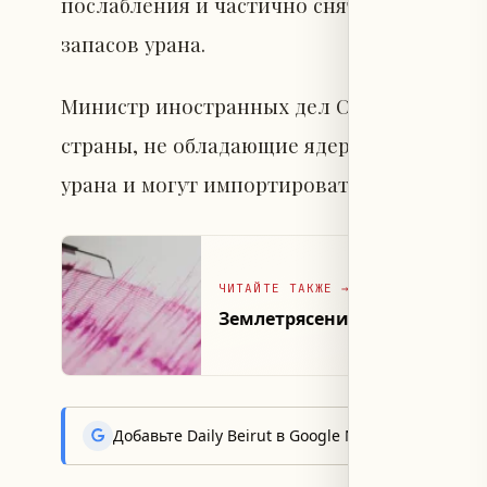
послабления и частично снять санкции в 
запасов урана.
Министр иностранных дел США Марко Руби
страны, не обладающие ядерным оружием
урана и могут импортировать готовое то
ЧИТАЙТЕ ТАКЖЕ
→
Землетрясение магнитудой 
Добавьте Daily Beirut в Google News, чтобы пер