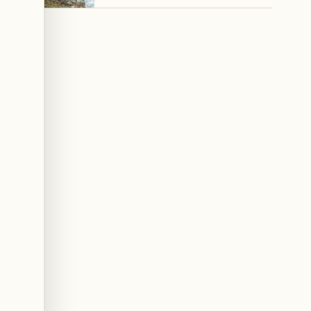
перегрузке систем
реагирования