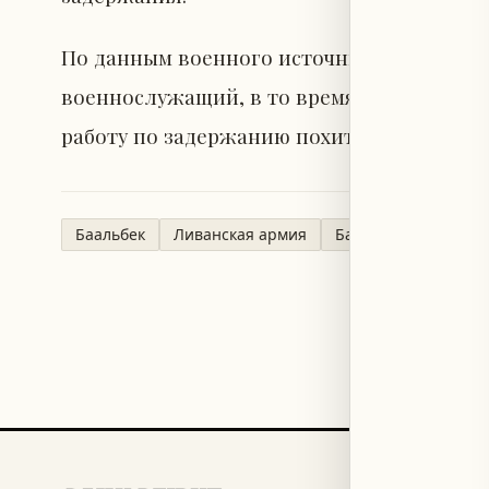
По данным военного источника, «в резул
военнослужащий, в то время как специа
работу по задержанию похитителей».
Баальбек
Ливанская армия
Банда похитителей
РАЗДЕЛЫ