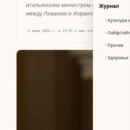
итальянским министром Антонио Таджа
Журнал
между Ливаном и Израилем.
Культура 
↳
·
4 июня 2026 г. в 19:25
·
1 мин чтения
Лайфстай
↳
Прочее
↳
Здоровье
↳