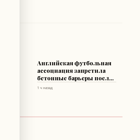
ФУТБОЛ
 силы:
Английская футбольная
щих
ассоциация запретила
при
бетонные барьеры после
гибели Билли Вигара
1 ч назад
е-