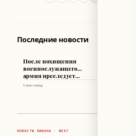
Последние новости
ЛИВАН
ЛИВАН
После похищения
Мини
военнослужащего...
иност
армия преследует
подде
похитителей
прини
5 мин назад
8 мин наза
обесп
безоп
море
НОВОСТИ ЛИВАНА · NEXT