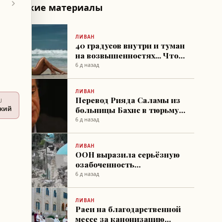
Похожие материалы
ЛИВАН
40 градусов внутри и туман
на возвышенностях... Что
происходит с погодой?
6 д назад
ЛИВАН
Перевод Рияда Саламы из
U
больницы Бахнс в тюрьму
ский
Ромие
6 д назад
ЛИВАН
ООН выразила серьёзную
озабоченность
израильскими операциями
6 д назад
по сносу в Ливане
ЛИВАН
Раеи на благодарственной
мессе за канонизацию