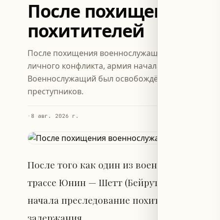
После похищения вое
похитителей
После похищения военнослужащего на трассе Юн
личного конфликта, армия начала операцию по 
Военнослужащий был освобождён, а силы продо
преступников.
·
8 авг. 2026 г.
После того как один из военнослужащих
трассе Юнин — Шетт (Бейрут) в результа
начала преследование похитителей и про
задержания.