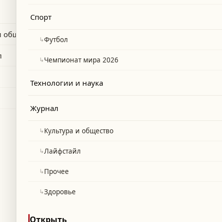
ни, обсудив поддержку перемирия
Спорт
и общество
↳
Футбол
л
↳
Чемпионат мира 2026
Технологии и наука
Журнал
↳
Культура и общество
↳
Лайфстайл
↳
Прочее
↳
Здоровье
Открыть