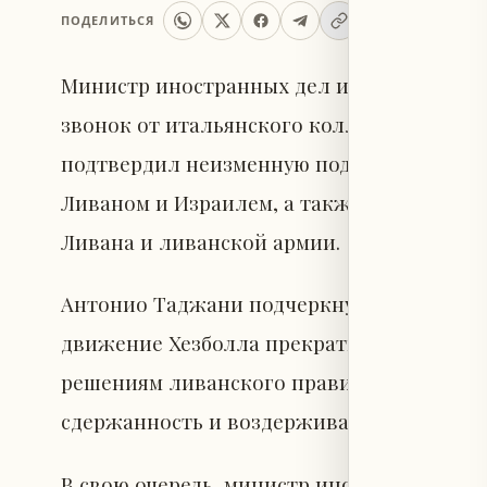
ПОДЕЛИТЬСЯ
Министр иностранных дел и по делам ди
звонок от итальянского коллеги Антонио
подтвердил неизменную поддержку Римо
Ливаном и Израилем, а также продолжен
Ливана и ливанской армии.
Антонио Таджани подчеркнул, что для со
движение Хезболла прекратило военные 
решениям ливанского правительства. Од
сдержанность и воздерживаться от любых
В свою очередь, министр иностранных де