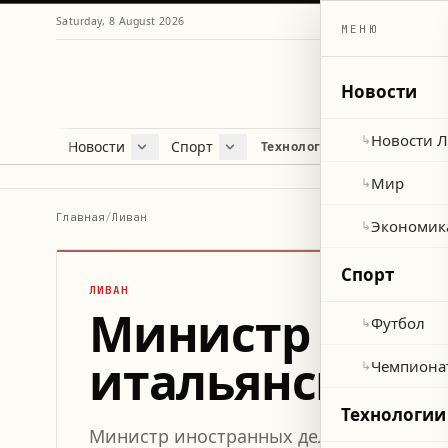
Saturday, 8 August 2026
МЕНЮ
Новости
Новости 
↳
Новости
Спорт
Жу
Технологии и наука
Новости Ливана
Футбол
Куль
Мир
Чемпионат мира 2026
Лайф
Мир
↳
Экономика
Про
Главная
/
Ливан
Экономик
↳
Здор
Спорт
ЛИВАН
Министр иност
Футбол
↳
итальянским 
Чемпиона
↳
Технологии
Министр иностранных дел Йусуф Раджи