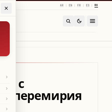
RU
AR
EN
FR
ES
|
|
|
|
ил с
ку перемирия