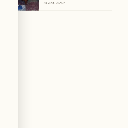
родственниками
24 июл. 2026 г.
задержанных по делу Абра