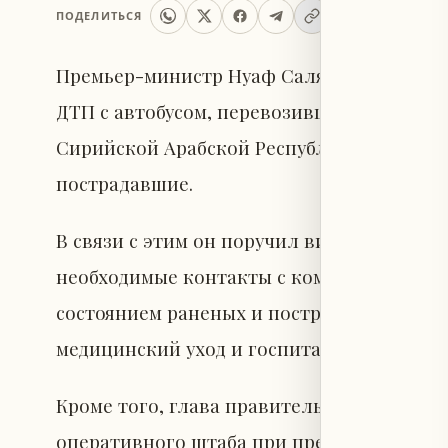
ПОДЕЛИТЬСЯ
Премьер-министр Нуаф Салям в официаль
ДТП с автобусом, перевозившим ливански
Сирийской Арабской Республике, в резул
пострадавшие.
В связи с этим он поручил вице-премьеру
необходимые контакты с компетентными 
состоянием раненых и пострадавших, а 
медицинский уход и госпитализацию.
Кроме того, глава правительства поручи
оперативного штаба при премьер-минист