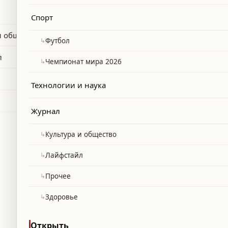
 аварии с ливанскими паломниками в
Спорт
и общество
↳
Футбол
л
↳
Чемпионат мира 2026
Технологии и наука
Журнал
↳
Культура и общество
↳
Лайфстайл
↳
Прочее
↳
Здоровье
Открыть