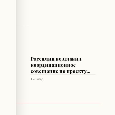
ЛИВАН
Рассамни возглавил
через
координационное
совещание по проекту
асти,
IMEC
1 ч назад
ие
омику