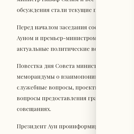
обсуждения стали текущие политические,
Перед началом заседания состоялась дву
Ауном и премьер-министром Саламом, в 
актуальные политические вопросы и обще
Повестка дня Совета министров включала
меморандумы о взаимопонимании, предло
служебные вопросы, проекты указов, кас
вопросы предоставления грантов и участ
совещаниях.
Президент Аун проинформировал членов С