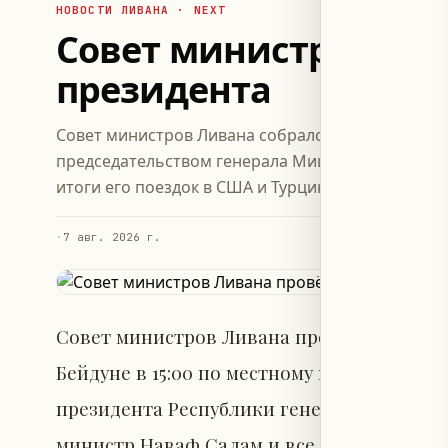
НОВОСТИ ЛИВАНА · NEXT
Совет министров Лив
президента
Совет министров Ливана собрался в резиденции 
председательством генерала Мишеля Ауна, обсуд
итоги его поездок в США и Турцию.
·
7 авг. 2026 г.
Совет министров Ливана провёл очередно
Бейдуне в 15:00 по местному времени. За
президента Республики генерала Мишеля 
министр Наваф Салам и все члены кабин