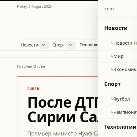
Friday, 7 August 2026
МЕНЮ
Новости
Новости 
↳
Новости
Спорт
Жу
Технологии и наука
Новости Ливана
Футбол
Куль
Мир
Чемпионат мира 2026
Лайф
Мир
↳
Экономика
Про
Главная
/
Ливан
Экономик
↳
Здор
Спорт
ЛИВАН
После ДТП с 
Футбол
↳
Сирии Салям 
Чемпиона
↳
Технологии
Премьер-министр Нуаф Салям поручил 