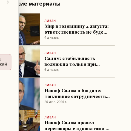
Похожие материалы
ЛИВАН
Мир в годовщину 4 августа:
ответственность не будет
исключать никого
4 д назад
ЛИВАН
Салям: стабильность
U
возможна только при
ский
полном контроле наших
6 д назад
вооружённых сил
ЛИВАН
Наваф Салам в Багдаде:
топливное сотрудничество
с Ираком в центре
26 июл. 2026 г.
переговоров
ЛИВАН
Наваф Салам провел
переговоры с адвокатами и