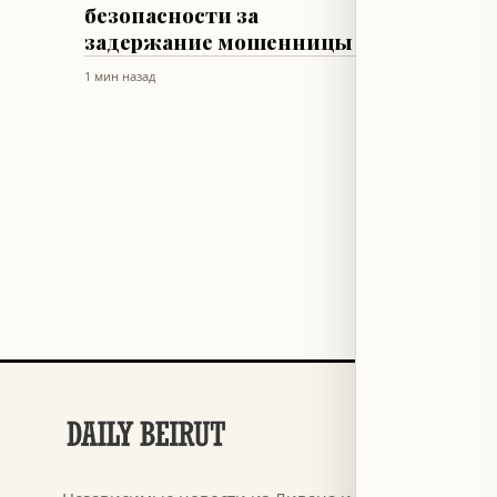
безопасности за
броне
задержание мошенницы
Салук
1 мин назад
1 мин наза
РАЗДЕЛЫ
Футбол
→