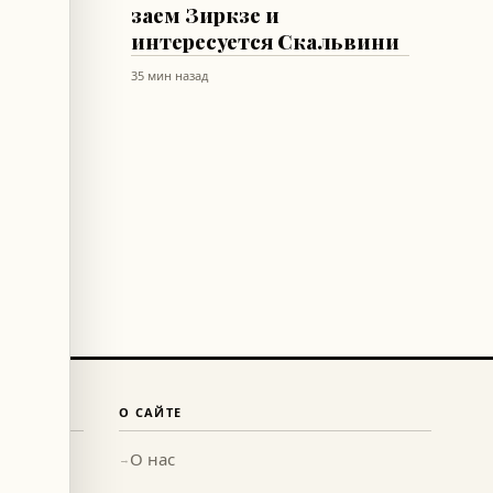
ра
заем Зиркзе и
рии
интересуется Скальвини
35 мин назад
О САЙТЕ
О нас
→