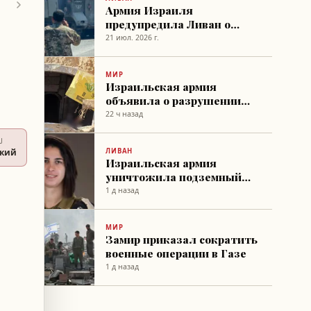
Армия Израиля
предупредила Ливан о
риске для его войск в
21 июл. 2026 г.
южной зоне безопасности
МИР
Израильская армия
объявила о разрушении
тоннеля и десятков ракет
22 ч назад
в секторе Газа
U
ЛИВАН
ский
Израильская армия
уничтожила подземный
тоннель в южном Ливане
1 д назад
МИР
Замир приказал сократить
военные операции в Газе
1 д назад