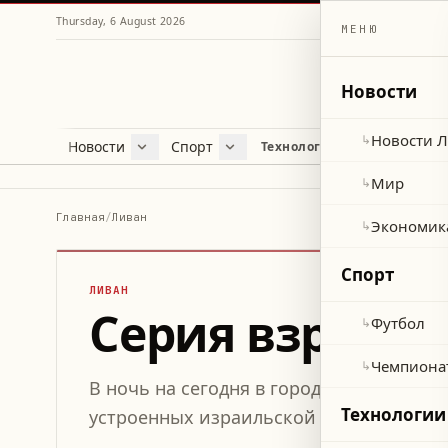
Thursday, 6 August 2026
МЕНЮ
Новости
Новости 
↳
Новости
Спорт
Жу
Технологии и наука
Новости Ливана
Футбол
Куль
Мир
Чемпионат мира 2026
Лайф
Мир
↳
Экономика
Про
Главная
/
Ливан
Экономик
↳
Здор
Спорт
ЛИВАН
Серия взрывов
Футбол
↳
Чемпиона
↳
В ночь на сегодня в городе Хиям прои
Технологии
устроенных израильской армией, вызв