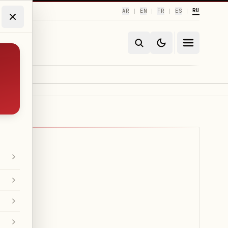
RU
AR
EN
FR
ES
|
|
|
|