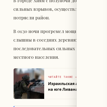
В городе Хиям с полуночи до раннего утр
сильных взрывов, осуществлённых израи
потрясли район.
В 01:30 ночи прогремел мощный взрыв в с
слышны в соседних деревнях. Около 03:30
последовательных сильных взрыва в том 
местного населения.
ЧИТАЙТЕ ТАКЖЕ
→
Израильская армия: солдат
на юге Ливана