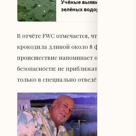
Учёные выявили воздушный 
зелёных водорослей
В отчёте FWC отмечается, что один из со
крокодила длиной около 8 футов 7 дюймов
происшествие напоминает о необходимос
безопасности: не приближаться к крокоди
только в специально отведённых местах и