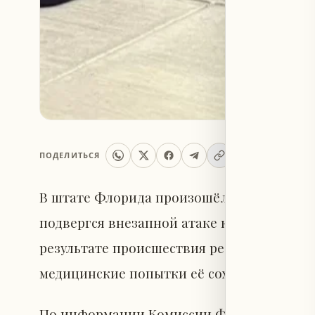
ПОДЕЛИТЬСЯ
В штате Флорида произошёл инцидент с у
подвергся внезапной атаке крокодила во 
результате происшествия ребёнок лишилс
медицинские попытки её сохранить.
По информации Комиссии Флориды по охр