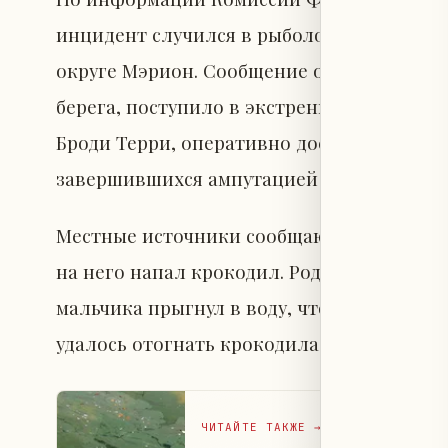
инцидент случился в рыболовном лагере 
округе Мэрион. Сообщение о нападении к
берега, поступило в экстренные службы. 
Броди Терри, оперативно доставили в бол
завершившихся ампутацией руки в област
Местные источники сообщают, что Броди 
на него напал крокодил. Родственник семь
мальчика прыгнул в воду, чтобы освободит
удалось отогнать крокодила, однако трав
ЧИТАЙТЕ ТАКЖЕ
→