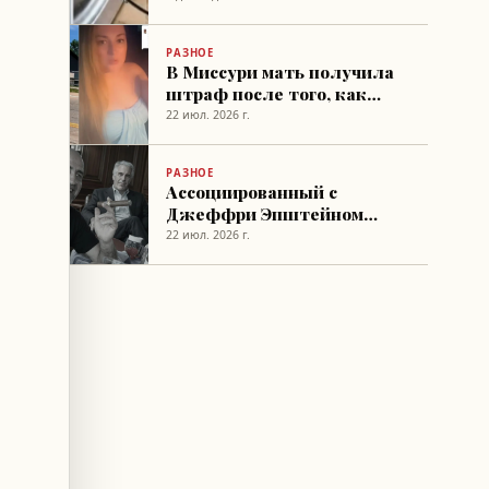
время зарядки
РАЗНОЕ
В Миссури мать получила
штраф после того, как
дочери спасли черепаху на
22 июл. 2026 г.
дороге
РАЗНОЕ
Ассоциированный с
Джеффри Эпштейном
рекрутер моделей найден
22 июл. 2026 г.
мертвым во Франции