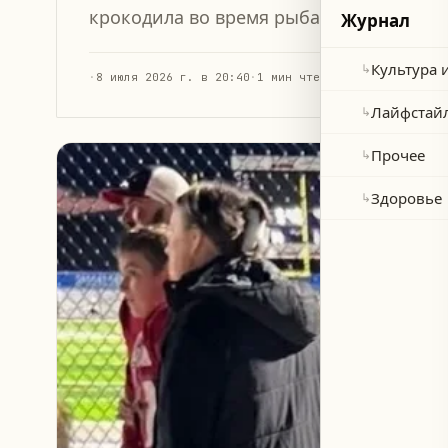
крокодила во время рыбалки с отцом.
Журнал
Культура 
↳
·
8 июля 2026 г. в 20:40
·
1 мин чтения
Лайфстай
↳
Прочее
↳
Здоровье
↳