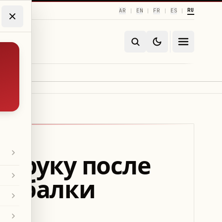
RU
AR
EN
FR
ES
|
|
|
|
л руку после
рыбалки