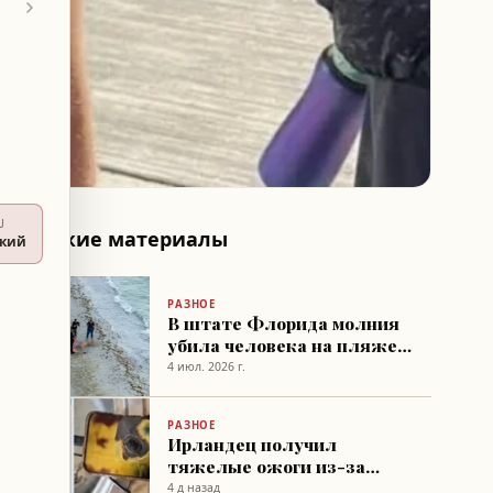
U
Похожие материалы
ский
РАЗНОЕ
В штате Флорида молния
убила человека на пляже,
трое пострадали
4 июл. 2026 г.
РАЗНОЕ
Ирландец получил
тяжелые ожоги из-за
возгорания телефона во
4 д назад