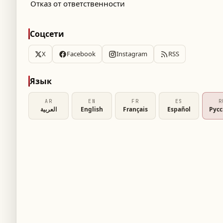
Отказ от ответственности
Соцсети
X
Facebook
Instagram
RSS
Язык
AR
EN
FR
ES
R
العربية
English
Français
Español
Рус
частием 11-летнего мальчика, который
время рыбалки вместе с отцом. В
я правой руки, несмотря на интенсивные
ане рыб и дикой природы (FWC),