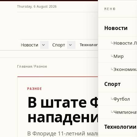
Thursday, 6 August 2026
МЕНЮ
Новости
Новости 
↳
Новости
Спорт
Жу
Технологии и наука
Новости Ливана
Футбол
Куль
Мир
Чемпионат мира 2026
Лайф
Мир
↳
Экономика
Про
Главная
/
Разное
Экономик
↳
Здор
Спорт
РАЗНОЕ
В штате Флори
Футбол
↳
нападения кр
Чемпиона
↳
Технологии
В Флориде 11-летний мальчик потерял 