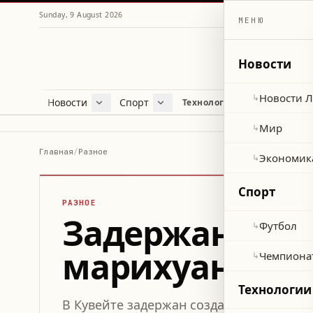
Sunday, 9 August 2026
МЕНЮ
Новости
Новости 
↳
Новости
Спорт
Жу
Технологии и наука
Новости Ливана
Футбол
Куль
Мир
Чемпионат мира 2026
Лайф
Мир
↳
Экономика
Про
Главная
/
Разное
Экономик
↳
Здор
Спорт
РАЗНОЕ
Задержан кув
Футбол
↳
марихуаны в с
Чемпиона
↳
Технологии
В Кувейте задержан создатель контент