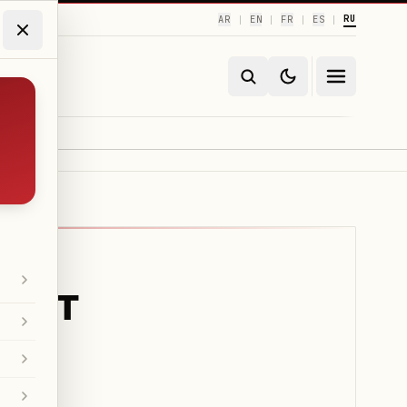
RU
AR
EN
FR
ES
|
|
|
|
дист