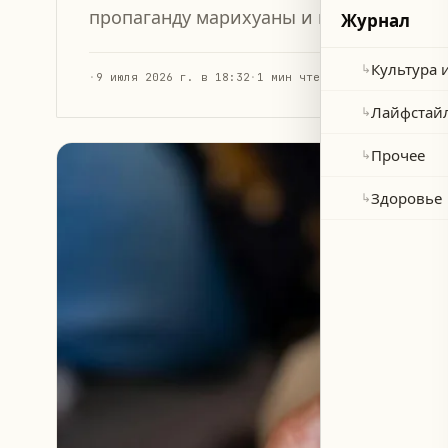
пропаганду марихуаны и вводивший мо
Журнал
Культура 
↳
·
9 июля 2026 г. в 18:32
·
1 мин чтения
Лайфстай
↳
Прочее
↳
Здоровье
↳