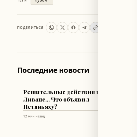
ТЕГИ
ПОДЕЛИТЬСЯ
Последние новости
ЛИВАН
ЛИВАН
Решительные действия в
От Де
Ливане... Что объявил
Набат
Нетаньяху?
несра
израи
12 мин назад
25 мин наз