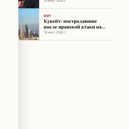
разговорах с лидерами
19 июл. 2026 г.
Кувейта и Иордании
МИР
Кувейт: пострадавшие
после иранской атаки на
нефтяной объект
18 июл. 2026 г.