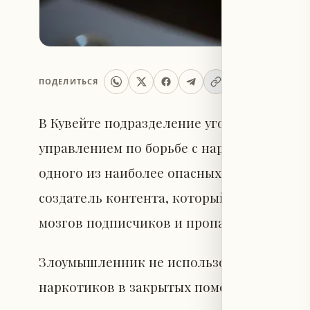
ПОДЕЛИТЬСЯ
В Кувейте подразделение уголовной поли
управлением по борьбе с наркотиками, 
одного из наиболее опасных источников 
создатель контента, который превратил 
мозгов подписчиков и пропаганды наркот
Злоумышленник не использовал традици
наркотиков в закрытых помещениях, а пр