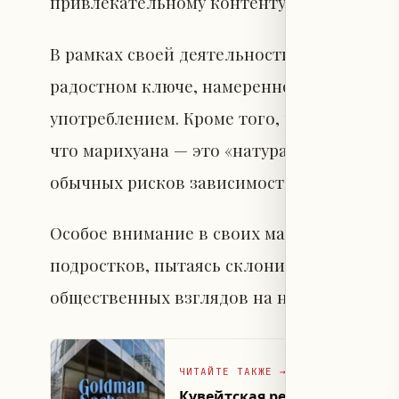
привлекательному контенту, нацеливаясь
В рамках своей деятельности он демонст
радостном ключе, намеренно устраняя пс
употреблением. Кроме того, распростран
что марихуана — это «натуральное и без
обычных рисков зависимости.
Особое внимание в своих материалах он
подростков, пытаясь склонить их к под
общественных взглядов на наркотики.
ЧИТАЙТЕ ТАКЖЕ
→
Кувейтская регуляторная вл