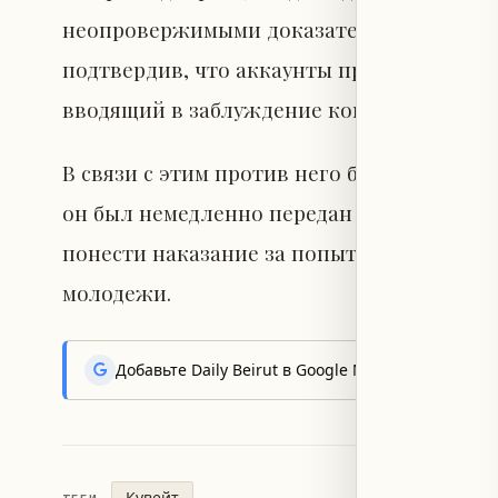
неопровержимыми доказательствами, он 
подтвердив, что аккаунты принадлежат е
вводящий в заблуждение контент.
В связи с этим против него были примен
он был немедленно передан в компетентн
понести наказание за попытку распростр
молодежи.
Добавьте Daily Beirut в Google News, чтобы пер
Кувейт