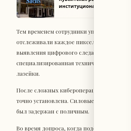
институциональный маркет
Тем временем сотрудники управления по 
отслеживали каждое пиксель и секунду 
выявления цифрового следа подозреваем
специализированная техническая группа,
лазейки.
После сложных киберопераций и наблюд
точно установлена. Силовые структуры пр
был задержан с поличным.
Во время допроса, когда подозреваемый б