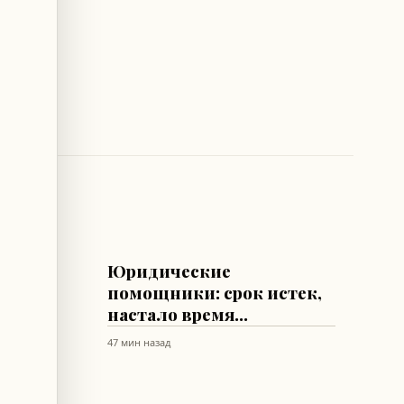
ЛИВАН
Юридические
помощники: срок истек,
ой ДРК
настало время
противостояния
47 мин назад