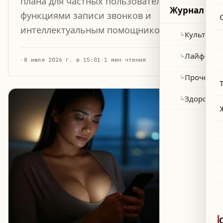
плана для частных пользователей с
Журнал
функциями записи звонков и
интеллектуальным помощником Gemini.
Культура 
↳
Лайфстай
↳
·
8 июля 2026 г. в 15:01
·
1 мин чтения
Прочее
↳
Здоровье
↳