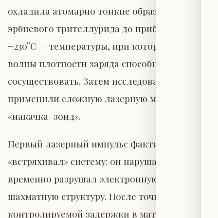
охладила атомарно тонкие образцы
эрбиевого трителлурида до приблизительно
−230°C — температуры, при которой обе
волны плотности заряда способны
сосуществовать. Затем исследователи
применили сложную лазерную методику
«накачка–зонд».
Первый лазерный импульс фактически
«встряхивал» систему: он нарушал или
временно разрушал электронную
шахматную структуру. После точно
контролируемой задержки в материал