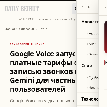
МЕНЮ
М
ВЫПУСК
Независимое издание — Бейрут, Ливан
◆
·
◆
Новости
Главная
/
Технологии и наука
Новости 
↳
Мир
↳
ТЕХНОЛОГИИ И НАУКА
Google Voice запускает
Экономик
↳
платные тарифы с
Спорт
записью звонков и
Футбол
↳
Gemini для частных
пользователей
Чемпиона
↳
Технологии
Google Voice ввел два новых платных