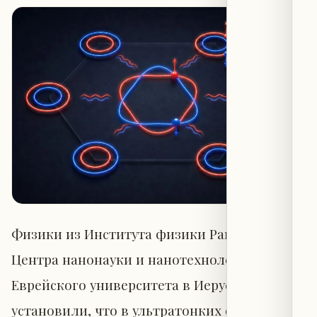
Физики из Института физики Раках и
Центра нанонауки и нанотехнологий
Еврейского университета в Иерусалиме
установили, что в ультратонких образцах