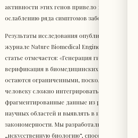
активности этих генов привело к
ослаблению ряда симптомов заболевания.
Результаты исследования опубликованы в
журнале Nature Biomedical Engineering. В
статье отмечается: «Генерация гипотез и их
верификация в биомедицинских науках
остаются ограниченными, поскольку
человеку сложно интегрировать
фрагментированные данные из различных
научных областей и выявлять в них новые
закономерности. Мы разработали
„искусственную биологию“, способную