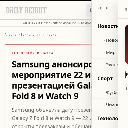
МЕНЮ
М
ВЫПУСК
Независимое издание — Бейрут, Ливан
◆
·
◆
Новости
Главная
/
Технологии и наука
Новости 
↳
Мир
↳
ТЕХНОЛОГИИ И НАУКА
Samsung анонсировала
Экономик
↳
мероприятие 22 июля с
Спорт
презентацией Galaxy Z
Футбол
↳
Fold 8 и Watch 9
Чемпиона
↳
Samsung объявила дату презентации
Galaxy Z Fold 8 и Watch 9 — 22 июля,
Технологии
открыты предзаказы и обещаны скидки