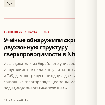
Рак
ТЕХНОЛОГИИ И НАУКА · NEXT
Учёные обнаружили скрытую
двухзонную структуру
сверхпроводимости в NbSe₂ и TaS₂
Исследователи из Еврейского университета в
Иерусалиме выявили, что ультратонкие слои NbSe₂
и TaS₂ демонстрируют не одну, а две сильно
связанные сверхпроводящие зоны, маскирующиеся
под единую энергетическую щель.
·
6 авг. 2026 г.