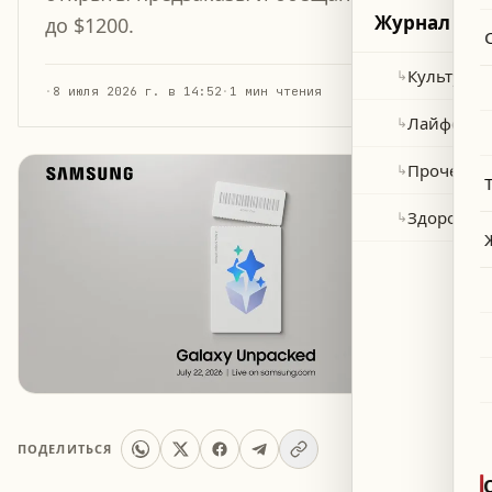
Журнал
до $1200.
Культура 
↳
·
8 июля 2026 г. в 14:52
·
1 мин чтения
Лайфстай
↳
Прочее
↳
Здоровье
↳
ПОДЕЛИТЬСЯ