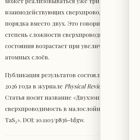
может реализовываться уже три
взаимодействующих сверхпроводящих
порядка вместо двух. Это говорит о том, что
степень сложности сверхпроводящего
состояния возрастает при увеличении числа
атомных слоёв.
Публикация результатов состоялась 29 июня
2026 года в журнале
Physical Review Letters
.
Статья носит название «Двухзонная
сверхпроводимость в малослойных NbSe₂ и
TaS₂». DOI: 10.1103/p836-tdgw.