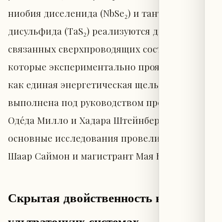
ниобия диселенида (NbSe₂) и тантала
дисульфида (TaS₂) реализуются два сильно
связанных сверхпроводящих состояния,
которые экспериментально проявляются
как единая энергетическая щель. Работа
выполнена под руководством профессоров
Оде́да Милло и Хадара Штейнберга;
основные исследования провели аспирант
Шаар Саймон и магистрант Мая Кланг.
Скрытая двойственность в