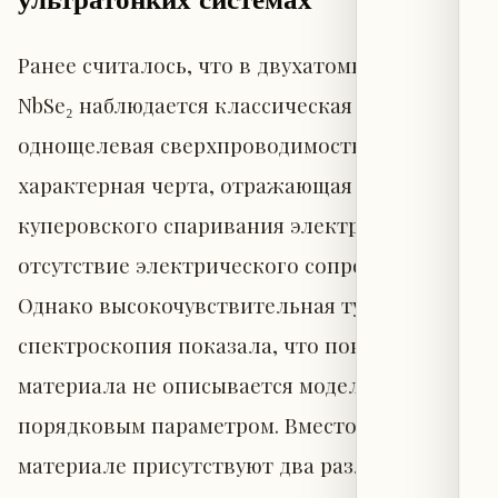
ультратонких системах
Ранее считалось, что в двухатомных слоях
NbSe₂ наблюдается классическая
однощелевая сверхпроводимость —
характерная черта, отражающая механизм
куперовского спаривания электронов и
отсутствие электрического сопротивления.
Однако высокочувствительная туннельная
спектроскопия показала, что поведение
материала не описывается моделью с одним
порядковым параметром. Вместо этого в
материале присутствуют два различных