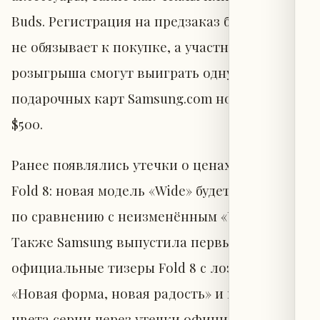
Buds. Регистрация на предзаказ бесплатна и
не обязывает к покупке, а участники
розыгрыша смогут выиграть одну из десяти
подарочных карт Samsung.com номиналом
$500.
Ранее появлялись утечки о ценах Galaxy Z
Fold 8: новая модель «Wide» будет дешевле
по сравнению с неизменённым «Ultra».
Также Samsung выпустила первые
официальные тизеры Fold 8 с лозунгом
«Новая форма, новая радость» и показала
цвета серии через утечки официальных