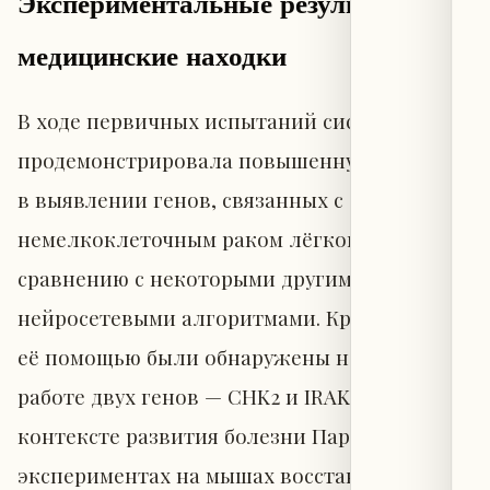
Экспериментальные результаты и
медицинские находки
В ходе первичных испытаний система
продемонстрировала повышенную точность
в выявлении генов, связанных с
немелкоклеточным раком лёгкого, по
сравнению с некоторыми другими
нейросетевыми алгоритмами. Кроме того, с
её помощью были обнаружены нарушения в
работе двух генов — CHK2 и IRAK4 — в
контексте развития болезни Паркинсона. В
экспериментах на мышах восстановление