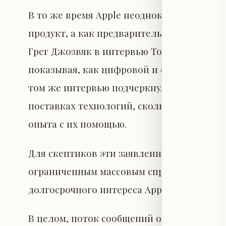
В то же время Apple неоднократно позици
продукт, а как предварительный взгляд 
Грег Джозвяк в интервью Tom’s Guide заяви
показывая, как цифровой и физический м
том же интервью подчеркнул, что Apple с
поставках технологий, сколько на созда
опыта с их помощью.
Для скептиков эти заявления могут звуча
ограниченным массовым спросом, а для 
долгосрочного интереса Apple к Vision Pr
В целом, поток сообщений о поставках и 