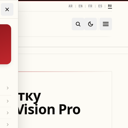
RU
AR
EN
FR
ES
|
|
|
|
аботку
 Vision Pro