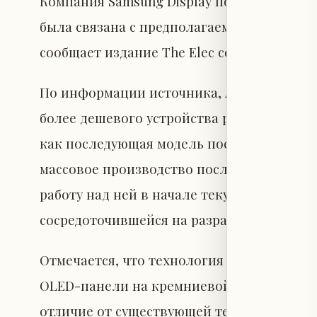
Компания Samsung Display полностью пре
была связана с предполагаемым более дост
сообщает издание The Elec со ссылкой на
По информации источника, Apple останов
более дешевого устройства расширенной 
как последующая модель после Vision Pro
массовое производство после 2028 года, 
работу над ней в начале текущего года из
сосредоточившейся на разработке умных 
Отмечается, что технология G-VR предст
OLED-панели на кремниевой подложке (OLE
отличие от существующей технологии, G