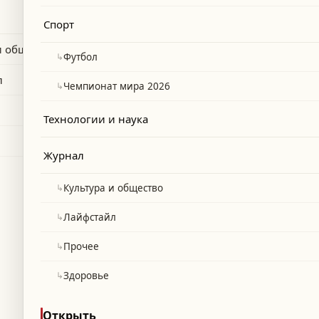
связи с изменением стратегии Apple.
Спорт
и общество
↳
Футбол
л
↳
Чемпионат мира 2026
Технологии и наука
Журнал
↳
Культура и общество
↳
Лайфстайл
↳
Прочее
↳
Здоровье
Открыть