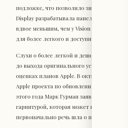
подложке, что позволило значительно сн
Display разрабатывала панель с разрешен
вдвое меньшим, чем у Vision Pro с 3386 P
для более легкого и доступного XR-устрой
Слухи о более легкой и дешевой альтерна
до выхода оригинального устройства, одн
оценках планов Apple. В октябре прошлог
Apple проекта по обновлению Vision Pro в
этого года Марк Гурман заявил, что Apple
гарнитурой, которая может появиться не р
первоначально речь шла о паузе, а не пол