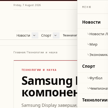
Friday, 7 August 2026
МЕНЮ
Новости
Новости 
↳
Новости
Спорт
Жу
Технологии и наука
Новости Ливана
Футбол
Куль
Мир
Чемпионат мира 2026
Лайф
Мир
↳
Экономика
Про
Главная
/
Технологии и наука
Экономик
↳
Здор
Спорт
ТЕХНОЛОГИИ И НАУКА
Samsung Displ
Футбол
↳
компонента дл
Чемпиона
↳
Технологии
Samsung Display завершил проект пане