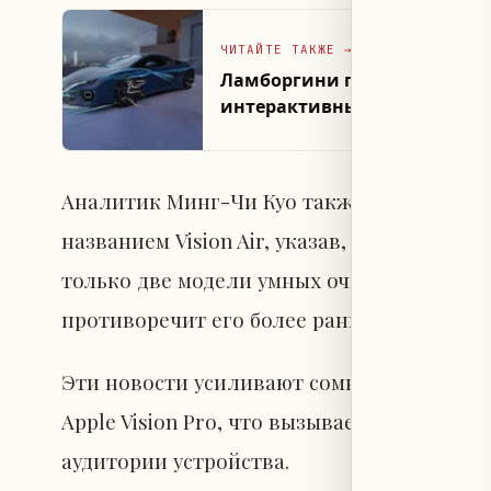
ЧИТАЙТЕ ТАКЖЕ
→
Ламборгини представила прил
интерактивными полнораз
Аналитик Минг-Чи Куо также отмечал изм
названием Vision Air, указав, что на дан
только две модели умных очков, а о гарн
противоречит его более ранним прогноза
Эти новости усиливают сомнения в скоро
Apple Vision Pro, что вызывает разочаров
аудитории устройства.