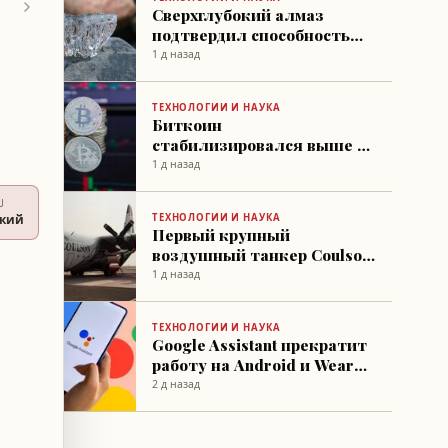
Сверхглубокий алмаз
подтвердил способность
гётита переносить воду в
1 д назад
нижнюю мантию
ТЕХНОЛОГИИ И НАУКА
Биткоин
стабилизировался выше 64
тыс. долларов на фоне
1 д назад
ожиданий соглашения по
Ормузскому проливу
U
ТЕХНОЛОГИИ И НАУКА
ский
Первый крупный
воздушный танкер Coulson
C-130H заключён под
1 д назад
контракт с US Wildland Fire
Service
ТЕХНОЛОГИИ И НАУКА
Google Assistant прекратит
работу на Android и Wear
OS с 4 сентября
2 д назад