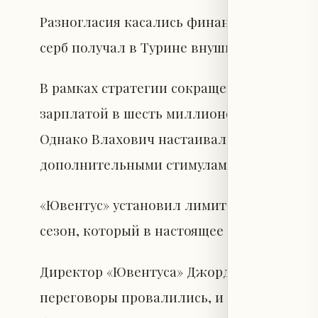
Разногласия касались финансовых ожидан
серб получал в Турине внушительные 12 м
В рамках стратегии сокращения расходов
зарплатой в шесть миллионов евро плюс б
Однако Влахович настаивал на восьми ми
дополнительными стимулами.
«Ювентус» установил лимит зарплат в клу
сезон, который в настоящее время превы
Директор «Ювентуса» Джорджо Кьеллини
переговоры провалились, и Влахович, вер