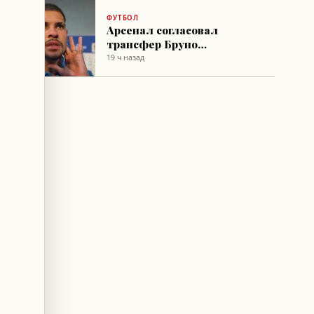
в Трабзонспор
ФУТБОЛ
Арсенал согласовал
трансфер Бруно
Гимарайнша, Винисиус-
19 ч назад
младший остаётся в
«Реале»