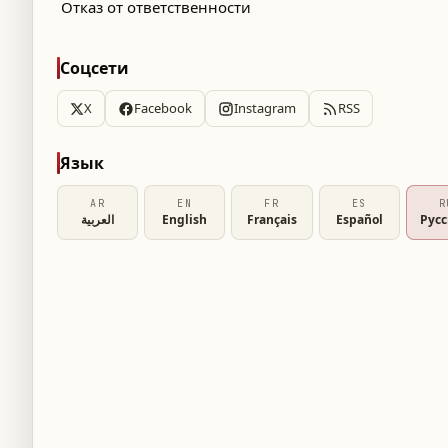
Отказ от ответственности
Соцсети
X
Facebook
Instagram
RSS
ным столом Душан Влахович готовится
Язык
 свободного агента. Сербский нападающий
AR
EN
FR
ES
R
.
العربية
English
Français
Español
Рус
, что конфликт возник из-за сравнения
иком по атаке Джонатаном Дэвидом, что
». По сведениям источника, Влахович
роса: «Почему я должен зарабатывать