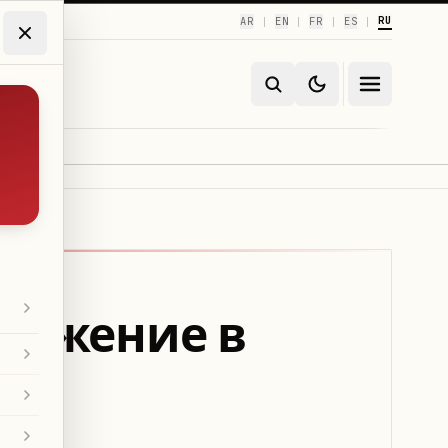
RU
AR
EN
FR
ES
|
|
|
|
дражение в