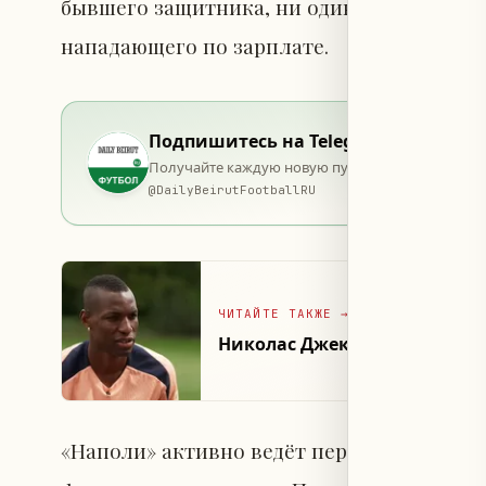
бывшего защитника, ни один клуб Серии 
нападающего по зарплате.
Подпишитесь на Telegram
Получайте каждую новую публикацию в момент 
@
DailyBeirutFootballRU
ЧИТАЙТЕ ТАКЖЕ
→
Николас Джексон получил у
«Наполи» активно ведёт переговоры с окр