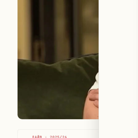
ЛАЙВ
·
2025/26