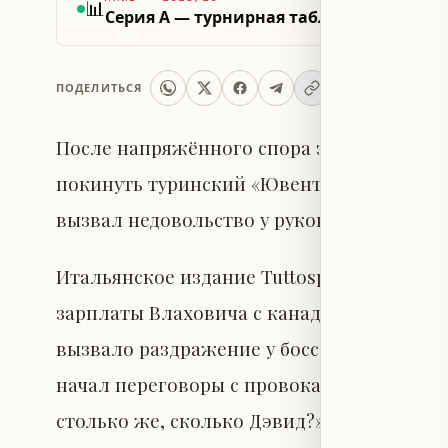
📊
Серия А — турнирная таблица 2025/26
ПОДЕЛИТЬСЯ
После напряжённого спора за переговор
покинуть туринский «Ювентус» на правах
вызвал недовольство у руководства клуба
Итальянское издание Tuttosport сообщает
зарплаты Влаховича с канадским напарн
вызвало раздражение у боссов «Ювентуса
начал переговоры с провокационного воп
столько же, сколько Дэвид?»