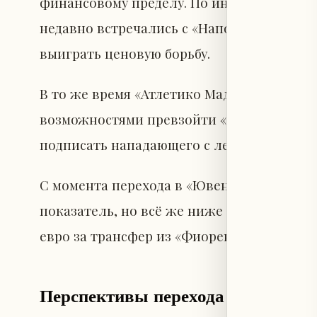
финансовому пределу. По информации Tut
недавно встречались с «Наполи», но южн
выиграть ценовую борьбу.
В то же время «Атлетико Мадрид», «Бава
возможностями превзойти «Наполи». Осо
подписать нападающего с левой ногой на 
С момента перехода в «Ювентус» Влахович
показатель, но всё же ниже ожиданий кл
евро за трансфер из «Фиорентины» зимой 
Перспективы перехода в «Бавари