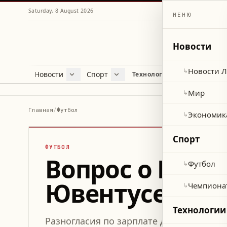
Saturday, 8 August 2026
МЕНЮ
Новости
Новости 
↳
Новости
Спорт
Жу
Технологии и наука
Новости Ливана
Футбол
Куль
Мир
Чемпионат мира 2026
Лайф
Мир
↳
Экономика
Про
Главная
/
Футбол
Экономик
↳
Здор
Спорт
ФУТБОЛ
Вопрос о Влах
Футбол
↳
Ювентусе
Чемпиона
↳
Технологии
Разногласия по зарплате Душана Влахо