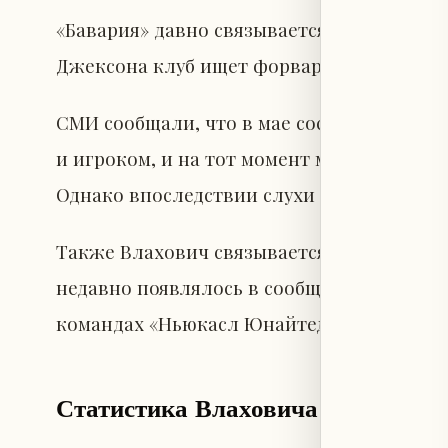
«Бавария» давно связывается с сербским
Джексона клуб ищет форварда для подде
СМИ сообщали, что в мае состоялись пер
и игроком, и на тот момент мюнхенцы ра
Однако впоследствии слухи утихли.
Также Влахович связывается с другими в
недавно появлялось в сообщениях о «Барс
командах «Ньюкасл Юнайтед» и «Манчест
Статистика Влаховича в «Ювенту