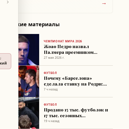
→
Похожие материалы
ЧЕМПИОНАТ МИРА 2026
Жоао Педро назвал
Палмера преемником
Неймара в сборной
27 мая 2026 г.
U
Бразилии
ский
ФУТБОЛ
Почему «Барселона»
сделала ставку на Родри:
ключевая фраза Флика
7 ч назад
ФУТБОЛ
Продано 15 тыс. футболок и
17 тыс. сезонных
абонементов после
19 ч назад
перехода Мохамеда Салаха