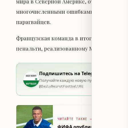
мира в Северной Америке, отметив, что 
многочисленными ошибками и несоблюден
парагвайцев.
Французская команда в итоге одержала п
пенальти, реализованному Мбаппе во вто
Подпишитесь на Telegram
Получайте каждую новую публикацию в момент 
@
DailyBeirutFootballRU
ЧИТАЙТЕ ТАКЖЕ
→
ФИФА опубликовала список 