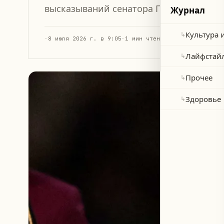
высказываний сенатора Парагвая в адр
Журнал
Культура 
↳
·
8 июля 2026 г. в 9:05
·
1 мин чтения
Лайфстай
↳
Прочее
↳
Здоровье
↳