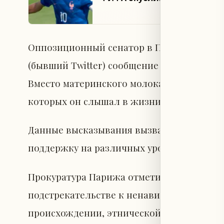
Оппозиционный сенатор в Парагвайском с
(бывший Twitter) сообщение с оскорбления
Вместо материнского молока он сосал коко
которых он слышал в жизни, — шимпанзе"
Данные высказывания вызвали возмущени
поддержку на различных уровнях.
Прокуратура Парижа отметила, что обвин
подстрекательстве к ненависти или насил
происхождении, этнической принадлежно