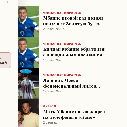
ЧЕМПИОНАТ МИРА 2026
Мбаппе второй раз подряд
получает Золотую бутсу
20 июл. 2026 г.
ЧЕМПИОНАТ МИРА 2026
Килиан Мбаппе обратился
с прощальным посланием к
U
Дидье Дешампу
18 июл. 2026 г.
ский
ЧЕМПИОНАТ МИРА 2026
Лионель Месси:
феноменальный лидер
футбола на пороге
18 июл. 2026 г.
сорокалетия
ФУТБОЛ
Мать Мбаппе ввела запрет
на телефоны в «Кане»
2 д назад