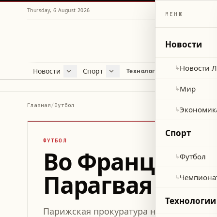
Thursday, 6 August 2026
МЕНЮ
Новости
Новости 
↳
Новости
Спорт
Жу
Технологии и наука
Новости Ливана
Футбол
Куль
Мир
Чемпионат мира 2026
Лайф
Мир
↳
Экономика
Про
Главная
/
Футбол
Экономик
↳
Здор
Спорт
ФУТБОЛ
Во Франции во
Футбол
↳
Парагвая за в
Чемпиона
↳
Технологии
Парижская прокуратура начала расслед