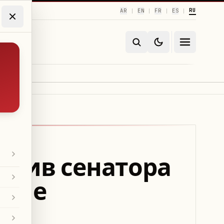
RU
AR
EN
FR
ES
|
|
|
|
отив сенатора
аппе