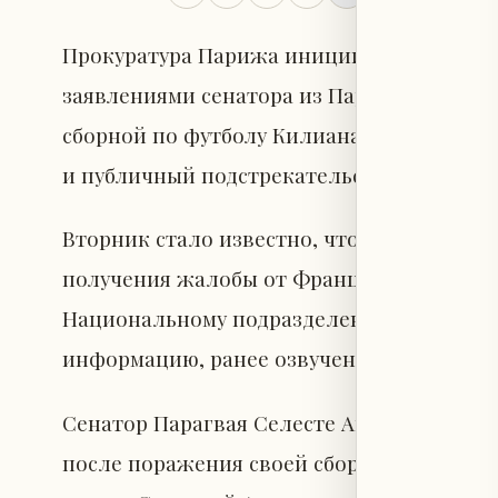
Прокуратура Парижа инициировала рассле
заявлениями сенатора из Парагвая, нап
сборной по футболу Килиана Мбаппе. Об
и публичный подстрекательство к ненави
Вторник стало известно, что прокуратура
получения жалобы от Французской федер
Национальному подразделению по борьбе
информацию, ранее озвученную радиостан
Сенатор Парагвая Селесте Амария выступ
после поражения своей сборной от Франци