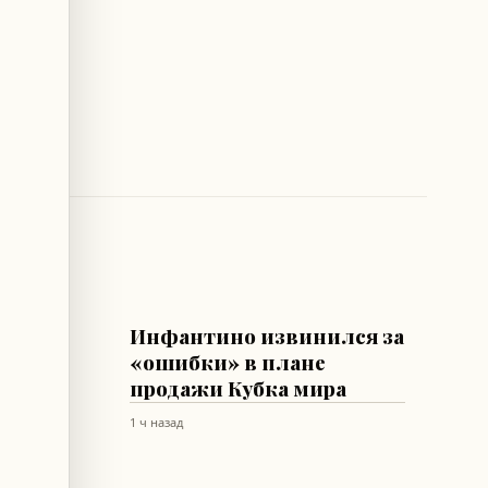
ФУТБОЛ
Инфантино извинился за
у
«ошибки» в плане
продажи Кубка мира
1 ч назад