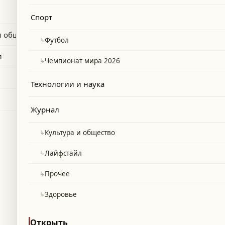
ес футболиста Килиана Мбаппе.
Спорт
и общество
↳
Футбол
л
↳
Чемпионат мира 2026
Технологии и наука
Журнал
↳
Культура и общество
↳
Лайфстайл
↳
Прочее
↳
Здоровье
Открыть