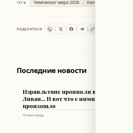
Чемпионат мира 2026
Килиан Мбаппе
ТЕГИ
ПОДЕЛИТЬСЯ
Последние новости
ЛИВАН
МИР
Израильтяне проникли в
Росси
Ливан... И вот что с ними
судна
произошло
Черно
18 мин назад
1 ч назад