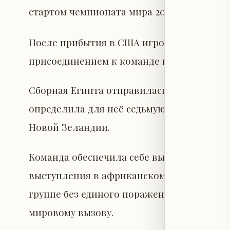
стартом чемпионата мира 2026.
После прибытия в США игроки сборной Е
присоединением к команде и подготовкой
Сборная Египта отправилась в США, где 
определила для неё седьмую группу, в к
Новой Зеландии.
Команда обеспечила себе выход в финаль
выступления в африканском отборочном ц
группе без единого поражения, что подтв
мировому вызову.