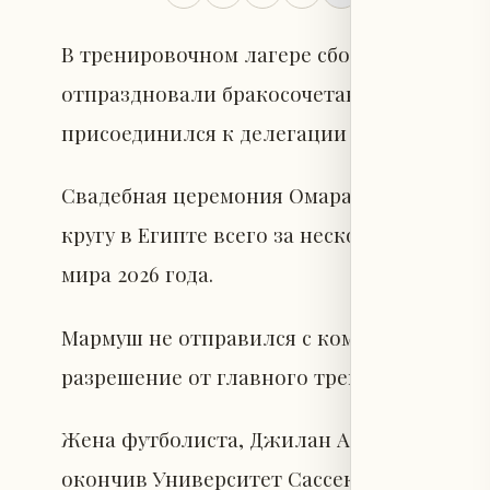
В тренировочном лагере сборной Египта 
отпраздновали бракосочетание звезды к
присоединился к делегации «фараонов» 
Свадебная церемония Омара Мармуша и 
кругу в Египте всего за несколько дней д
мира 2026 года.
Мармуш не отправился с командой в Амери
разрешение от главного тренера Хуссама 
Жена футболиста, Джилан Аль-Джаббас, 
окончив Университет Сассекса со степен