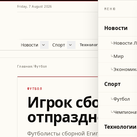
Friday, 7 August 2026
МЕНЮ
Новости
Новости 
↳
Новости
Спорт
Жу
Технологии и наука
Новости Ливана
Футбол
Куль
Мир
Чемпионат мира 2026
Лайф
Мир
↳
Экономика
Про
Главная
/
Футбол
Экономик
↳
Здор
Спорт
ФУТБОЛ
Игрок сборно
Футбол
↳
отпраздновал 
Чемпиона
↳
Технологии
Футболисты сборной Египта устроили т