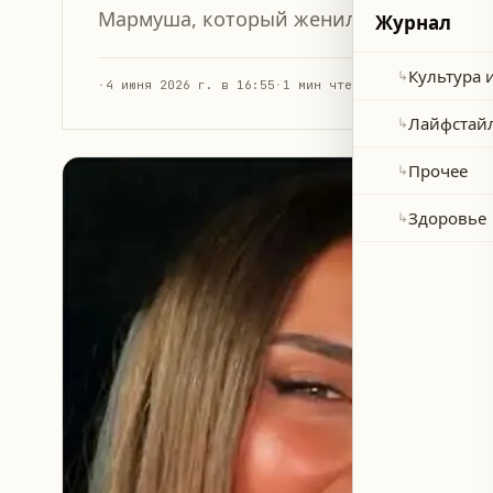
Мармуша, который женился незадолго д
Журнал
Культура 
↳
·
4 июня 2026 г. в 16:55
·
1 мин чтения
Лайфстай
↳
Прочее
↳
Здоровье
↳