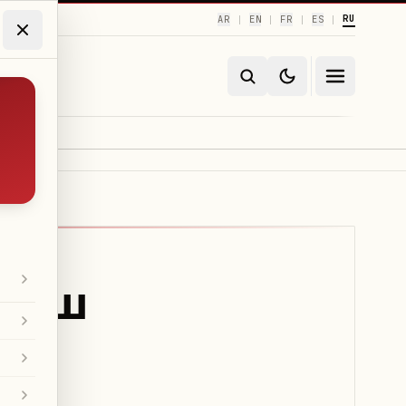
RU
AR
EN
FR
ES
|
|
|
|
рмуш