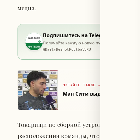
медиа.
Подпишитесь на Telegram
Получайте каждую новую публикацию в момент 
@
DailyBeirutFootballRU
ЧИТАЙТЕ ТАКЖЕ
→
Ман Сити выделил игру Марм
Товарищи по сборной устроили Омара Ма
расположения команды, что подчеркнуло 