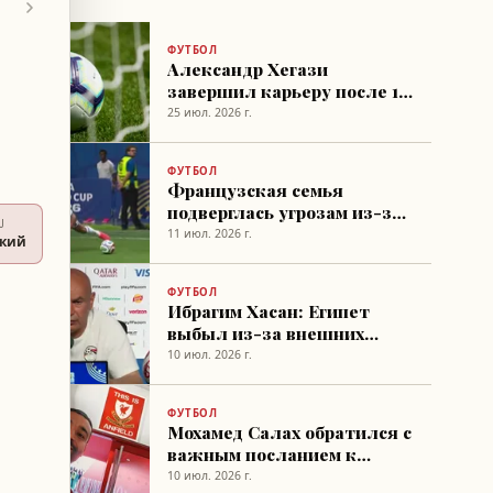
ФУТБОЛ
Александр Хегази
завершил карьеру после 17
лет в футболе
25 июл. 2026 г.
ФУТБОЛ
Французская семья
подверглась угрозам из-за
U
сходства имени с судьей
11 июл. 2026 г.
ский
матча Египет – Аргентина
ФУТБОЛ
Ибрагим Хасан: Египет
выбыл из-за внешних
факторов, приносим
10 июл. 2026 г.
извинения болельщикам
ФУТБОЛ
Мохамед Салах обратился с
важным посланием к
египетским болельщикам
10 июл. 2026 г.