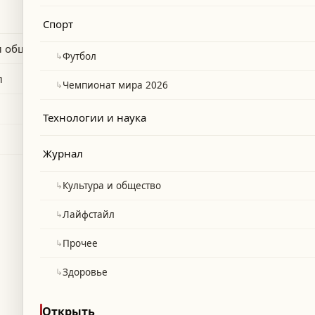
вом отношении к египетской сборной.
Спорт
и общество
↳
Футбол
л
↳
Чемпионат мира 2026
Технологии и наука
Журнал
↳
Культура и общество
↳
Лайфстайл
↳
Прочее
↳
Здоровье
Открыть