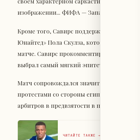
своем характерном саркастическом стиле 
изображении... ФИФА — Запата».
Кроме того, Савирс поддержал резкие в
Юнайтед» Пола Скулза, который подверг 
матче. Савирс прокомментировал позици
выбрал самый мягкий эпитет, когда сказал
Матч сопровождался значительными спор
протестами со стороны египетских и ара
арбитров в предвзятости в пользу команд
ЧИТАЙТЕ ТАКЖЕ
→