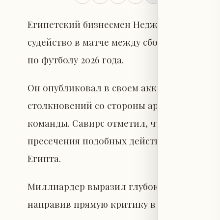
Египетский бизнесмен Неджиб Савирс в
судейство в матче между сборными Египт
по футболу 2026 года.
Он опубликовал в своем аккаунте видео,
столкновений со стороны аргентинских ф
команды. Савирс отметил, что судейская
пресечения подобных действий и не обес
Египта.
Миллиардер выразил глубокое недовольств
направив прямую критику в адрес Между