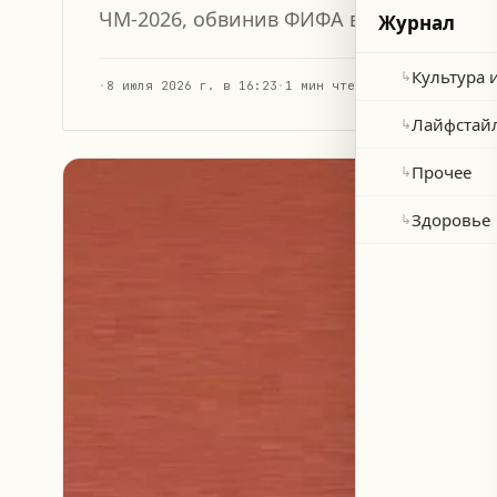
ЧМ-2026, обвинив ФИФА в несправедли
Журнал
Культура 
↳
·
8 июля 2026 г. в 16:23
·
1 мин чтения
Лайфстай
↳
Прочее
↳
Здоровье
↳