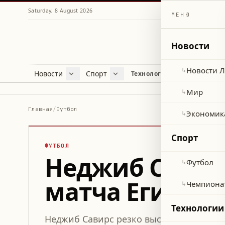
Saturday, 8 August 2026
МЕНЮ
Новости
Новости 
↳
Новости
Спорт
Жу
Технологии и наука
Новости Ливана
Футбол
Куль
Мир
Чемпионат мира 2026
Лайф
Мир
↳
Экономика
Про
Главная
/
Футбол
Экономик
↳
Здор
Спорт
ФУТБОЛ
Неджиб Савир
Футбол
↳
матча Египет 
Чемпиона
↳
Технологии
Неджиб Савирс резко высказался о суде