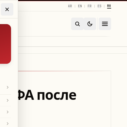
RU
AR
EN
FR
ES
|
|
|
|
ФИФА после