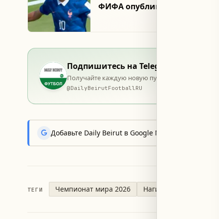
ФИФА опубликовала список 
Подпишитесь на Telegram
Получайте каждую новую публикацию в момент 
@
DailyBeirutFootballRU
Добавьте Daily Beirut в Google News, чтобы пер
Чемпионат мира 2026
Нагиб Савирис
ТЕГИ