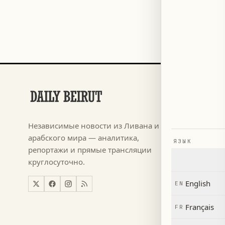
РАЗДЕЛЫ
Футбол
→
Независимые новости из Ливана и
م ٢٠٢٦
→
арабского мира — аналитика,
ЯЗЫК
Новости
→
репортажи и прямые трансляции
круглосуточно.
Ливан
→
Мир
→
English
EN
Экономи
→
Français
FR