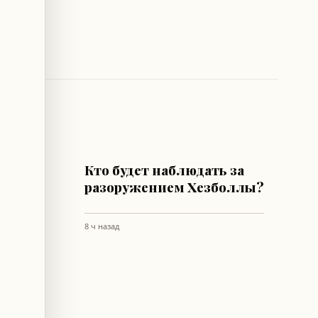
ЛИВАН
дление
Кто будет наблюдать за
о
разоружением Хезболлы?
а
8 ч назад