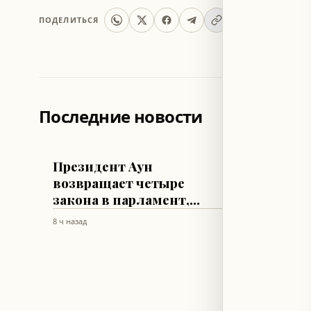
ПОДЕЛИТЬСЯ
Последние новости
ЛИВАН
ЛИВАН
Президент Аун
Прези
возвращает четыре
кабин
закона в парламент,
резул
призывая пересмотреть
Вашин
8 ч назад
8 ч назад
их
ходе 