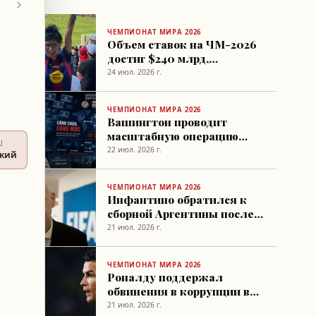
ЧЕМПИОНАТ МИРА 2026
Объем ставок на ЧМ-2026
достиг $240 млрд,
выявлено 7
24 июл. 2026 г.
подозрительных сигналов
ЧЕМПИОНАТ МИРА 2026
Вашингтон проводит
масштабную операцию
U
против нелегального
22 июл. 2026 г.
ский
вещания матчей ЧМ-2026
ЧЕМПИОНАТ МИРА 2026
Инфантино обратился к
сборной Аргентины после
финала ЧМ
21 июл. 2026 г.
ЧЕМПИОНАТ МИРА 2026
Роналду поддержал
обвинения в коррупции в
ФИФА и в адрес Месси
21 июл. 2026 г.