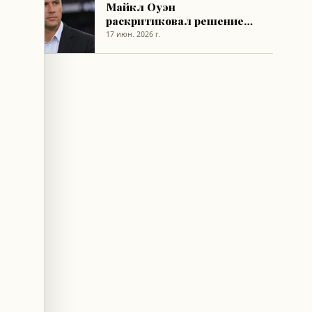
Майкл Оуэн
раскритиковал решение
Тухеля и дал совет по
17 июн. 2026 г.
победе на ЧМ