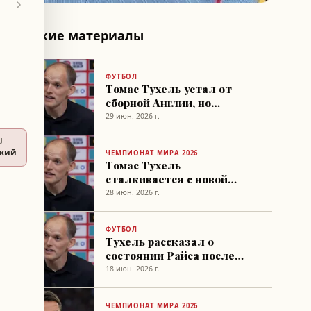
Похожие материалы
ФУТБОЛ
Томас Тухель устал от
сборной Англии, но
ситуация привычна
29 июн. 2026 г.
U
ский
ЧЕМПИОНАТ МИРА 2026
Томас Тухель
сталкивается с новой
проблемой, связанной с
28 июн. 2026 г.
Джудом Беллингемом
ФУТБОЛ
Тухель рассказал о
состоянии Райса после
травмы
18 июн. 2026 г.
ЧЕМПИОНАТ МИРА 2026