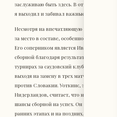
заслуживаю быть здесь. В ответственные 
я выходил и забивал важные голы».
Несмотря на впечатляющую форму, Уоткин
за место в составе, особенно на позиции
Его соперником является Иван Тони, кот
сборной благодаря результативному сезону
турнирах за саудовский клуб «Аль-Ахли».
выходя на замену в трех матчах и сделав 
против Словакии. Уоткинс, забивший по
Нидерландов, считает, что наличие разн
шансы сборной на успех. Он отметил: «У в
ранних этапах и на поздних. Мы должны б