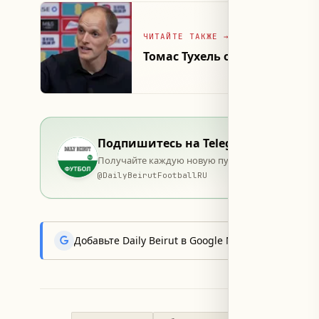
ЧИТАЙТЕ ТАКЖЕ
→
Томас Тухель отверг слухи 
Подпишитесь на Telegram
Получайте каждую новую публикацию в момент 
@
DailyBeirutFootballRU
Добавьте Daily Beirut в Google News, чтобы пер