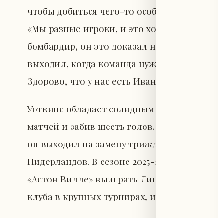
чтобы добиться чего-то особенного». О в
«Мы разные игроки, и это хорошо, нужна
бомбардир, он это доказал на протяжени
выходил, когда команда нуждалась, а у м
Здорово, что у нас есть Иван — он клинич
Уоткинс обладает солидным международны
матчей и забив шесть голов. Его стойкост
он выходил на замену трижды, включая 
Нидерландов. В сезоне 2025-2026 он пров
«Астон Вилле» выиграть Лигу Европы, п
клуба в крупных турнирах, и забил 21 гол 