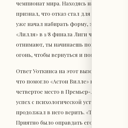
чемпионат мира. Находясь на предтурнир
признал, что отказ стал для него сигнало
уже начал набирать форму, забил важный
«Лилля» в 1/8 финала Лиги чемпионов. Он 
отнимают, ты начинаешь понимать, наскол
огонь, чтобы вернуться и показать, на что
Ответ Уоткинса на этот вызов оказался вп
что помогло «Астон Вилле» под руководс
четвертое место в Премьер-лиге и выигра
успех с психологической устойчивостью 
продолжал в него верить. «Тренер всегда 
Приятно было оправдать его доверие гола