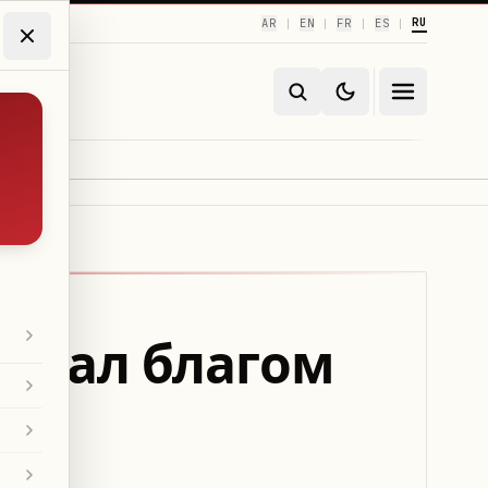
RU
AR
EN
FR
ES
|
|
|
|
 стал благом