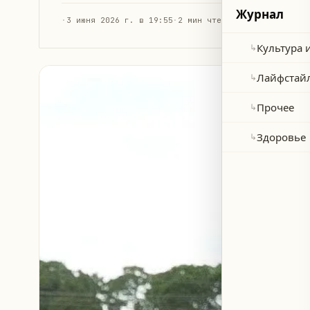
Журнал
·
3 июня 2026 г. в 19:55
·
2 мин чтения
Культура 
↳
Лайфстай
↳
Прочее
↳
Здоровье
↳