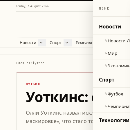
Friday, 7 August 2026
МЕНЮ
Новости
Новости 
↳
Новости
Спорт
Жу
Технологии и наука
Новости Ливана
Футбол
Куль
Мир
Чемпионат мира 2026
Лайф
Мир
↳
Экономика
Про
Главная
/
Футбол
Экономик
↳
Здор
Спорт
ФУТБОЛ
Уоткинс: отка
Футбол
↳
Чемпиона
↳
Олли Уоткинс назвал исключение из сб
Технологии
маскировке», что стало толчком к лучш