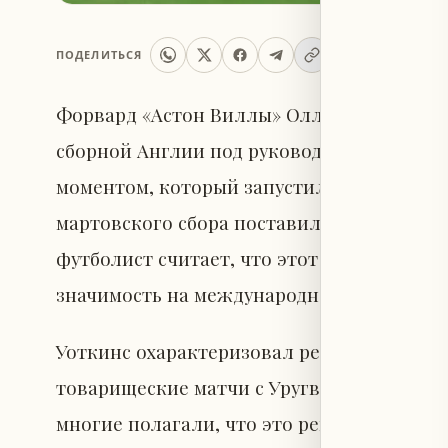
ПОДЕЛИТЬСЯ
Форвард «Астон Виллы» Олли Уоткинс расс
сборной Англии под руководством Томаса
моментом, который запустил лучший игро
мартовского сбора поставил под вопрос е
футболист считает, что этот удар лишь р
значимость на международной арене.
Уоткинс охарактеризовал решение Тухеля 
товарищеские матчи с Уругваем и Японией
многие полагали, что это решение переч