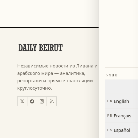
РАЗДЕЛЫ
Футбол
→
Независимые новости из Ливана и
م ٢٠٢٦
→
арабского мира — аналитика,
ЯЗЫК
Новости
→
репортажи и прямые трансляции
круглосуточно.
Ливан
→
Мир
→
English
EN
Экономи
→
Français
FR
Español
ES