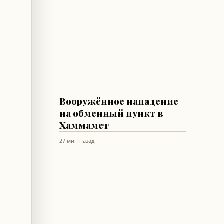
РАЗНОЕ
чного
Вооружённое нападение
вшаяся
на обменный пункт в
Хаммамет
27 мин назад