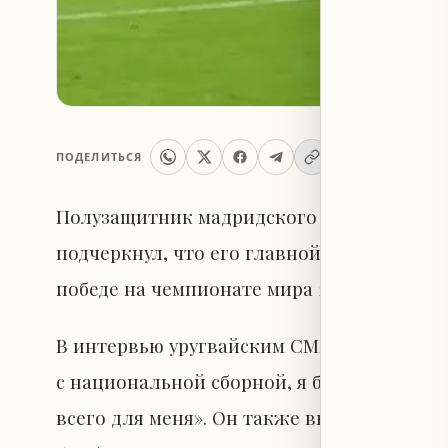
ПОДЕЛИТЬСЯ
Полузащитник мадридского «Реала» и сб
подчеркнул, что его главной мечтой явл
победе на чемпионате мира 2026 года.
В интервью уругвайским СМИ Фальверди о
с национальной сборной, я буду невероят
всего для меня». Он также выделил единс