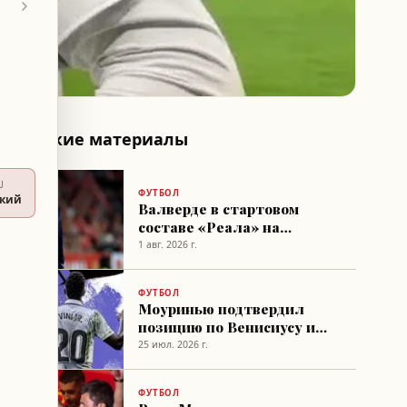
Похожие материалы
U
ФУТБОЛ
ский
Валверде в стартовом
составе «Реала» на
товарищеском матче с
1 авг. 2026 г.
«Фиорентиной»
ФУТБОЛ
Моуринью подтвердил
позицию по Венисиусу и
настаивает на его
25 июл. 2026 г.
сохранении в Реале
ФУТБОЛ