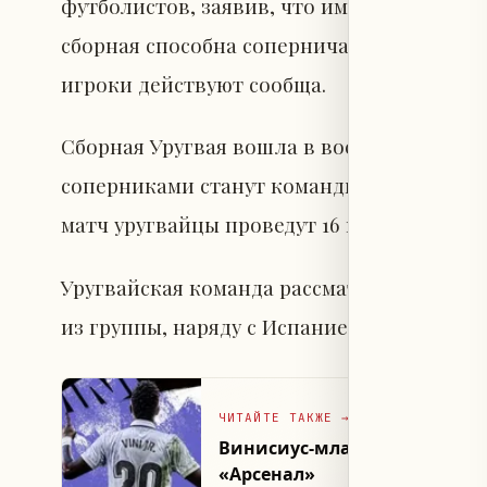
футболистов, заявив, что именно в этом к
сборная способна соперничать с любым со
игроки действуют сообща.
Сборная Уругвая вошла в восьмую группу ч
соперниками станут команды Испании, Ка
матч уругвайцы проведут 16 июня против 
Уругвайская команда рассматривается ка
из группы, наряду с Испанией, и нацелен
ЧИТАЙТЕ ТАКЖЕ
→
Винисиус-младший перед выб
«Арсенал»