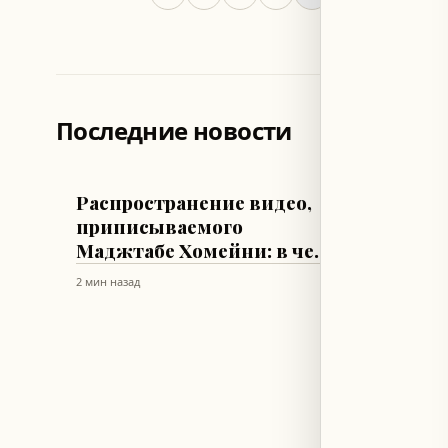
Последние новости
МИР
ТЕХНОЛОГИ
Распространение видео,
Чешск
приписываемого
микро
Маджтабе Хомейни: в чем
борьб
правда?
микр
2 мин назад
20 мин наз