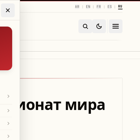
RU
AR
EN
FR
ES
|
|
|
|
емпионат мира