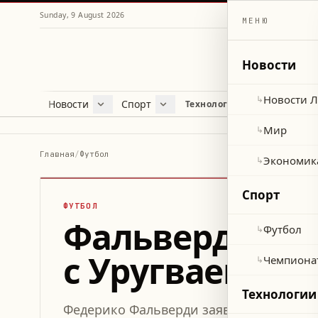
Sunday, 9 August 2026
МЕНЮ
Новости
Новости 
↳
Новости
Спорт
Жу
Технологии и наука
Новости Ливана
Футбол
Куль
Мир
Чемпионат мира 2026
Лайф
Мир
↳
Экономика
Про
Главная
/
Футбол
Экономик
↳
Здор
Спорт
ФУТБОЛ
Фальверди о 
Футбол
↳
с Уругваем
Чемпиона
↳
Технологии
Федерико Фальверди заявил, что завое