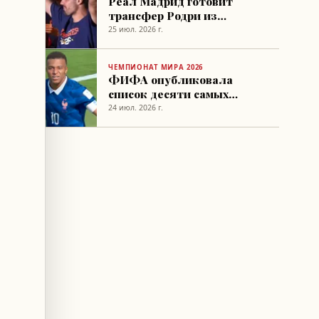
Реал Мадрид готовит
трансфер Родри из
Манчестер Сити
25 июл. 2026 г.
ЧЕМПИОНАТ МИРА 2026
ФИФА опубликовала
список десяти самых
быстрых футболистов
24 июл. 2026 г.
ЧМ-2026