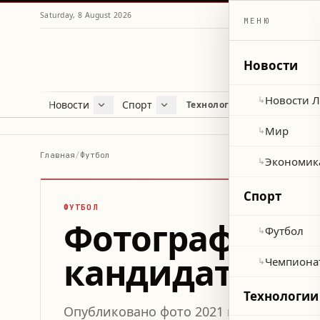
Saturday, 8 August 2026
МЕНЮ
Новости
Новости 
↳
Новости
Спорт
Жу
Технологии и наука
Новости Ливана
Футбол
Куль
Мир
Чемпионат мира 2026
Лайф
Мир
↳
Экономика
Про
Главная
/
Футбол
Экономик
↳
Здор
Спорт
ФУТБОЛ
Фотография ра
Футбол
↳
кандидатом в
Чемпиона
↳
Технологии
Опубликовано фото 2021 года, на котор