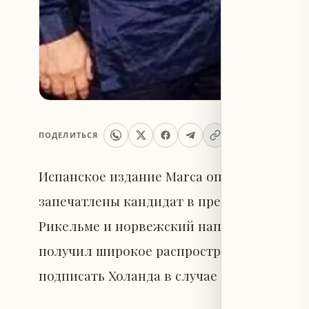
ПОДЕЛИТЬСЯ
Испанское издание Marca опубликовало ар
запечатлены кандидат в президенты футб
Рикельме и норвежский нападающий «Ман
получил широкое распространение после
подписать Холанда в случае победы на вы