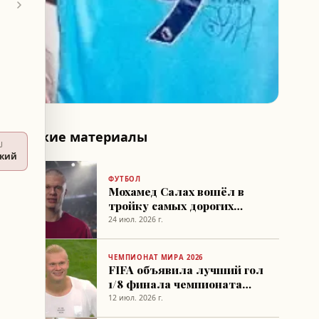
Похожие материалы
U
ский
ФУТБОЛ
Мохамед Салах вошёл в
тройку самых дорогих
игроков Fantasy Премьер-
24 июл. 2026 г.
лиги
ЧЕМПИОНАТ МИРА 2026
FIFA объявила лучший гол
1/8 финала чемпионата
мира 2026
12 июл. 2026 г.