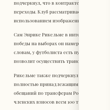
подчеркнул, что в контракте игрока отсу
переходы. Клуб рассматривает возможност
использованием изображения футболиста 
Сам Энрике Рикельме в интервью программ
победы на выборах он намерен привлечь Э
словам, у футболиста есть пункт о выкупе
позволит осуществить трансфер.
Рикельме также подчеркнул, что клуб не 
полностью принадлежащим членам. Он до
обещаний по трансферам Родри и Холанда
членских взносов всем 100 тысячам члено