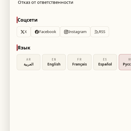
Отказ от ответственности
Соцсети
X
Facebook
Instagram
RSS
Язык
AR
EN
FR
ES
R
العربية
English
Français
Español
Рус
хивное фото 2021 года, на котором
ольного клуба «Реал Мадрид» Энрике
честер Сити» Эрлинг Холанд. Снимок
 заявления Рикельме о намерении
борах.