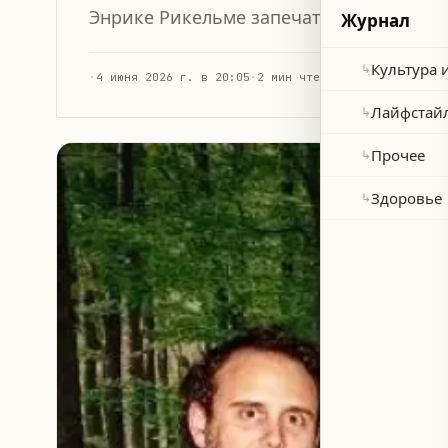
Энрике Рикельме запечатлен вместе с 
Журнал
Культура 
↳
·
4 июня 2026 г. в 20:05
·
2 мин чтения
Лайфстай
↳
Прочее
↳
Здоровье
↳