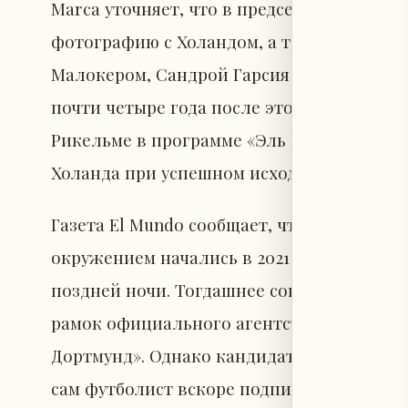
Marca уточняет, что в предсезонный пер
фотографию с Холандом, а также с предс
Малокером, Сандрой Гарсия и Санхуаном М
почти четыре года после этого снимок в
Рикельме в программе «Эль Хормигуэро»,
Холанда при успешном исходе выборов п
Газета El Mundo сообщает, что отношения
окружением начались в 2021 году на ужин
поздней ночи. Тогдашнее соглашение с о
рамок официального агентства. В тот пер
Дортмунд». Однако кандидатура Рикельме 
сам футболист вскоре подписал контракт 