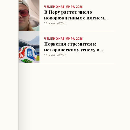
ЧЕМПИОНАТ МИРА 2026
В Перу растет число
новорожденных с именем
Халанд после ЧМ-2026
11 июл. 2026 г.
ЧЕМПИОНАТ МИРА 2026
Норвегия стремится к
историческому успеху в
матче с Англией на
11 июл. 2026 г.
ЧМ-2026