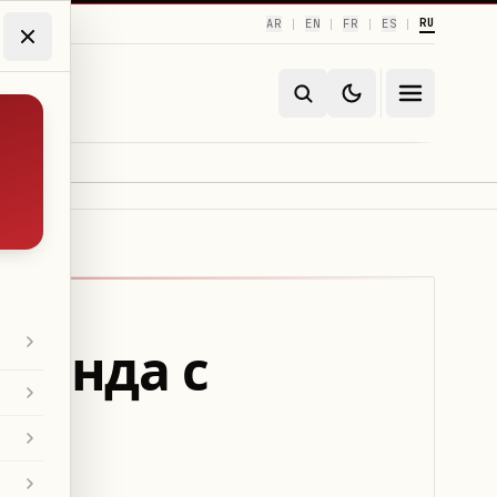
RU
AR
EN
FR
ES
|
|
|
|
ланда с
ла»