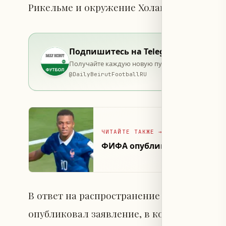
Рикельме и окружение Холанда сохранили
Подпишитесь на Telegram
Получайте каждую новую публикацию в момент 
@
DailyBeirutFootballRU
ЧИТАЙТЕ ТАКЖЕ
→
ФИФА опубликовала список 
В ответ на распространение информации 
опубликовал заявление, в котором назва