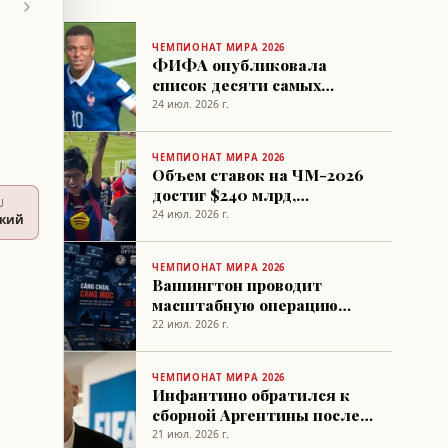
ЧЕМПИОНАТ МИРА 2026
ФИФА опубликовала
список десяти самых
быстрых футболистов
24 июл. 2026 г.
ЧМ-2026
ЧЕМПИОНАТ МИРА 2026
Объем ставок на ЧМ-2026
достиг $240 млрд,
U
выявлено 7
24 июл. 2026 г.
ский
подозрительных сигналов
ЧЕМПИОНАТ МИРА 2026
Вашингтон проводит
масштабную операцию
против нелегального
22 июл. 2026 г.
вещания матчей ЧМ-2026
ЧЕМПИОНАТ МИРА 2026
Инфантино обратился к
сборной Аргентины после
финала ЧМ
21 июл. 2026 г.