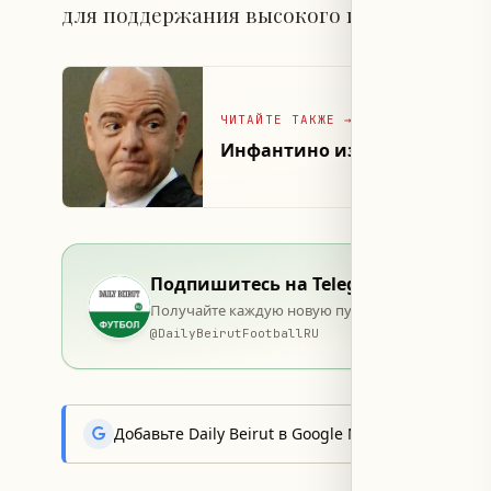
для поддержания высокого интереса публ
ЧИТАЙТЕ ТАКЖЕ
→
Инфантино извинился за «о
Подпишитесь на Telegram
Получайте каждую новую публикацию в момент 
@
DailyBeirutFootballRU
Добавьте Daily Beirut в Google News, чтобы пер