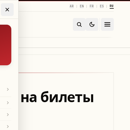
RU
AR
EN
FR
ES
|
|
|
|
ны на билеты