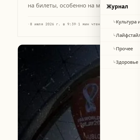
на билеты, особенно на матч Испания 
Журнал
Культура 
↳
·
8 июля 2026 г. в 9:39
·
1 мин чтения
Лайфстай
↳
Прочее
↳
Здоровье
↳