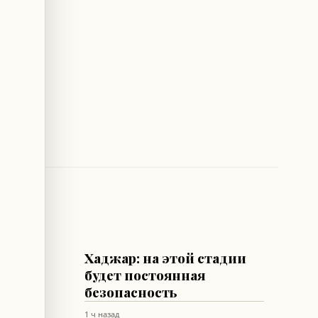
ЛИВАН
е
Хаджар: на этой стадии
ило
будет постоянная
ую
безопасность
1 ч назад