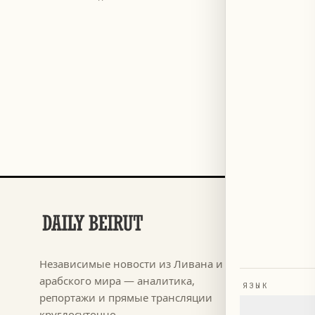
РАЗДЕЛЫ
Футбол
→
Независимые новости из Ливана и
م ٢٠٢٦
→
арабского мира — аналитика,
ЯЗЫК
Новости
→
репортажи и прямые трансляции
круглосуточно.
Ливан
→