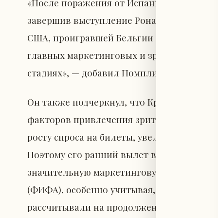
«После поражения от Испании со счетом 0
завершив выступление Роналду на чемпио
США, проигравшей Бельгии со счетом 1:4. 
главных маркетинговых и зрительских фа
стадиях», — добавил Помплиано.
Он также подчеркнул, что Криштиану Рон
факторов привлечения зрителей на чемпио
росту спроса на билеты, увеличению теле
Поэтому его ранний вылет вместе с выле
значительную маркетинговую потерю дл
(ФИФА), особенно учитывая, что турнир 
рассчитывали на продолжение выступлен