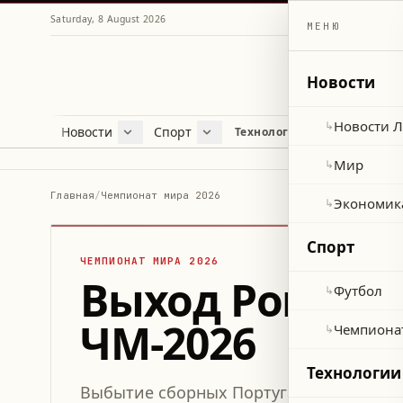
Saturday, 8 August 2026
МЕНЮ
Новости
Новости 
↳
Новости
Спорт
Жу
Технологии и наука
Новости Ливана
Футбол
Куль
Мир
Чемпионат мира 2026
Лайф
Мир
↳
Экономика
Про
Главная
/
Чемпионат мира 2026
Экономик
↳
Здор
Спорт
ЧЕМПИОНАТ МИРА 2026
Выход Роналду
Футбол
↳
ЧМ-2026
Чемпиона
↳
Технологии
Выбытие сборных Португалии и США из