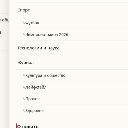
— Бельгия в Лос-Анджелесе.
Спорт
и общество
↳
Футбол
л
↳
Чемпионат мира 2026
Технологии и наука
Журнал
↳
Культура и общество
↳
Лайфстайл
↳
Прочее
↳
Здоровье
Открыть