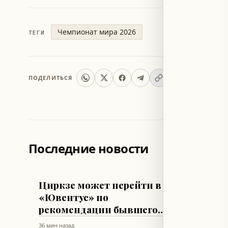
Чемпионат мира 2026
ТЕГИ
ПОДЕЛИТЬСЯ
Последние новости
ФУТБОЛ
ФУТБОЛ
Циркзе может перейти в
Арсен
«Ювентус» по
подпи
рекомендации бывшего
Гимар
тренера Вербека
Юнай
36 мин назад
46 мин наз