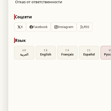
Отказ от ответственности
ся с серьезным спадом интереса со
Соцсети
ртнеров после вылета сборных Португалии
X
Facebook
Instagram
RSS
 отразилось на рынке билетов, особенно на
ельгией, которая запланирована в Лос-
Язык
AR
EN
FR
ES
R
العربية
English
Français
Español
Рус
ении в социальной сети X отметил:
 билетов, минимальная цена билета на
 3000 долларов до 1200 долларов всего за
ие около 60%. Это явный признак снижения
и сборной США».