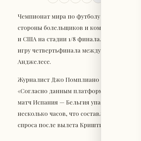
Чемпионат мира по футболу 2026 столкнул
стороны болельщиков и коммерческих па
и США на стадии 1/8 финала. Это сразу же
игру четвертьфинала между Испанией и Б
Анджелесе.
Журналист Джо Помплиано в своем сообщ
«Согласно данным платформ перепродажи
матч Испания — Бельгия упала с примерно
несколько часов, что составляет снижен
спроса после вылета Криштиану Роналду 