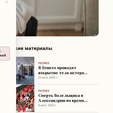
Похожие материалы
U
ский
РАЗНОЕ
В Египте проводят
вскрытие тела актера
Ахмада Джалала Абдель
20 июл. 2026 г.
Кауи
РАЗНОЕ
Смерть болельщика в
Александрии во время
матча Египет — Аргентина
8 июл. 2026 г.