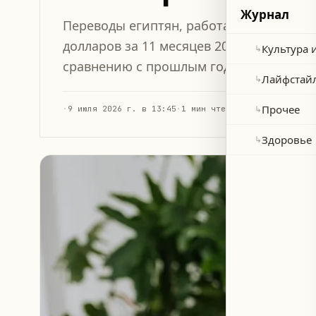
Журнал
Переводы египтян, работающих за гран
долларов за 11 месяцев 2025/2026 финан
Культура 
↳
сравнению с прошлым годом.
Лайфстай
↳
Прочее
↳
·
9 июля 2026 г. в 13:45
·
1 мин чтения
Здоровье
↳