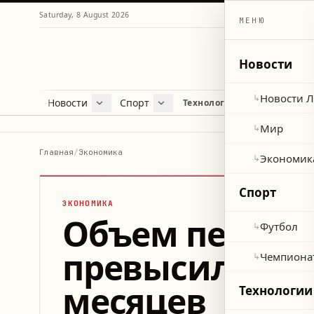
Saturday, 8 August 2026
МЕНЮ
Новости
Новости 
↳
Новости
Спорт
Жу
Технологии и наука
Новости Ливана
Футбол
Куль
Мир
Чемпионат мира 2026
Лайф
Мир
↳
Экономика
Про
Главная
/
Экономика
Экономик
↳
Здор
Спорт
ЭКОНОМИКА
Объем перевод
Футбол
↳
превысил 43 м
Чемпиона
↳
месяцев
Технологии