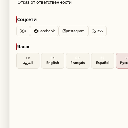
Отказ от ответственности
Соцсети
X
Facebook
Instagram
RSS
Язык
AR
EN
FR
ES
R
العربية
English
Français
Español
Рус
м, продолжают оставаться ключевым
уя новые рекордные показатели. Эти
ни доверия египтян за границей к
раны.
ым, общий объем денежных переводов за