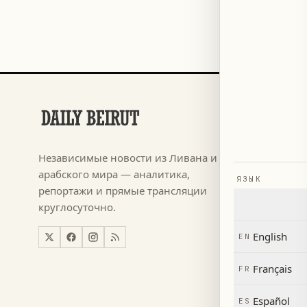
РАЗДЕЛЫ
Футбол
→
Независимые новости из Ливана и
م ٢٠٢٦
→
арабского мира — аналитика,
ЯЗЫК
Новости
→
репортажи и прямые трансляции
круглосуточно.
Ливан
→
Мир
→
English
EN
Экономи
→
Français
FR
Español
ES