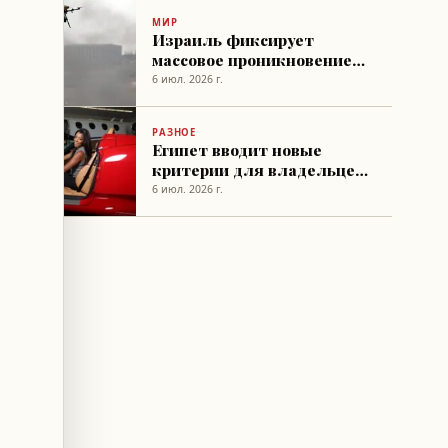
МИР
Израиль фиксирует
массовое проникновение
дронов через египетскую
6 июл. 2026 г.
границу
РАЗНОЕ
Египет вводит новые
критерии для владельцев
дорогих автомобилей
6 июл. 2026 г.