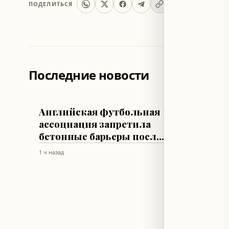
ПОДЕЛИТЬСЯ
Последние новости
ФУТБОЛ
СТИЛЬ ЖИЗ
Английская футбольная
Ким К
ассоциация запретила
Хэмил
бетонные барьеры после
прогу
гибели Билли Вигара
стиле
1 ч назад
1 ч назад