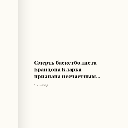
СПОРТ
я
Смерть баскетболиста
б
Брандона Кларка
признана несчастным
случаем из-за героина и
1 ч назад
кокаина