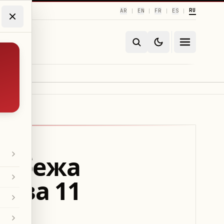
RU
AR
EN
FR
ES
|
|
|
|
рубежа
 за 11