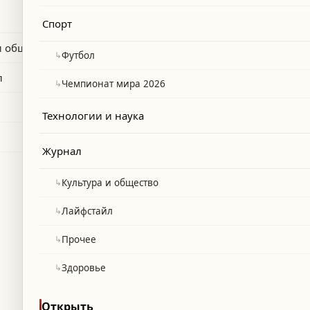
ицей, достигли 43,1 миллиарда
Спорт
сового года, показав рост на 31,2% по
и общество
↳
Футбол
л
↳
Чемпионат мира 2026
Технологии и наука
Журнал
↳
Культура и общество
↳
Лайфстайл
↳
Прочее
↳
Здоровье
Открыть