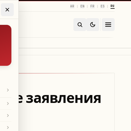
RU
AR
EN
FR
ES
|
|
|
|
сле заявления
я