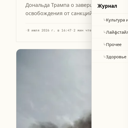
Дональда Трампа о завершении переми
Журнал
освобождения от санкций.
Культура 
↳
·
8 июля 2026 г. в 16:47
·
2 мин чтения
Лайфстай
↳
Прочее
↳
Здоровье
↳