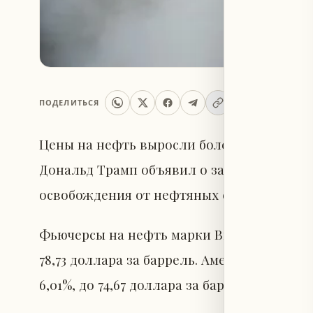
ПОДЕЛИТЬСЯ
Цены на нефть выросли более чем на 6% в
Дональд Трамп объявил о завершении пе
освобождения от нефтяных санкций проти
Фьючерсы на нефть марки Brent подорожали
78,73 доллара за баррель. Американская не
6,01%, до 74,67 доллара за баррель. Оба и