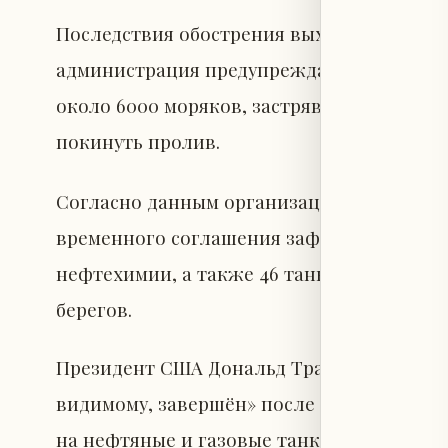
Последствия обострения выходят за рамк
администрация предупреждает, что прод
около 6000 моряков, застрявших на своих 
покинуть пролив.
Согласно данным организации United Again
временного соглашения зафиксировано 19
нефтехимии, а также 46 танкеров с иран
берегов.
Президент США Дональд Трамп в среду за
видимому, завершён» после серии америка
на нефтяные и газовые танкеры в Ормузс