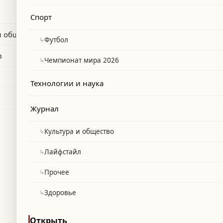
рия с Ираном и отмене временного
Спорт
и общество
↳
Футбол
л
↳
Чемпионат мира 2026
Технологии и наука
Журнал
↳
Культура и общество
↳
Лайфстайл
↳
Прочее
↳
Здоровье
Открыть