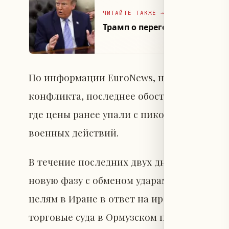
ЧИТАЙТЕ ТАКЖЕ
→
Трамп о переговорах с Иран
По информации EuroNews, несмотря на о
конфликта, последнее обострение усилил
где цены ранее упали с пиков, превышавш
военных действий.
В течение последних двух дней противо
новую фазу с обменом ударами, включая а
целям в Иране в ответ на иранские атаки
торговые суда в Ормузском проливе, сообщ