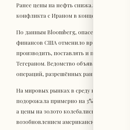
Ранее цены на нефть снижались до уровне
конфликта с Ираном в конце февраля.
По данным Bloomberg, опасения на рынка
финансов США отменило временное осво
производить, поставлять и продавать неф
Тегераном. Ведомство объявило о перехо
операций, разрешённых ранее по отменё
На мировых рынках в среду наблюдались
подорожала примерно на 3%, доллар оста
а цены на золото колебались между росто
возобновлением американских ударов по 