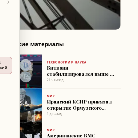
Похожие материалы
ТЕХНОЛОГИИ И НАУКА
U
Биткоин
ский
стабилизировался выше 64
тыс. долларов на фоне
21 ч назад
ожиданий соглашения по
Ормузскому проливу
МИР
Иранский КСИР привязал
открытие Ормузского
пролива к «добрым
1 д назад
намерениям» Трампа
МИР
Американские ВМС