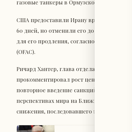
газовые танкеры в Ормузском проливе.
США предоставили Ирану временное осво
60 дней, но отменили его досрочно, заяв
для его продления, согласно Управлению
(OFAC).
Ричард Хантер, глава отдела рынков компан
прокомментировал рост цен на нефть, от
повторное введение санкций против ира
перспективах мира на Ближнем Востоке, ч
снижения, последовавшего за временным