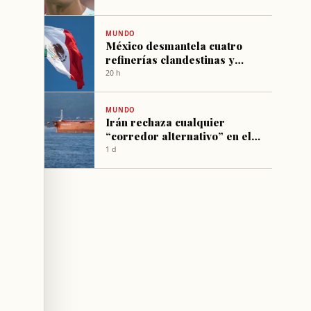
MUNDO
México desmantela cuatro
refinerías clandestinas y
incauta un millón de litros de
20 h
derivados
MUNDO
Irán rechaza cualquier
“corredor alternativo” en el
estrecho de Ormuz
1 d