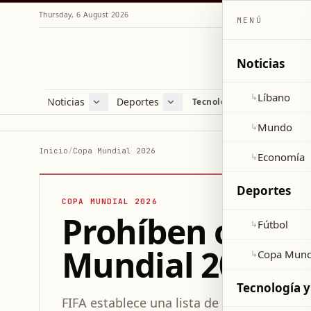
Thursday, 6 August 2026
MENÚ
Noticias
Líbano
↳
Noticias
Deportes
Re
Tecnología y ciencia
Líbano
Fútbol
Cul
Mundo
Copa Mundial 2026
Esti
Mundo
↳
Economía
Var
Inicio
/
Copa Mundial 2026
Economía
↳
Sal
Deportes
COPA MUNDIAL 2026
Prohíben objetos
Fútbol
↳
Mundial 2026
Copa Mund
↳
Tecnología y
FIFA establece una lista de artículos proh