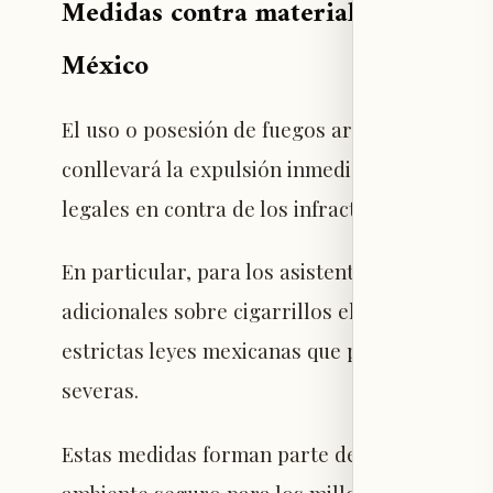
Medidas contra materiales pirotécni
México
El uso o posesión de fuegos artificiales, bo
conllevará la expulsión inmediata de las gra
legales en contra de los infractores.
En particular, para los asistentes a los parti
adicionales sobre cigarrillos electrónicos y 
estrictas leyes mexicanas que podrían implic
severas.
Estas medidas forman parte de un plan de se