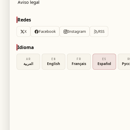
Aviso legal
Redes
X
Facebook
Instagram
RSS
Idioma
AR
EN
FR
ES
R
العربية
English
Français
Español
Рус
adicionales en México
 se celebrará en Estados Unidos, Canadá y