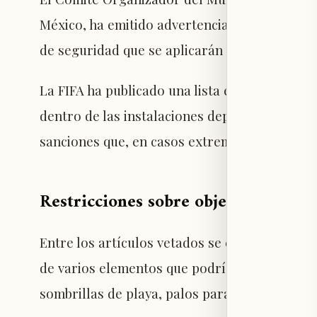
México, ha emitido advertencias importantes a
de seguridad que se aplicarán en los estadios
La FIFA ha publicado una lista extensa de obj
dentro de las instalaciones deportivas para e
sanciones que, en casos extremos, podrían inc
Restricciones sobre objetos permitid
Entre los artículos vetados se encuentran ar
de varios elementos que podrían no ser evid
sombrillas de playa, palos para selfies, sillas