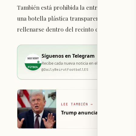
También está prohibida la entrada de alimento
una botella plástica transparente y vacía con
rellenarse dentro del recinto deportivo.
Síguenos en Telegram
Recibe cada nueva noticia en el momento de su publi
@
DailyBeirutFootballES
LEE TAMBIÉN
→
Trump anuncia nuevas sancion