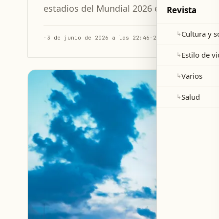
estadios del Mundial 2026 en Estados Uni
Revista
Cultura y 
↳
·
3 de junio de 2026 a las 22:46
·
2 min de lectura
Estilo de v
↳
Varios
↳
Salud
↳