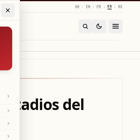
ES
AR
EN
FR
RU
|
|
|
|
 estadios del