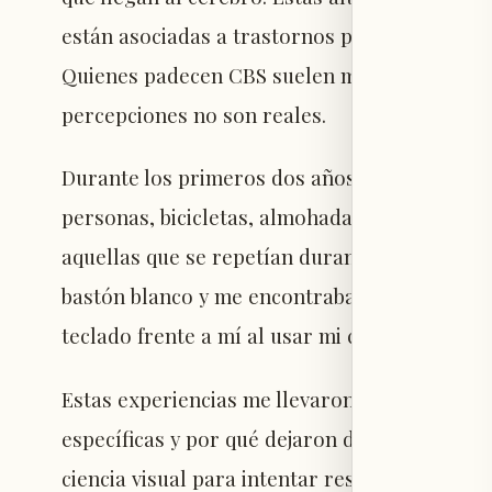
están asociadas a trastornos psiquiátricos grav
Quienes padecen CBS suelen mantener parcial
percepciones no son reales.
Durante los primeros dos años tras perder la
personas, bicicletas, almohadas y plantas. L
aquellas que se repetían durante ciertas act
bastón blanco y me encontraba rodeado de ot
teclado frente a mí al usar mi computadora po
Estas experiencias me llevaron a preguntarm
específicas y por qué dejaron de presentarse.
ciencia visual para intentar responder esas 