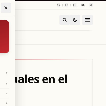
ES
AR
EN
FR
RU
|
|
|
|
isuales en el