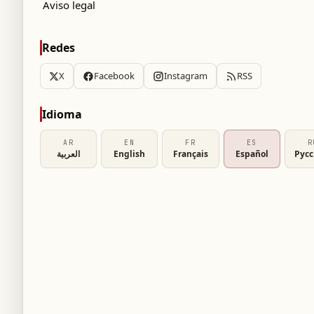
Aviso legal
Redes
X
Facebook
Instagram
RSS
Idioma
AR
EN
FR
ES
R
العربية
English
Français
Español
Рус
s aprendidas
teriza por alucinaciones visuales complejas
ista debido a daños en las vías sensoriales
ncluyen objetos animados o inanimados y no