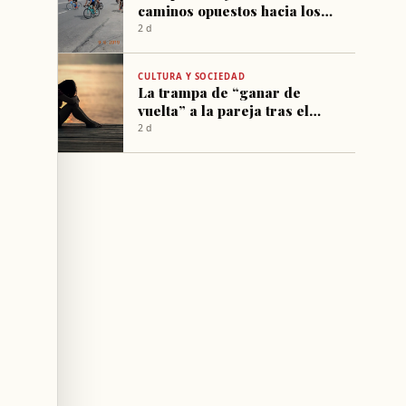
caminos opuestos hacia los
psicofármacos
2 d
CULTURA Y SOCIEDAD
La trampa de “ganar de
vuelta” a la pareja tras el
daño emocional
2 d