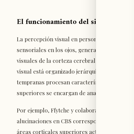
El funcionamiento del sistema visua
La percepción visual en personas con visión 
sensoriales en los ojos, generando señales n
visuales de la corteza cerebral, la capa extern
visual está organizado jerárquicamente (Power
tempranas procesan características básicas de
superiores se encargan de analizar caracterí
Por ejemplo, Ffytche y colaboradores (1998) 
alucinaciones en CBS correspondía a las cara
áreas corticales superiores activas durante di