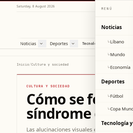
Saturday, 8 August 2026
MENÚ
Noticias
Líbano
↳
Noticias
Deportes
Re
Tecnología y ciencia
Líbano
Fútbol
Cul
Mundo
Copa Mundial 2026
Esti
Mundo
↳
Economía
Var
Inicio
/
Cultura y sociedad
Economía
↳
Sal
Deportes
CULTURA Y SOCIEDAD
Cómo se forman 
Fútbol
↳
síndrome de Ch
Copa Mund
↳
Tecnología y
Las alucinaciones visuales en el síndrome