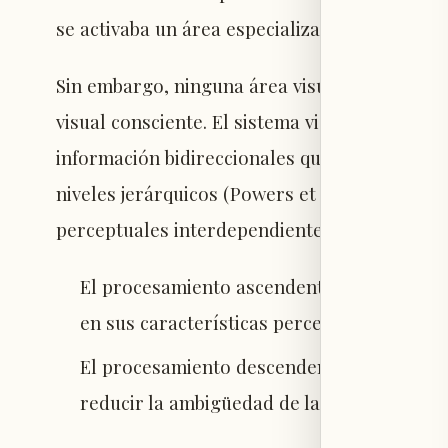
se activaba un área especializada en la percep
Sin embargo, ninguna área visual es responsa
visual consciente. El sistema visual funciona
información bidireccionales que permiten múl
niveles jerárquicos (Powers et al., 2016). Este
perceptuales interdependientes:
El procesamiento ascendente (bottom-up), 
en sus características perceptivas.
El procesamiento descendente (top-down),
reducir la ambigüedad de las señales senso