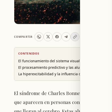
COMPARTIR
CONTENIDOS
El funcionamiento del sistema visual y la percepción
El procesamiento predictivo y las alucinaciones en CBS
La hiperexcitabilidad y la influencia de las expectativa
El síndrome de Charles Bonnet (CBS) se carac
que aparecen en personas con pérdida de la v
que llegan al cerebro. Estas alucinaciones i