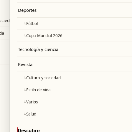
n con el procesamiento predictivo del
Deportes
sociedad
↳
Fútbol
ida
↳
Copa Mundial 2026
Tecnología y ciencia
Revista
↳
Cultura y sociedad
↳
Estilo de vida
↳
Varios
↳
Salud
Descubrir