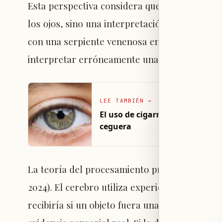
Esta perspectiva considera que la percepción 
los ojos, sino una interpretación activa. Por
con una serpiente venenosa en el desierto, a
interpretar erróneamente una rama caída co
LEE TAMBIÉN
→
El uso de cigarrillos electróni
ceguera
La teoría del procesamiento predictivo explica
2024). El cerebro utiliza experiencias previas
recibiría si un objeto fuera una serpiente y ev