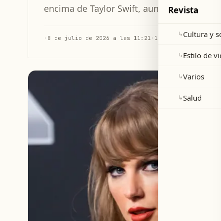
encima de Taylor Swift, aunque los datos o
Revista
Cultura y 
↳
·
8 de julio de 2026 a las 11:21
·
1 min de lectura
Estilo de v
↳
Varios
↳
Salud
↳