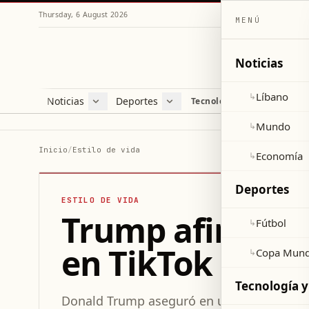
Thursday, 6 August 2026
MENÚ
Noticias
Líbano
↳
Noticias
Deportes
Re
Tecnología y ciencia
Líbano
Fútbol
Cul
Mundo
Copa Mundial 2026
Esti
Mundo
↳
Economía
Var
Inicio
/
Estilo de vida
Economía
↳
Sal
Deportes
ESTILO DE VIDA
Trump afirma su
Fútbol
↳
en TikTok
Copa Mund
↳
Tecnología y
Donald Trump aseguró en una conferencia 