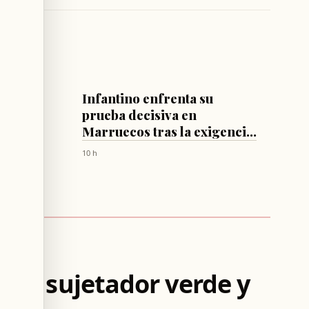
FÚTBOL
na:
Infantino enfrenta su
 hacia
prueba decisiva en
Marruecos tras la exigencia
de renuncia de Luís Figo
10 h
 con sujetador verde y