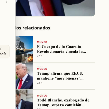
Artículos relacionados
MUNDO
El Cuerpo de la Guardia
U
Revolucionaria vincula la
ский
reapertura temporal del
22 h
estrecho de Ormuz a “buenas
intenciones” de Trump
MUNDO
Trump afirma que EE.UU.
mantiene “muy buenas”
conversaciones con Irán y
22 h
advierte sobre una posible
“golpe fuerte”
MUNDO
Todd Blanche, exabogado de
Trump, supera comisión