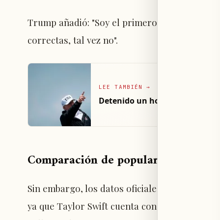
Trump añadió: "Soy el primero en TikTok por u
correctas, tal vez no".
LEE TAMBIÉN
→
Detenido un hombre cerca del c
Comparación de popularidad en Tik
Sin embargo, los datos oficiales de la plata
ya que Taylor Swift cuenta con aproximadame