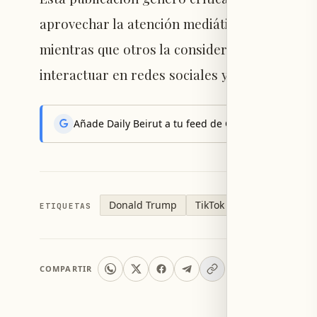
aprovechar la atención mediática en torno a l
mientras que otros la consideraron parte del
interactuar en redes sociales y lanzar declar
Añade Daily Beirut a tu feed de Google News y reci
Donald Trump
TikTok
Taylor Swift
ETIQUETAS
COMPARTIR