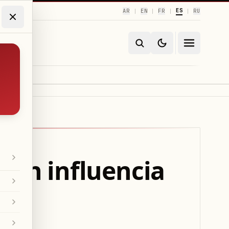
ES
AR
EN
FR
RU
|
|
|
|
 en influencia