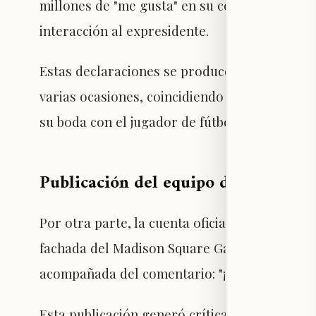
millones de "me gusta" en su contenido, sup
interacción al expresidente.
Estas declaraciones se producen en un contex
varias ocasiones, coincidiendo con la amplia d
su boda con el jugador de fútbol americano T
Publicación del equipo de Trump en
Por otra parte, la cuenta oficial de la Casa 
fachada del Madison Square Garden en Nueva Y
acompañada del comentario: "¡Ha sucedido!".
Esta publicación generó críticas, ya que alg