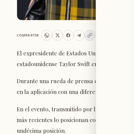
COMPARTIR
El expresidente de Estados Unidos, Donald T
estadounidense Taylor Swift en términos de i
Durante una rueda de prensa en la Casa Bla
en la aplicación con una diferencia considera
En el evento, transmitido por la cadena Fox N
más recientes lo posicionan como líder en Ti
undécima posición.