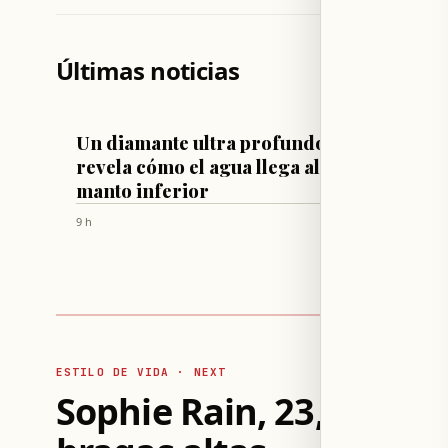
Últimas noticias
TECNOLOGÍA Y CIENCIA
ESTILO DE 
Un diamante ultra profundo
Sophie
revela cómo el agua llega al
silueta
manto inferior
sujeta
altas
9 h
9 h
ESTILO DE VIDA · NEXT
Sophie Rain, 23, muestr