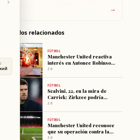
→
Artículos relacionados
FÚTBOL
Manchester United reactiva
interés en Antonee Robinson
U
como refuerzo para lateral
ский
2 d
izquierdo
FÚTBOL
Scalvini, 22, en la mira de
Carrick; Zirkzee podría
marcharse cedido a la
2 d
Juventus
FÚTBOL
Manchester United reconoce
que su operación contra la
reventa de entradas afectó a
2 d