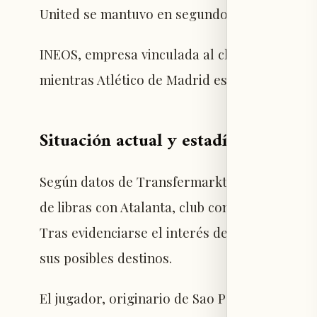
United se mantuvo en segundo plano durante
INEOS, empresa vinculada al club, intensificó
mientras Atlético de Madrid estaba en conve
Situación actual y estadísticas de E
Según datos de Transfermarkt, a principios d
de libras con Atalanta, club con el que Manc
Tras evidenciarse el interés de Manchester U
sus posibles destinos.
El jugador, originario de Sao Paulo, estaba pr