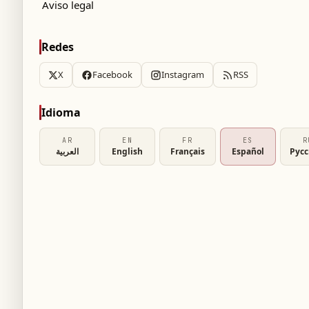
Aviso legal
Redes
X
Facebook
Instagram
RSS
Idioma
AR
EN
FR
ES
R
العربية
English
Français
Español
Рус
ester United cerrará la incorporación de
a revelado los planes del club respecto al
uerdo por Andrey Santos a inicios de esta