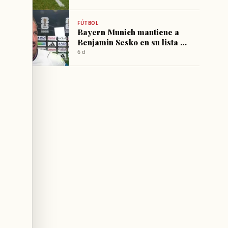
aficionados leales
FÚTBOL
Bayern Munich mantiene a
Benjamin Sesko en su lista de
objetivos para reforzar el
6 d
ataque