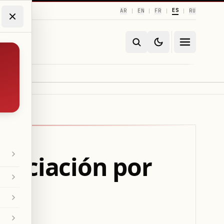
ES
AR
EN
FR
RU
|
|
|
|
gociación por