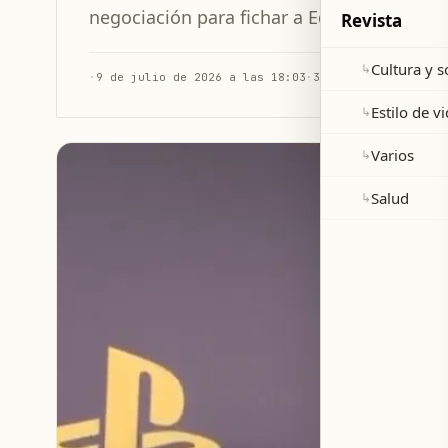
negociación para fichar a Ederson, a pesar
Revista
Cultura y 
↳
·
9 de julio de 2026 a las 18:03
·
3 min de lectura
Estilo de v
↳
Varios
↳
Salud
↳