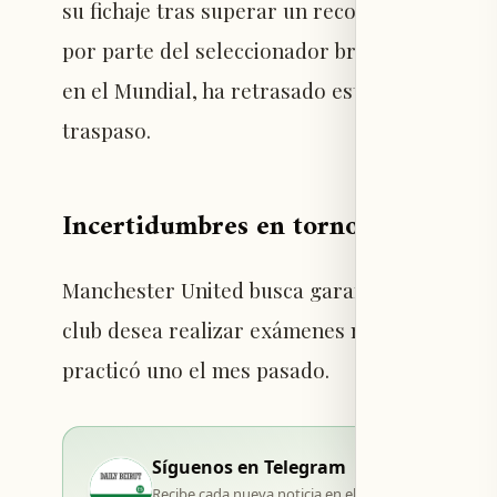
su fichaje tras superar un reconocimiento mé
por parte del seleccionador brasileño, Ancelo
en el Mundial, ha retrasado estos planes y g
traspaso.
Incertidumbres en torno al fichaje
Manchester United busca garantías definitivas
club desea realizar exámenes médicos exhaust
practicó uno el mes pasado.
Síguenos en Telegram
Recibe cada nueva noticia en el momento de su publi