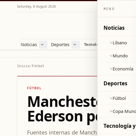
Saturday, 8 August 2026
MENÚ
Noticias
Líbano
↳
Noticias
Deportes
Re
Tecnología y ciencia
Líbano
Fútbol
Cul
Mundo
Copa Mundial 2026
Esti
Mundo
↳
Economía
Var
Inicio
/
Fútbol
Economía
↳
Sal
Deportes
FÚTBOL
Manchester Uni
Fútbol
↳
Ederson pese a
Copa Mund
↳
Tecnología y
Fuentes internas de Manchester United co