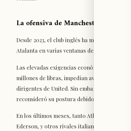
La ofensiva de Manchester United 
Desde 2023, el club inglés ha mostrado interé
Atalanta en varias ventanas de mercado de v
Las elevadas exigencias económicas del club i
millones de libras, impedían avanzar en la ne
dirigentes de United. Sin embargo, este vera
reconsideró su postura debido a que el contr
En los últimos meses, tanto Atlético de Madr
Ederson, y otros rivales italianos también 