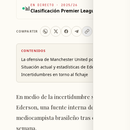
EN DIRECTO
·
2025/26
📊
Clasificación Premier League 2025/26
COMPARTIR
CONTENIDOS
La ofensiva de Manchester United por Ederson
Situación actual y estadísticas de Ederson
Incertidumbres en torno al fichaje
En medio de la incertidumbre sobre si Manch
Ederson, una fuente interna de Old Trafford h
mediocampista brasileño tras concretar un ac
semana.