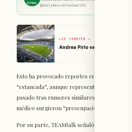
@
DailyBeirutFootballES
LEE TAMBIÉN
→
Andrea Pirlo valora a Ederson 
Esto ha provocado reportes en Brasil que ind
“estancada”, aunque representantes de Unite
pasado tras rumores similares. El Daily Mail
médico surgieron “preocupaciones”, lo que po
Por su parte, TEAMtalk señaló que Manchester