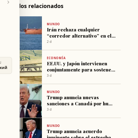
Artículos relacionados
MUNDO
Irán rechaza cualquier
“corredor alternativo” en el
estrecho de Ormuz
2 d
ECONOMÍA
EE.UU. y Japón intervienen
U
ский
conjuntamente para sostener
el yen por primera vez desde
3 d
1998
MUNDO
Trump anuncia nuevas
sanciones a Canadá por humo
de incendios forestales
3 d
MUNDO
Trump anuncia acuerdo
inminente sobre el estrecho