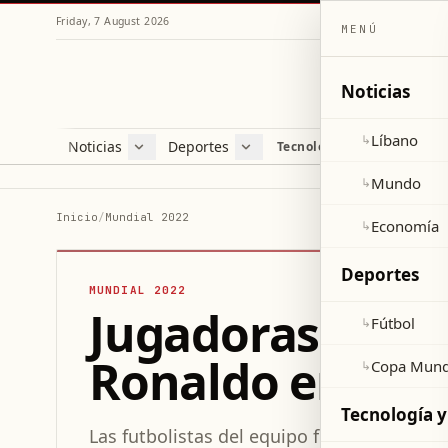
Friday, 7 August 2026
MENÚ
Noticias
Líbano
↳
Noticias
Deportes
Re
Tecnología y ciencia
Líbano
Fútbol
Cul
Mundo
Copa Mundial 2026
Esti
Mundo
↳
Economía
Var
Inicio
/
Mundial 2022
Economía
↳
Sal
Deportes
MUNDIAL 2022
Jugadoras de Po
Fútbol
↳
Ronaldo en el
Copa Mund
↳
Tecnología y
Las futbolistas del equipo femenino de P