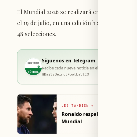
El Mundial 2026 se realizará en Estados Unido
el 19 de julio, en una edición histórica que c
48 selecciones.
Síguenos en Telegram
Recibe cada nueva noticia en el momento de su publi
@
DailyBeirutFootballES
LEE TAMBIÉN
→
Ronaldo respalda acusaciones d
Mundial