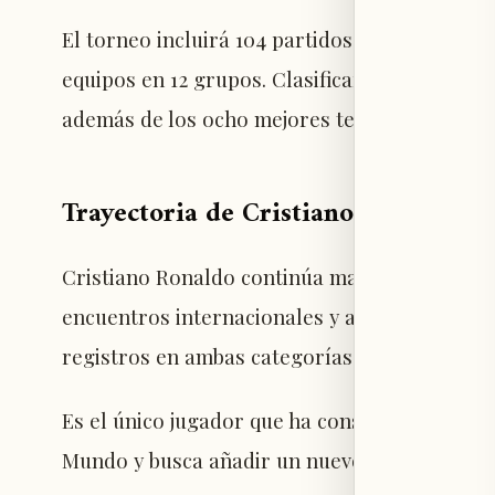
El torneo incluirá 104 partidos distribuidos e
equipos en 12 grupos. Clasificarán a la sigui
además de los ocho mejores terceros.
Trayectoria de Cristiano Ronaldo en
Cristiano Ronaldo continúa marcando récord
encuentros internacionales y anotado 143 gol
registros en ambas categorías a nivel de sele
Es el único jugador que ha conseguido marcar
Mundo y busca añadir un nuevo logro en su pr