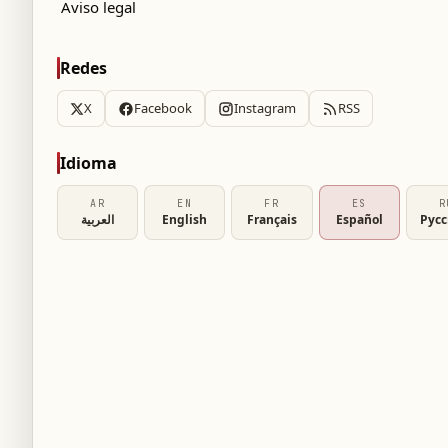
Aviso legal
Redes
X
Facebook
Instagram
RSS
guesa
Idioma
AR
EN
FR
ES
R
العربية
English
Français
Español
Рус
 Portugal acudieron al campamento del equipo
o Ronaldo, antes de que la delegación de
a disputar la Copa Mundial de 2026.
 selección portuguesa en redes sociales
endo por tomarse fotografías con Ronaldo,