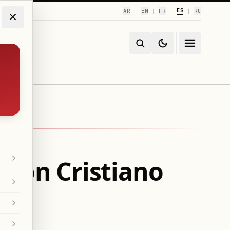
ES
AR
EN
FR
RU
|
|
|
|
 con Cristiano