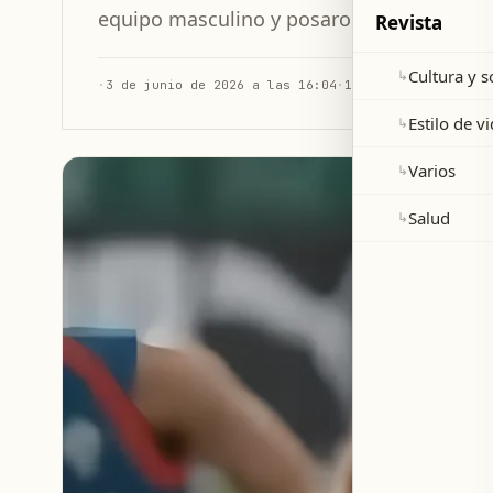
equipo masculino y posaron con Cristiano
Revista
Cultura y 
↳
·
3 de junio de 2026 a las 16:04
·
1 min de lectura
Estilo de v
↳
Varios
↳
Salud
↳