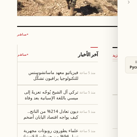
مباشر
آخر الأخبار
مباشر
←
المزيد
Рус
فيزيائيو معهد ماساتشوستس
منذ 5 ساعة
بية بين
للتكنولوجيا يراقبون تشكُّل
ى مرتفع
الموجتين الإلكترونيتين في
إيربيوم ثلاثي التيلوريوم
تركي آل الشيخ يُوجّه تعزيةً إلى
منذ 5 ساعة
ميسي باللغة الإسبانية بعد وفاة
والده
اسي في
ديون تعادل 214% من الناتج..
منذ 5 ساعة
كيف يواجه اقتصاد اليابان أضخم
عبء مالي في العالم؟
علماء يطورون روبوتات مجهرية
منذ 5 ساعة
تزيل 94% من جزيئات البلاستيك