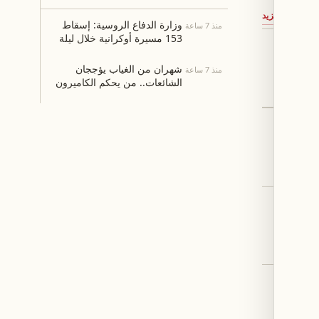
مرتفع علي الطاهر
←
المزيد
وزارة الدفاع الروسية: إسقاط
منذ 7 ساعة
153 مسيرة أوكرانية خلال ليلة
واحدة
من الناتج.. كيف
شهران من الغياب يؤججان
منذ 7 ساعة
خم عبء
الشائعات.. من يحكم الكاميرون
مع اختفاء الرئيس بول بيا؟
صادرات الصين تقفز 23.9% في
على
83. دولاراً
انية في
 157.85 مقابل