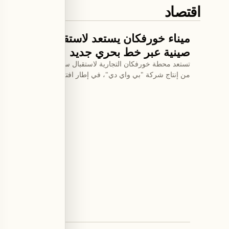
اقتصاد
اقتصاد
ميناء خورفكان يستعد لاستقبال أكبر شحنة
صينية عبر خط بحري جديد
من إنتاج شركة "بي واي دي"، في إطار افتتاح خط بحري مباشر ان
شياوموه للوجستيات الدولية في شنتشن.