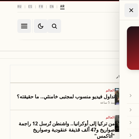
AR
RU
ES
FR
EN
|
|
|
|
أبرز الأخبار
العالم
تداول فيديو منسوب لمجتبى خامنئي.. ما حقيقته؟
منذ 5 ساعة
العالم
من تركيا إلى أوكرانيا.. واشنطن تُرسل 12 راجمة
صواريخ و47 ألف قذيفة عنقودية وصواريخ
"أتاكمس"