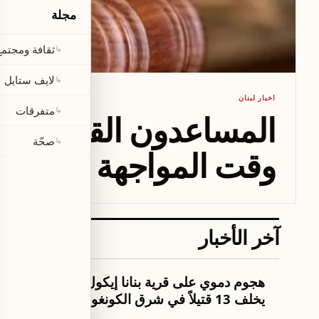
مجلة
ثقافة ومجتمع
↳
لايف ستايل
↳
اخبار لبنان
متفرقات
↳
المساعدون القضائيّون:
صحّة
↳
وقت المواجهة
آخر الأخبار
العالم
اخبار لبنان
هجوم دموي على قرية بنانا إيكول
المساعدو
يخلف 13 قتيلاً في شرق الكونغو
انتهت وح