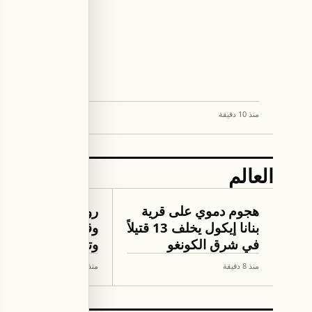
منذ 10 دقيقة
العالم
العالم
العالم
هجوم دموي على قرية
روسيا تقصف منش
بنانا إيكول يخلف 13 قتيلاً
وقود في أوديسا
في شرق الكونغو
وتشورنومورسك ليلً
منذ 8 دقيقة
منذ 4 ساعة