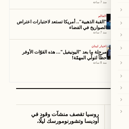
منذ 7 ساعة
العالم
"القبة الذهبية".. أمريكا تستعد لاختبارات اعتراض
الصواريخ في الفضاء
منذ 7 ساعة
اخبار لبنان
مرحلة ما بعد "اليونيفيل"... هذه القوّات الأوفر
حظّاً لتولّي المهمّة!
منذ 8 ساعة
العالم
بر
روسيا تقصف منشآت وقود في
وسط في
أوديسا وتشورنومورسك ليلًا،