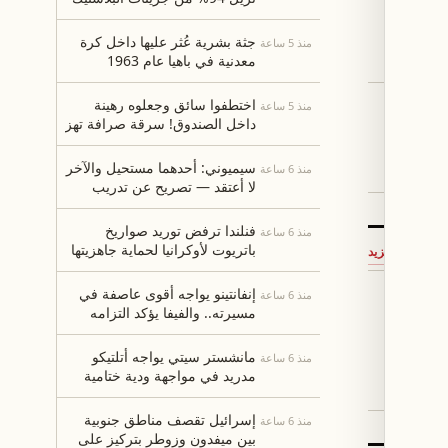
ص يهربون من
في المياه خلال ساعة
ذا حدث
جثة بشرية عُثر عليها داخل كرة
منذ 5 ساعة
معدنية في باهيا عام 1963
اختطفوا سائق وجعلوه رهينة
منذ 5 ساعة
داخل الصندوق! سرقة صرافة تهز
تأمين
"حمامات تونس"!
إخلاء
سيميوني: أحدهما مستحيل والآخر
منذ 6 ساعة
لا أعتقد — تصريح عن تدريب
الريال وبرشلونة
فنلندا ترفض توريد صواريخ
منذ 6 ساعة
باتريوت لأوكرانيا لحماية جاهزيتها
←
المزيد
الدفاعية
إنفانتينو يواجه أقوى عاصفة في
منذ 6 ساعة
وب
مسيرته.. والفيفا يؤكد التزامه
ما
بالإجراءات الديمقراطية
مانشستر سيتي يواجه أتلتيكو
منذ 6 ساعة
مدريد في مواجهة ودية ختامية
قبل كأس المجتمع
إسرائيل تقصف مناطق جنوبية
منذ 6 ساعة
بين ميفدون وزوطر بتركيز على