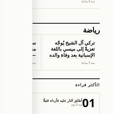
منذ 4 ساعة
رياضة
كرة القدم
كرة القدم
تركي آل الشيخ يُوجّه
سيميوني: أحدهما
تعزيةً إلى ميسي باللغة
مستحيل والآخر لا أ
الإسبانية بعد وفاة والده
— تصريح عن تدري
الريال وبرشلونة
منذ 5 ساعة
منذ 6 ساعة
الأكثر قراءة
02
01
أطلق النار عليه فأرداه قتيلًا
بينهم جورج دي
منذ 6 يوم
امنية ضد تجار
وتبييض الأموا
منذ 2 يوم