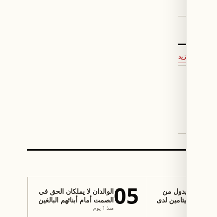
←
المزيد
واجه
 مواجهة
 كأس
05
 الهالوبيريدول من
الوالدان لا يملكان الحق في
سُمّ الأمفيتامين لدى
الصمت أمام أبنائهم البالغين
 السباقات
منذ 1 يوم