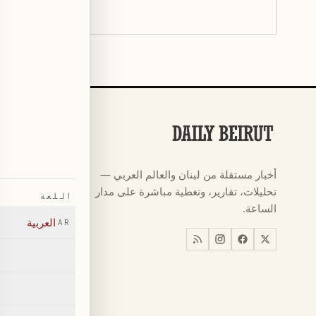
الأقسام
كرة القدم
←
أخبار مستقلة من لبنان والعالم العربي —
كأس العالم ٠٢٦
←
تحليلات، تقارير، وتغطية مباشرة على مدار
اللغة
أخبار
←
الساعة.
العربية
AR
اخبار لبنان
←
العالم
←
اقتصاد
←