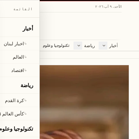
الأحد، ٩ آب ٢٠٢٦
القائمة
أخبار
اخبار لبنان
↳
أخبار
رياضة
مجلة
تكنولوجيا وعلوم
اخبار لبنان
كرة القدم
ثقافة ومجتمع
العالم
كأس العالم ٢٠٢٦
لايف ستايل
العالم
↳
Daily Beirut — آخر أخبار لبنان
اقتصاد
متفرقات
اقتصاد
↳
صحّة
رياضة
كرة القدم
↳
كأس العالم ٢٠٢٦
↳
تكنولوجيا وعلوم