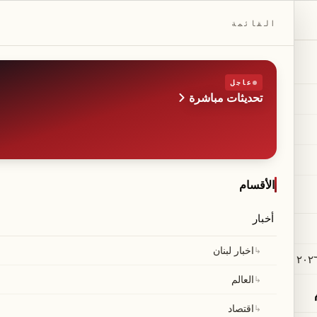
DAILYBEIRUT.COM
القائمة
عاجل
تحديثات مباشرة
الطبعة
صحيفة مستقلة من بيروت
◆
·
◆
الأقسام
أخبار
↳
اخبار لبنان
↳
العالم
↳
اقتصاد