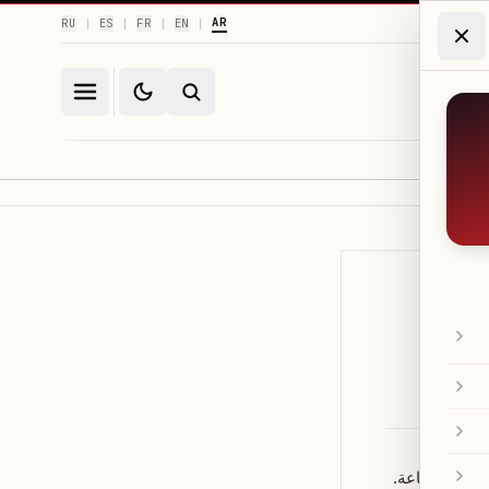
AR
RU
ES
FR
EN
|
|
|
|
اعة.