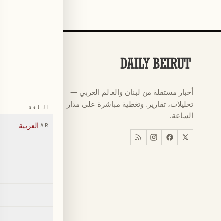
الأقسام
كرة القدم
←
أخبار مستقلة من لبنان والعالم العربي —
كأس العالم ٠٢٦
←
تحليلات، تقارير، وتغطية مباشرة على مدار
اللغة
أخبار
←
الساعة.
العربية
AR
اخبار لبنان
←
العالم
←
اقتصاد
←