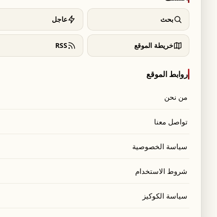
ي:
info@dailybeirut.com
— الموضوع: «صحافة»
بحث
عاجل
خريطة الموقع
RSS
ACH Holdi
روابط الموقع
من نحن
تواصل معنا
سياسة الخصوصية
dai
dail
شروط الاستخدام
سياسة الكوكيز