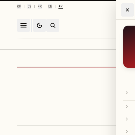
AR
RU
ES
FR
EN
|
|
|
|