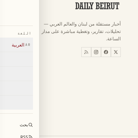
الأقسام
كرة القدم
←
أخبار مستقلة من لبنان والعالم العربي —
كأس العالم ٠٢٦
←
تحليلات، تقارير، وتغطية مباشرة على مدار
اللغة
أخبار
←
الساعة.
العربية
AR
اخبار لبنان
←
العالم
←
اقتصاد
←
بحث
RSS