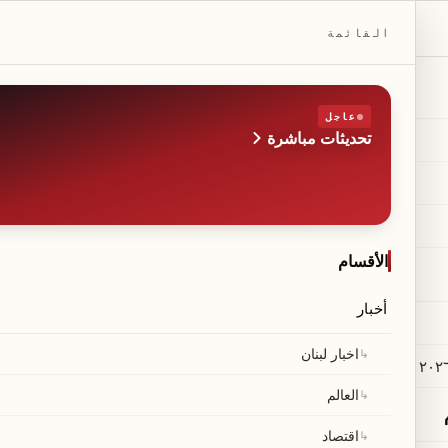
DAILYBEIRUT.COM
القائمة
عاجل
تحديثات مباشرة
الطبعة
صحيفة مستقلة من بيروت
◆
·
◆
الأقسام
أخبار
↳
اخبار لبنان
↳
العالم
↳
اقتصاد