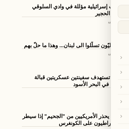
اخبار لبنان
دوريات إسرائيلية مؤللة في وادي السلوقي
ووادي الحجير
منذ 22 ساعة
اخبار لبنان
إسرائيليّون تسلّلوا الى لبنان... وهذا ما حلّ بهم
منذ 23 ساعة
العالم
روسيا تستهدف سفينتين عسكريتين قبالة
أوديسا في البحر الأسود
منذ 1 يوم
العالم
ترامب يحذر الأمريكيين من "الجحيم" إذا سيطر
الديمقراطيون على الكونغرس