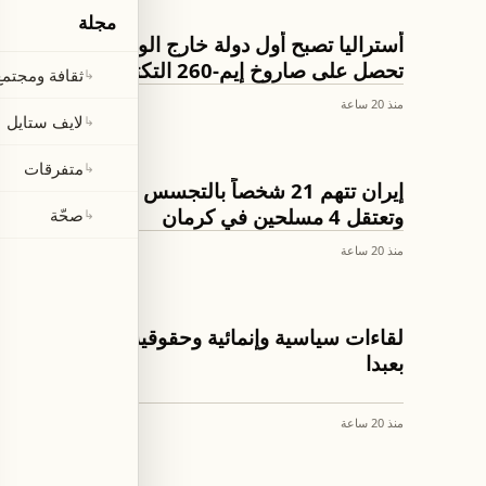
مجلة
العالم
أستراليا تصبح أول دولة خارج الولايات المتحدة
تحصل على صاروخ إيم-260 التكتيكي المتقدمة
ثقافة ومجتمع
↳
منذ 20 ساعة
لايف ستايل
↳
متفرقات
↳
العالم
إيران تتهم 21 شخصاً بالتجسس للموساد
وتعتقل 4 مسلحين في كرمان
صحّة
↳
منذ 20 ساعة
اخبار لبنان
لقاءات سياسية وإنمائية وحقوقية في قصر
بعبدا
منذ 20 ساعة