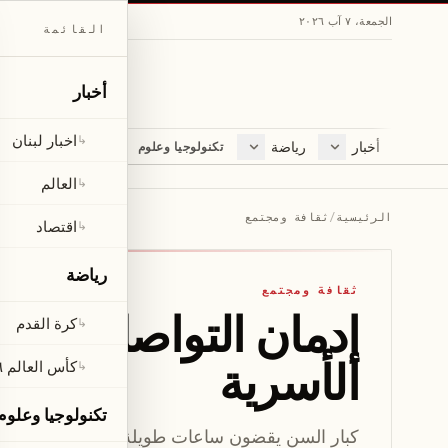
الجمعة، ٧ آب ٢٠٢٦
القائمة
أخبار
اخبار لبنان
↳
أخبار
رياضة
مجلة
تكنولوجيا وعلوم
اخبار لبنان
كرة القدم
ثقافة ومجتمع
العالم
كأس العالم ٢٠٢٦
لايف ستايل
العالم
↳
اقتصاد
متفرقات
الرئيسية
/
ثقافة ومجتمع
اقتصاد
↳
صحّة
رياضة
ثقافة ومجتمع
إدمان التواصل الاجت
كرة القدم
↳
الأسرية
كأس العالم ٢٠٢٦
↳
تكنولوجيا وعلوم
كبار السن يقضون ساعات طويلة على مواقع التوا