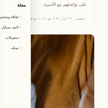
على تواصلهم مع الأسرة.
مجلة
ثقافة ومجتمع
↳
·
السبت، ٣٠ أيار ٢٠٢٦ في ١٠:١٦ ص
·
قراءة 1 دقيقة
لايف ستايل
↳
متفرقات
↳
صحّة
↳