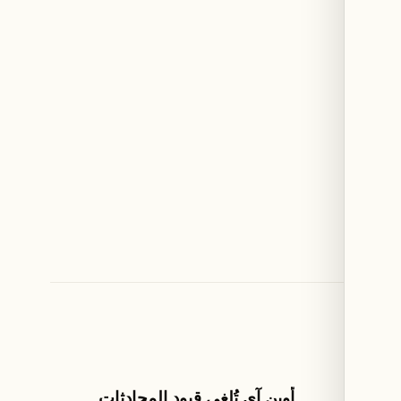
الذكاء الإصطناعي
ى 157.85 مقابل
أوبن آي تُلغي قيود المحادثات