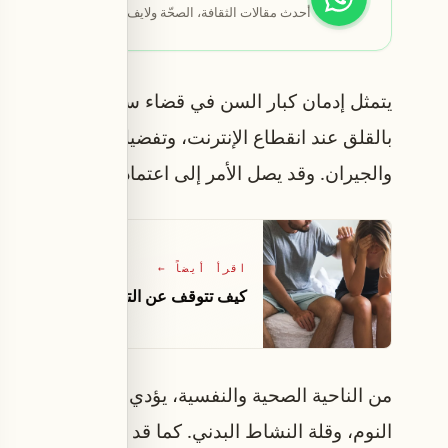
أحدث مقالات الثقافة، الصحّة ولايف ستايل تصلك أوّلاً.
يتمثل إدمان كبار السن في قضاء ساعات طويلة يوميًا
بالقلق عند انقطاع الإنترنت، وتفضيل التفاعل عبر الع
والجيران. وقد يصل الأمر إلى اعتماد كامل على هذ
اقرأ أيضاً
←
كيف تتوقف عن التصرف وكأنك تمشي 
من الناحية الصحية والنفسية، يؤدي الإفراط في است
النوم، وقلة النشاط البدني. كما قد تسبب هذه العزلة