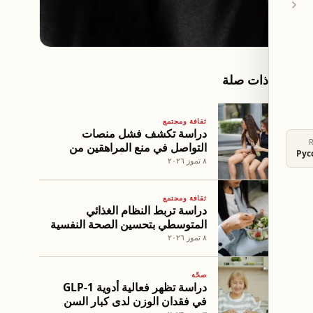
مقالات ذات صلة
ثقافة ومجتمع
دراسة تكشف فشل منصات
التواصل في منع المراهقين من
Рус
إنشاء حسابات في أستراليا
٨ تموز ٢٠٢٦
ثقافة ومجتمع
دراسة تربط النظام الغذائي
المتوسطي بتحسين الصحة النفسية
بعد سن الخمسين
٨ تموز ٢٠٢٦
صحّة
دراسة تظهر فعالية أدوية GLP-1
في فقدان الوزن لدى كبار السن