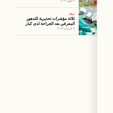
٣ تموز ٢٠٢٦
صحّة
ثلاثة مؤشرات تحذيرية للتدهور
المعرفي بعد الجراحة لدى كبار
السن
٥ حزيران ٢٠٢٦