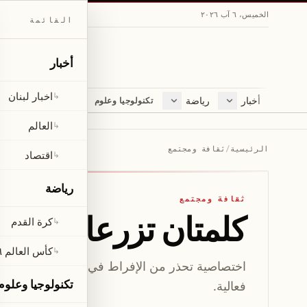
الخميس، ٦ آب ٢٠٢٦
القائمة
أخبار
اخبار لبنان
↳
أخبار
رياضة
مجلة
تكنولوجيا وعلوم
اخبار لبنان
كرة القدم
ثقافة ومجتمع
العالم
كأس العالم ٢٠٢٦
لايف ستايل
العالم
↳
اقتصاد
متفرقات
الرئيسية
/
ثقافة ومجتمع
اقتصاد
↳
صحّة
رياضة
ثقافة ومجتمع
كلمتان تزرعان الخ
كرة القدم
↳
كأس العالم ٢٠٢٦
↳
اختصاصية تحذر من الإفراط في استخدام عبارتي "انت
تكنولوجيا وعلوم
فعالية.