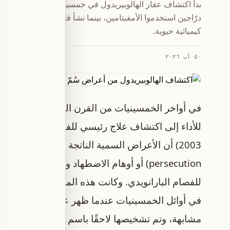
بدأ اكتشاف عقار الهالوبيريدول في خمسينيات القرن العشرين
درّاجين استخدموا الأمفيتامين، بينما نشأ فلوكسيتين لاحقًا 
كيميائية حيوية.
·
٥ آب ٢٠٢٦
في أواخر الخمسينيات من القرن العشرين، أدى مراقب
persecution) أو أوهام الاضطهاد واضطرابات
في أوائل الخمسينيات عندما ظهر عددٌ من المرضى
مشابهة، وتم تشخيصها لاحقًا باسم «ذهان الأمفيتام