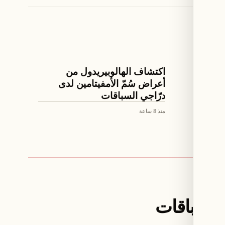
ثقافة ومجتمع
من
اكتشاف الهالوبيريدول من
اع سلا
أعراض سُمّ الأمفيتامين لدى
درّاجي السباقات
منذ 8 ساعة
 السباقات