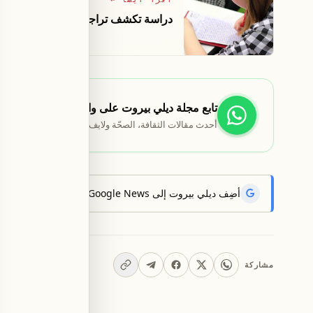
دراسة تكشف تراجع التنوع اللغوي واختفا
تابع مجلة ديلي بيروت على واتساب
أحدث مقالات الثقافة، الصحّة ولايف ستايل تصلك أوّلاً.
أضِف ديلي بيروت إلى Google News لتتلقّى أحدث الأخبار أوّلاً.
مشاركة