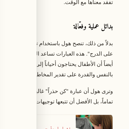
تفقد معناها مع الوقت.
بدائل عملية وفعّالة
بدلاً من ذلك، تنصح هول باستخدام تعليمات واضحة و
على الدرج". هذه العبارات تساعد الطفل على فهم ا
أيضاً أن الأطفال يحتاجون أحياناً إلى خوض تجارب 
بالنفس والقدرة على تقدير المخاطر.
وترى هول أن عبارة "كن حذراً" غالباً ما تصدر كرد فع
تماماً، بل الأفضل أن تتبعها توجيهات محددة تمنح ال
اقرأ أيضاً
←