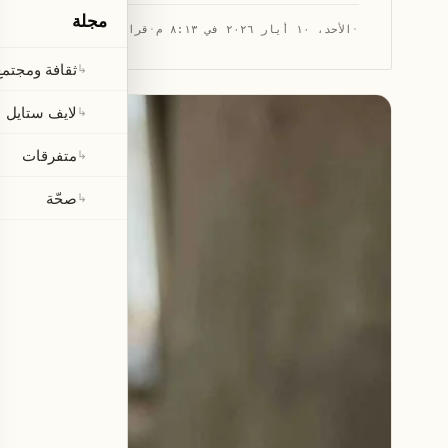
مجلة
·
الأحد، ١٠ أيار ٢٠٢٦ في ٨:١٣ م
·
قراءة 1 دقيقة
ثقافة ومجتمع
↳
لايف ستايل
↳
متفرقات
↳
صحّة
↳