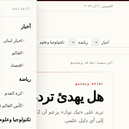
الخميس، ٦ آب ٢٠٢٦
القائمة
أخبار
اخبار لبنان
↳
أخبار
رياضة
مجلة
تكنولوجيا وعلوم
اخبار لبنان
كرة القدم
ثقافة ومجتمع
العالم
كأس العالم ٢٠٢٦
لايف ستايل
العالم
↳
اقتصاد
متفرقات
الرئيسية
/
ثقافة ومجتمع
اقتصاد
↳
صحّة
رياضة
ثقافة ومجتمع
هل يهدئ تردد 432 هرتز العقل حقاً أم أنه مجرد وهم؟
كرة القدم
↳
كأس العالم ٢٠٢٦
↳
ترند على «تيك توك» يزع
تكنولوجيا وعلوم
إلى أي دليل علمي.