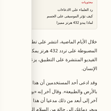
محتويات
رد العلماء على الادعاءات
كيف تؤثر الموسيقى على الجسم
لماذا يبدو 432 هرتز مميزا
خلال الأيام الماضية، انتشر على تطبيق «تيك توك» ت
المضبوطة على تردد 432 هرتز يمكن
الفيديو المنتشرة على التطبيق، يزعم المستخدمون 
الإنسان.
وقد ادعى أحد المستخدمين أن هذا التردد «يتردد صد
بالأرض والطبيعة». وقال آخر إنه «يهدئ العقل ويو
آخر إلى أبعد من ذلك مدعيا أن هذا التردد «يهتز بتن
ويجر دماغك إلى حالة من السلام العميق».