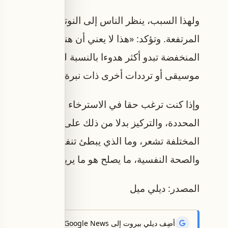
ولهذا السبب، ينظر الناس إلى النوتات الموسيقية الم
المنخفضة تبدو أكثر هدوءا بالنسبة لكثير من الناس. 
موسيقى أو ترددات أخرى ذات نبرة منخفضة».
وإذا كنت ترغب حقا في الاسترخاء من خلال الموسيقى
المحددة، والتركيز بدلا من ذلك على كيف تجعلك ال
المختلفة تشعر، وما الذي يبطئ تنفسك، ويريح جسمك،
والصحة النفسية، ما يصلح هو ما يريحك شخصيا».
المصدر: ديلي ميل
أضِف ديلي بيروت إلى Google News لتتلقّى أحدث الأخبار أوّلاً.