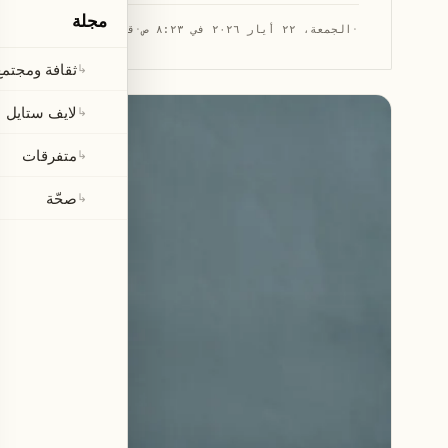
مجلة
·
الجمعة، ٢٢ أيار ٢٠٢٦ في ٨:٢٣ ص
·
قراءة 2 دقيقتان
ثقافة ومجتمع
↳
لايف ستايل
↳
متفرقات
↳
صحّة
↳