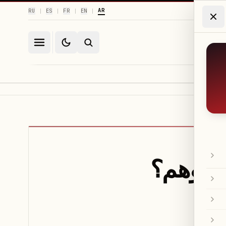
AR
RU
ES
FR
EN
|
|
|
|