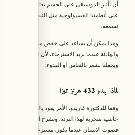
أن تأثير الموسيقى على الجسم يعتمد على كيفية إدرا
على أنظمتنا الفسيولوجية مثل التنفس ومعدل ضربات
نسمعه.
وهذا يمكن أن يساعد على خفض مستويات اليقظة وال
والهادئة عندما نريد الاسترخاء، لأن الإيقاع البطي
ويجعلنا نشعر بالنعاس أو الهدوء.
لماذا يبدو 432 هرتز مميزا
وفقا للدكتورة غاريدو، الأمر يعود بالكامل إلى التف
خاصية سحرية لهذا التردد. وتشرح أن أدمغتنا تميل إ
فصوت الإنسان عندما يكون مسترخيا يكون منخفض النب