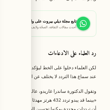
تابع مجلة ديلي بيروت على واتساب
أحدث مقالات الثقافة، الصحّة ولايف ستايل تصلك أوّلاً.
رد العلماء على الادعاءات
لكن العلماء دخلوا على الخط ليؤكدوا أن هذه الادعاء
عند سماع هذا التردد لا يختلف عن الاستماع إلى أي
وتقول الدكتورة ساندرا غاريدو، عالمة نفس الموسيق
«بينما قد يبدو تردد 432 هرتز مهدئا 
أن ترددات محددة يمكنها تحسين الصحة ليست جديدة