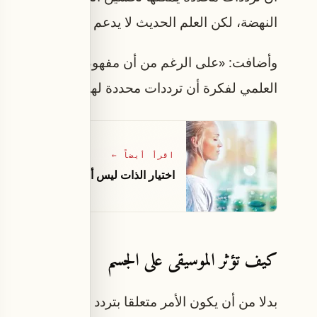
النهضة، لكن العلم الحديث لا يدعم هذه الادعاءات.
وأضافت: «على الرغم من أن مفهوم التناغم الكوني مثي
العلمي لفكرة أن ترددات محددة لها أي تأثير سحري 
اقرأ أيضاً
←
اختيار الذات ليس أنانيةً بل ضرورةٌ للص
كيف تؤثر الموسيقى على الجسم
بدلا من أن يكون الأمر متعلقا بتردد «سحري» واحد، ت